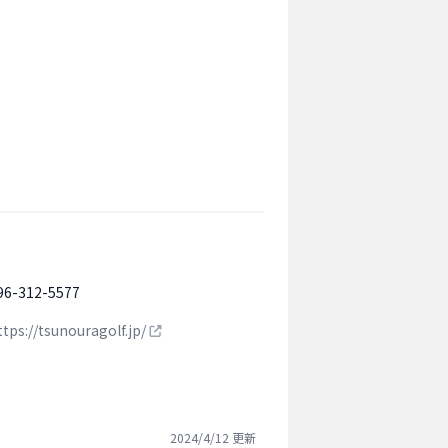
96-312-5577
ttps://tsunouragolf.jp/
2024/4/12
更新