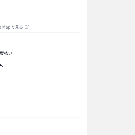
le Mapで見る
度払い
可