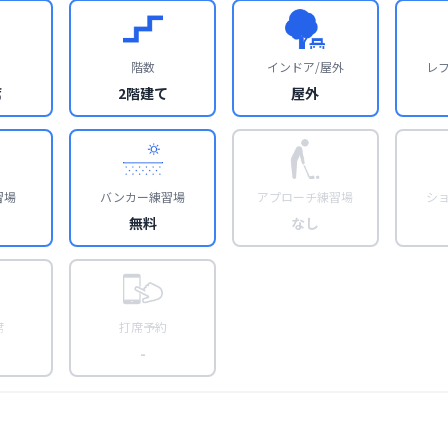
階数
インドア/屋外
レ
席
2階建て
屋外
習場
バンカー練習場
アプローチ練習場
シ
無料
なし
席
打席予約
-