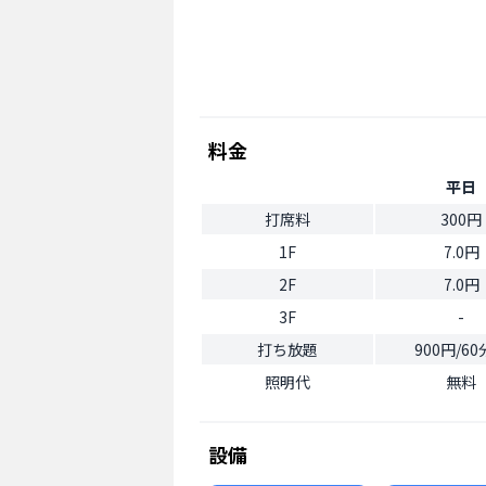
料金
平日
打席料
300円
1F
7.0円
2F
7.0円
3F
-
打ち放題
900円/6
照明代
無料
設備