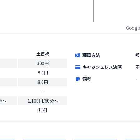
Goog
土日祝
精算方法
都
300円
キャッシュレス決済
不
8.0円
備考
-
8.0円
-
0分〜
1,100円/60分〜
無料