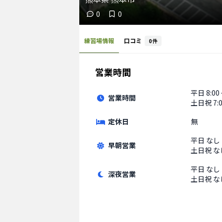
0
0
練習場情報
口コミ
0
件
営業時間
平日
8:00
営業時間
土日祝
7:
定休日
無
平日
なし
早朝営業
土日祝
な
平日
なし
深夜営業
土日祝
な