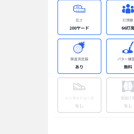
広さ
打席数
200ヤード
66打
弾道測定器
パター練
あり
無料
レンタルシューズ
個室打
なし
なし