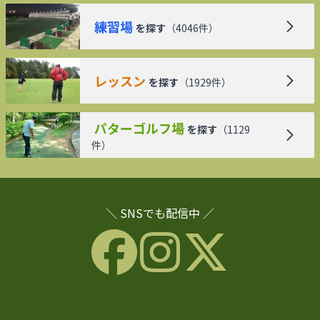
練習場
を探す
（
4046
件）
レッスン
を探す
（
1929
件）
パターゴルフ場
を探す
（
1129
件）
＼ SNSでも配信中 ／