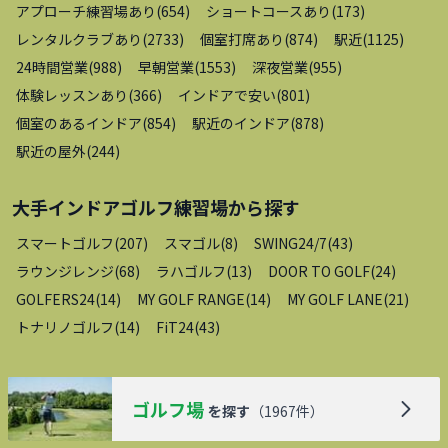
アプローチ練習場あり
(
654
)
ショートコースあり
(
173
)
レンタルクラブあり
(
2733
)
個室打席あり
(
874
)
駅近
(
1125
)
24時間営業
(
988
)
早朝営業
(
1553
)
深夜営業
(
955
)
体験レッスンあり
(
366
)
インドアで安い
(
801
)
個室のあるインドア
(
854
)
駅近のインドア
(
878
)
駅近の屋外
(
244
)
大手インドアゴルフ練習場
から探す
スマートゴルフ
(
207
)
スマゴル
(
8
)
SWING24/7
(
43
)
ラウンジレンジ
(
68
)
ラハゴルフ
(
13
)
DOOR TO GOLF
(
24
)
GOLFERS24
(
14
)
MY GOLF RANGE
(
14
)
MY GOLF LANE
(
21
)
トナリノゴルフ
(
14
)
FiT24
(
43
)
ゴルフ場
を探す
（
1967
件）