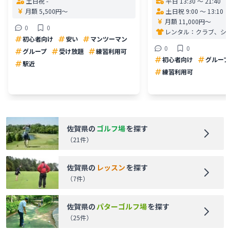
土日祝 -
平日 13:30 〜 21:40
月額 5,500円〜
土日祝 9:00 〜 13:10
月額 11,000円〜
0
0
レンタル：
クラブ、シ
初心者向け
安い
マンツーマン
0
0
グループ
受け放題
練習利用可
初心者向け
グループ
駅近
練習利用可
佐賀県
の
ゴルフ場
を探す
（
21
件）
佐賀県
の
レッスン
を探す
（
7
件）
佐賀県
の
パターゴルフ場
を探す
（
25
件）