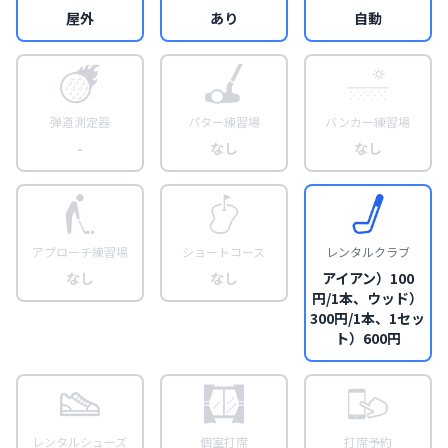
屋外
あり
自動
弾道測定器
パター練習場
バンカー練習場
-
なし
なし
アプローチ練習場
ショートコース
レンタルクラブ
なし
なし
アイアン）100
円/1本、ウッド）
300円/1本、1セッ
ト）600円
レンタルシューズ
個室打席
打席予約