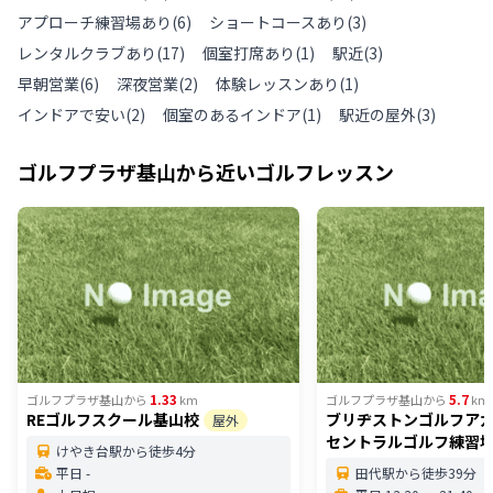
アプローチ練習場あり
(
6
)
ショートコースあり
(
3
)
レンタルクラブあり
(
17
)
個室打席あり
(
1
)
駅近
(
3
)
早朝営業
(
6
)
深夜営業
(
2
)
体験レッスンあり
(
1
)
インドアで安い
(
2
)
個室のあるインドア
(
1
)
駅近の屋外
(
3
)
ゴルフプラザ基山
から近いゴルフレッスン
1.33
5.7
ゴルフプラザ基山
から
km
ゴルフプラザ基山
から
km
REゴルフスクール基山校
ブリヂストンゴルフアカ
屋外
セントラルゴルフ練習
けやき台駅から徒歩4分
平日 -
田代駅から徒歩39分