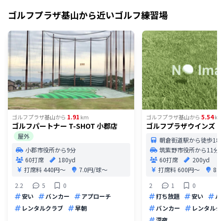
ゴルフプラザ基山
から近いゴルフ練習場
1.91
5.54
ゴルフプラザ基山
から
km
ゴルフプラザ基山
から
k
ゴルフパートナー T-SHOT 小郡店
ゴルフプラザウインズ
屋外
朝倉街道駅から徒歩18
小郡市役所から9分
筑紫野市役所から11分
60打席
180yd
60打席
200yd
打席料
440円〜
7.0円/球〜
打席料
600円〜
8
2.2
5
0
2
1
0
安い
バンカー
アプローチ
打ち放題
安い
パ
レンタルクラブ
早朝
バンカー
レンタル
深夜