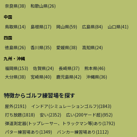
奈良県
(
38
)
和歌山県
(
26
)
中国
鳥取県
(
14
)
島根県
(
17
)
岡山県
(
59
)
広島県
(
84
)
山口県
(
41
)
四国
徳島県
(
26
)
香川県
(
35
)
愛媛県
(
38
)
高知県
(
24
)
九州・沖縄
福岡県
(
153
)
佐賀県
(
24
)
長崎県
(
37
)
熊本県
(
46
)
大分県
(
38
)
宮崎県
(
40
)
鹿児島県
(
42
)
沖縄県
(
36
)
特徴から
ゴルフ練習場
を探す
屋外
(
2191
)
インドア(シミュレーションゴルフ)
(
1843
)
打ち放題
(
1818
)
安い
(
2352
)
広い(200ヤード超)
(
952
)
弾道測定器(トップレーサー、トラックマン等)あり
(
1792
)
パター練習場あり
(
1349
)
バンカー練習場あり
(
1112
)