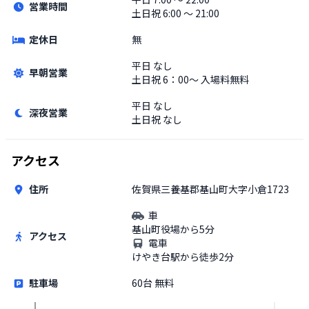
営業時間
土日祝
6:00 〜 21:00
定休日
無
平日
なし
早朝営業
土日祝
6：00～ 入場料無料
平日
なし
深夜営業
土日祝
なし
アクセス
住所
佐賀県三養基郡基山町大字小倉1723
車
基山町役場から5分
アクセス
電車
けやき台駅から徒歩2分
駐車場
60台 無料