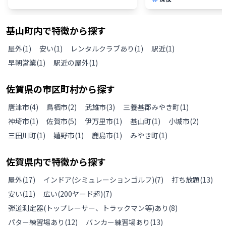
基山町
内で特徴から探す
屋外
(
1
)
安い
(
1
)
レンタルクラブあり
(
1
)
駅近
(
1
)
早朝営業
(
1
)
駅近の屋外
(
1
)
佐賀県
の
市区町村から探す
唐津市
(
4
)
鳥栖市
(
2
)
武雄市
(
3
)
三養基郡みやき町
(
1
)
神埼市
(
1
)
佐賀市
(
5
)
伊万里市
(
1
)
基山町
(
1
)
小城市
(
2
)
三田川町
(
1
)
嬉野市
(
1
)
鹿島市
(
1
)
みやき町
(
1
)
佐賀県
内で特徴から探す
屋外
(
17
)
インドア(シミュレーションゴルフ)
(
7
)
打ち放題
(
13
)
安い
(
11
)
広い(200ヤード超)
(
7
)
弾道測定器(トップレーサー、トラックマン等)あり
(
8
)
パター練習場あり
(
12
)
バンカー練習場あり
(
13
)