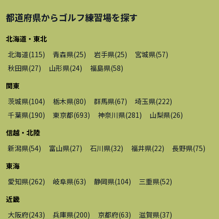
都道府県から
ゴルフ練習場
を探す
北海道・東北
北海道
(
115
)
青森県
(
25
)
岩手県
(
25
)
宮城県
(
57
)
秋田県
(
27
)
山形県
(
24
)
福島県
(
58
)
関東
茨城県
(
104
)
栃木県
(
80
)
群馬県
(
67
)
埼玉県
(
222
)
千葉県
(
190
)
東京都
(
693
)
神奈川県
(
281
)
山梨県
(
26
)
信越・北陸
新潟県
(
54
)
富山県
(
27
)
石川県
(
32
)
福井県
(
22
)
長野県
(
75
)
東海
愛知県
(
262
)
岐阜県
(
63
)
静岡県
(
104
)
三重県
(
52
)
近畿
大阪府
(
243
)
兵庫県
(
200
)
京都府
(
63
)
滋賀県
(
37
)