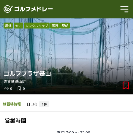
屋外
安い
レンタルクラブ
駅近
早朝
ゴルフプラザ基山
佐賀県
基山町
0
0
練習場情報
口コミ
0
件
営業時間
平日
7:00 〜 22:00