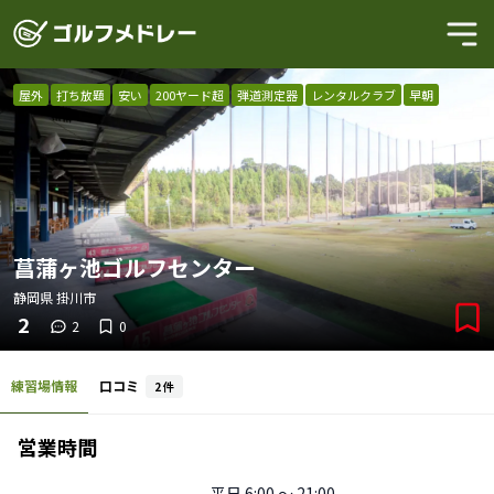
屋外
打ち放題
安い
200ヤード超
弾道測定器
レンタルクラブ
早朝
菖蒲ヶ池ゴルフセンター
静岡県
掛川市
2
2
0
練習場情報
口コミ
2
件
営業時間
平日
6:00 〜 21:00