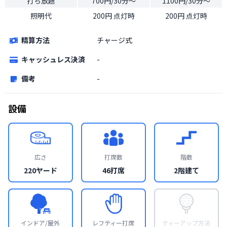
打ち放題
700円/30分〜
1100円/30分〜
照明代
200円 点灯時
200円 点灯時
精算方法
チャージ式
キャッシュレス決済
-
備考
-
設備
広さ
打席数
階数
220ヤード
46打席
2階建て
インドア/屋外
レフティー打席
ティーアップ方法