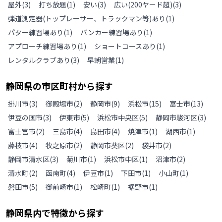
屋外
(
3
)
打ち放題
(
1
)
安い
(
3
)
広い(200ヤード超)
(
3
)
弾道測定器(トップレーサー、トラックマン等)あり
(
1
)
パター練習場あり
(
1
)
バンカー練習場あり
(
1
)
アプローチ練習場あり
(
1
)
ショートコースあり
(
1
)
レンタルクラブあり
(
3
)
早朝営業
(
1
)
静岡県
の
市区町村から探す
掛川市
(
3
)
御殿場市
(
2
)
静岡市
(
9
)
浜松市
(
15
)
富士市
(
13
)
伊豆の国市
(
3
)
伊東市
(
5
)
浜松市中央区
(
5
)
静岡市駿河区
(
3
)
富士宮市
(
2
)
三島市
(
4
)
島田市
(
4
)
焼津市
(
1
)
湖西市
(
1
)
藤枝市
(
4
)
牧之原市
(
2
)
静岡市葵区
(
2
)
袋井市
(
2
)
静岡市清水区
(
3
)
菊川市
(
1
)
浜松市中区
(
1
)
沼津市
(
2
)
清水町
(
2
)
函南町
(
4
)
伊豆市
(
1
)
下田市
(
1
)
小山町
(
1
)
磐田市
(
5
)
御前崎市
(
1
)
松崎町
(
1
)
裾野市
(
1
)
静岡県
内で特徴から探す