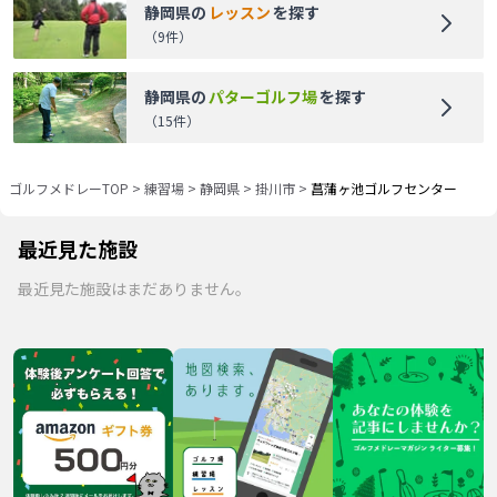
静岡県
の
レッスン
を探す
（
9
件）
静岡県
の
パターゴルフ場
を探す
（
15
件）
ゴルフメドレーTOP
>
練習場
>
静岡県
>
掛川市
>
菖蒲ヶ池ゴルフセンター
最近見た施設
最近見た施設はまだありません。