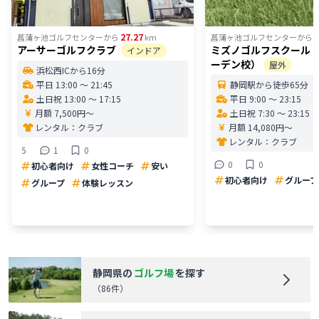
27.27
3
菖蒲ヶ池ゴルフセンター
から
km
菖蒲ヶ池ゴルフセンター
から
アーサーゴルフクラブ
ミズノゴルフスクール
インドア
ーデン校）
屋外
浜松西ICから16分
平日 13:00 〜 21:45
静岡駅から徒歩65分
土日祝 13:00 〜 17:15
平日 9:00 〜 23:15
月額 7,500円〜
土日祝 7:30 〜 23:15
レンタル：
クラブ
月額 14,080円〜
レンタル：
クラブ
5
1
0
0
0
初心者向け
女性コーチ
安い
初心者向け
グループ
グループ
体験レッスン
静岡県
の
ゴルフ場
を探す
（
86
件）