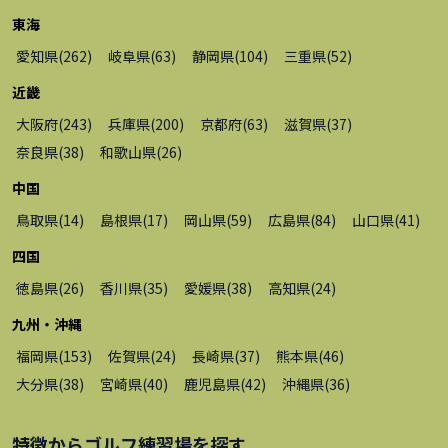
東海
愛知県
(
262
)
岐阜県
(
63
)
静岡県
(
104
)
三重県
(
52
)
近畿
大阪府
(
243
)
兵庫県
(
200
)
京都府
(
63
)
滋賀県
(
37
)
奈良県
(
38
)
和歌山県
(
26
)
中国
鳥取県
(
14
)
島根県
(
17
)
岡山県
(
59
)
広島県
(
84
)
山口県
(
41
)
四国
徳島県
(
26
)
香川県
(
35
)
愛媛県
(
38
)
高知県
(
24
)
九州・沖縄
福岡県
(
153
)
佐賀県
(
24
)
長崎県
(
37
)
熊本県
(
46
)
大分県
(
38
)
宮崎県
(
40
)
鹿児島県
(
42
)
沖縄県
(
36
)
特徴から
ゴルフ練習場
を探す