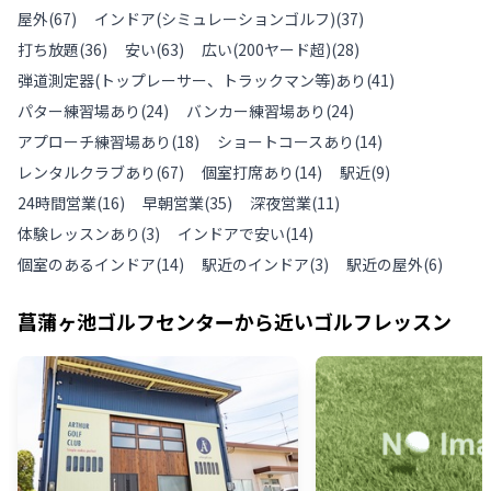
屋外
(
67
)
インドア(シミュレーションゴルフ)
(
37
)
打ち放題
(
36
)
安い
(
63
)
広い(200ヤード超)
(
28
)
弾道測定器(トップレーサー、トラックマン等)あり
(
41
)
パター練習場あり
(
24
)
バンカー練習場あり
(
24
)
アプローチ練習場あり
(
18
)
ショートコースあり
(
14
)
レンタルクラブあり
(
67
)
個室打席あり
(
14
)
駅近
(
9
)
24時間営業
(
16
)
早朝営業
(
35
)
深夜営業
(
11
)
体験レッスンあり
(
3
)
インドアで安い
(
14
)
個室のあるインドア
(
14
)
駅近のインドア
(
3
)
駅近の屋外
(
6
)
菖蒲ヶ池ゴルフセンター
から近いゴルフレッスン