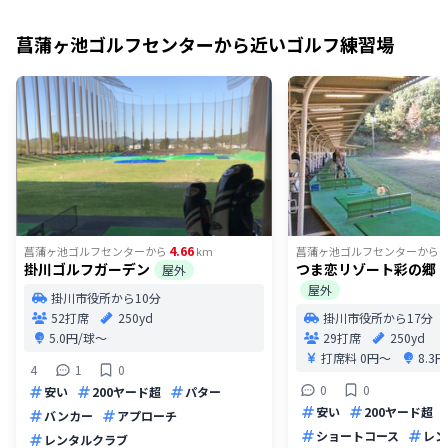
菖蒲ヶ池ゴルフセンター
から近いゴルフ練習場
4.66
6
菖蒲ヶ池ゴルフセンター
から
km
菖蒲ヶ池ゴルフセンター
から
掛川ゴルフガーデン
つま恋リゾート彩の郷 
屋外
屋外
掛川市役所から10分
52打席
250yd
掛川市役所から17分
5.0円/球〜
29打席
250yd
打席料
0円〜
8.3
4
1
0
0
0
安い
200ヤード超
パター
安い
200ヤード超
バンカー
アプローチ
ショートコース
レン
レンタルクラブ