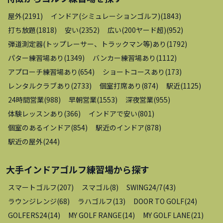
屋外
(
2191
)
インドア(シミュレーションゴルフ)
(
1843
)
打ち放題
(
1818
)
安い
(
2352
)
広い(200ヤード超)
(
952
)
弾道測定器(トップレーサー、トラックマン等)あり
(
1792
)
パター練習場あり
(
1349
)
バンカー練習場あり
(
1112
)
アプローチ練習場あり
(
654
)
ショートコースあり
(
173
)
レンタルクラブあり
(
2733
)
個室打席あり
(
874
)
駅近
(
1125
)
24時間営業
(
988
)
早朝営業
(
1553
)
深夜営業
(
955
)
体験レッスンあり
(
366
)
インドアで安い
(
801
)
個室のあるインドア
(
854
)
駅近のインドア
(
878
)
駅近の屋外
(
244
)
大手インドアゴルフ練習場
から探す
スマートゴルフ
(
207
)
スマゴル
(
8
)
SWING24/7
(
43
)
ラウンジレンジ
(
68
)
ラハゴルフ
(
13
)
DOOR TO GOLF
(
24
)
GOLFERS24
(
14
)
MY GOLF RANGE
(
14
)
MY GOLF LANE
(
21
)