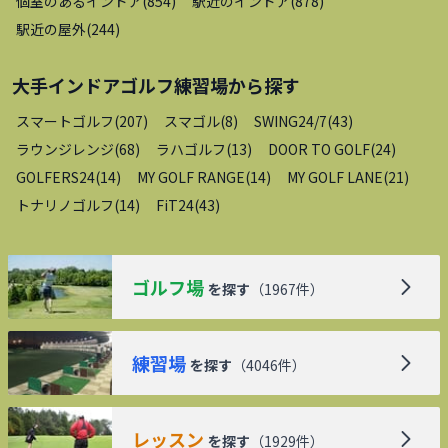
個室のあるインドア
(
854
)
駅近のインドア
(
878
)
駅近の屋外
(
244
)
大手インドアゴルフ練習場
から探す
スマートゴルフ
(
207
)
スマゴル
(
8
)
SWING24/7
(
43
)
ラウンジレンジ
(
68
)
ラハゴルフ
(
13
)
DOOR TO GOLF
(
24
)
GOLFERS24
(
14
)
MY GOLF RANGE
(
14
)
MY GOLF LANE
(
21
)
トナリノゴルフ
(
14
)
FiT24
(
43
)
ゴルフ場
を探す
（
1967
件）
練習場
を探す
（
4046
件）
レッスン
を探す
（
1929
件）