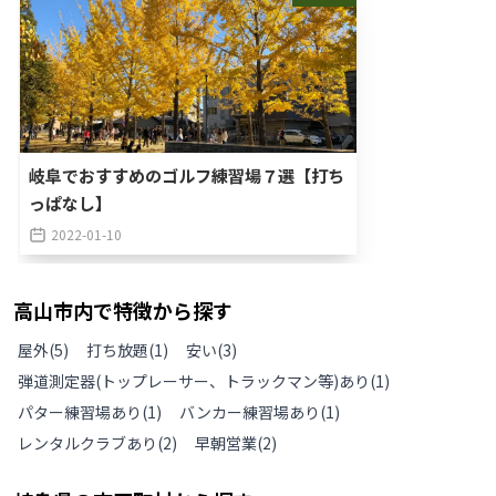
岐阜でおすすめのゴルフ練習場７選【打ち
っぱなし】
2022-01-10
高山市
内で特徴から探す
屋外
(
5
)
打ち放題
(
1
)
安い
(
3
)
弾道測定器(トップレーサー、トラックマン等)あり
(
1
)
パター練習場あり
(
1
)
バンカー練習場あり
(
1
)
レンタルクラブあり
(
2
)
早朝営業
(
2
)