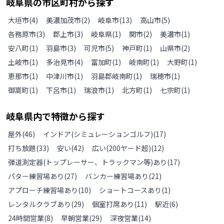
岐阜県
の
市区町村から探す
大垣市
(
4
)
美濃加茂市
(
2
)
岐阜市
(
13
)
高山市
(
5
)
各務原市
(
3
)
郡上市
(
3
)
岐阜県
(
1
)
関市
(
2
)
美濃市
(
1
)
安八町
(
1
)
羽島市
(
3
)
可児市
(
5
)
神戸町
(
1
)
山県市
(
2
)
土岐市
(
1
)
多治見市
(
4
)
富加町
(
1
)
岐南町
(
1
)
大野町
(
1
)
恵那市
(
1
)
中津川市
(
1
)
羽島郡岐南町
(
1
)
瑞穂市
(
1
)
御嵩町
(
1
)
下呂市
(
1
)
瑞浪市
(
1
)
北方町
(
1
)
七宗町
(
1
)
岐阜県
内で特徴から探す
屋外
(
46
)
インドア(シミュレーションゴルフ)
(
17
)
打ち放題
(
33
)
安い
(
42
)
広い(200ヤード超)
(
12
)
弾道測定器(トップレーサー、トラックマン等)あり
(
17
)
パター練習場あり
(
27
)
バンカー練習場あり
(
21
)
アプローチ練習場あり
(
10
)
ショートコースあり
(
1
)
レンタルクラブあり
(
29
)
個室打席あり
(
11
)
駅近
(
6
)
24時間営業
(
8
)
早朝営業
(
29
)
深夜営業
(
14
)