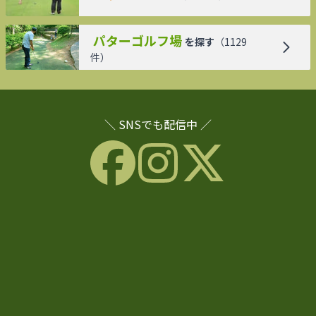
パターゴルフ場
を探す
（
1129
件）
＼ SNSでも配信中 ／