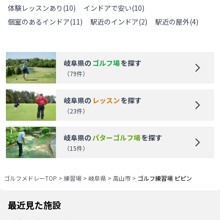
体験レッスンあり
(
10
)
インドアで安い
(
10
)
個室のあるインドア
(
11
)
駅近のインドア
(
2
)
駅近の屋外
(
4
)
岐阜県
の
ゴルフ場
を探す
（
79
件）
岐阜県
の
レッスン
を探す
（
23
件）
岐阜県
の
パターゴルフ場
を探す
（
15
件）
ゴルフメドレーTOP
>
練習場
>
岐阜県
>
高山市
>
ゴルフ練習場 ピピン
最近見た施設