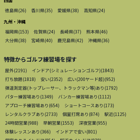
四国
徳島県
(
26
)
香川県
(
35
)
愛媛県
(
38
)
高知県
(
24
)
九州・沖縄
福岡県
(
153
)
佐賀県
(
24
)
長崎県
(
37
)
熊本県
(
46
)
大分県
(
38
)
宮崎県
(
40
)
鹿児島県
(
42
)
沖縄県
(
36
)
特徴から
ゴルフ練習場
を探す
屋外
(
2191
)
インドア(シミュレーションゴルフ)
(
1843
)
打ち放題
(
1818
)
安い
(
2352
)
広い(200ヤード超)
(
952
)
弾道測定器(トップレーサー、トラックマン等)あり
(
1792
)
パター練習場あり
(
1349
)
バンカー練習場あり
(
1112
)
アプローチ練習場あり
(
654
)
ショートコースあり
(
173
)
レンタルクラブあり
(
2733
)
個室打席あり
(
874
)
駅近
(
1125
)
24時間営業
(
988
)
早朝営業
(
1553
)
深夜営業
(
955
)
体験レッスンあり
(
366
)
インドアで安い
(
801
)