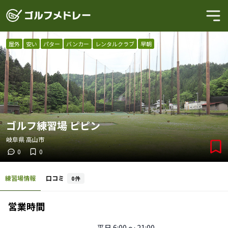
屋外
安い
パター
バンカー
レンタルクラブ
早朝
ゴルフ練習場 ピピン
岐阜県
高山市
0
0
練習場情報
口コミ
0
件
営業時間
平日
6:00 〜 21:00