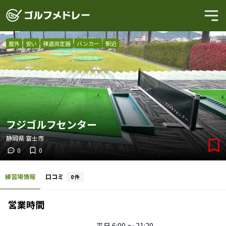
屋外
安い
弾道測定器
バンカー
駅近
フジゴルフセンター
静岡県
富士市
0
0
練習場情報
口コミ
0
件
営業時間
平日
6:00 〜 21:20