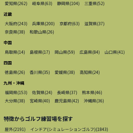
愛知県
(
262
)
岐阜県
(
63
)
静岡県
(
104
)
三重県
(
52
)
近畿
大阪府
(
243
)
兵庫県
(
200
)
京都府
(
63
)
滋賀県
(
37
)
奈良県
(
38
)
和歌山県
(
26
)
中国
鳥取県
(
14
)
島根県
(
17
)
岡山県
(
59
)
広島県
(
84
)
山口県
(
41
)
四国
徳島県
(
26
)
香川県
(
35
)
愛媛県
(
38
)
高知県
(
24
)
九州・沖縄
福岡県
(
153
)
佐賀県
(
24
)
長崎県
(
37
)
熊本県
(
46
)
大分県
(
38
)
宮崎県
(
40
)
鹿児島県
(
42
)
沖縄県
(
36
)
特徴から
ゴルフ練習場
を探す
屋外
(
2191
)
インドア(シミュレーションゴルフ)
(
1843
)