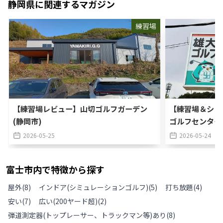
静岡県
に関連するマガジン
練習場
【練習場レビュー】山切ゴルフガーデン
【練習場＆ショ
(静岡市)
ゴルフセンター
2026-05-25
2026-05-24
富士市
内で特徴から探す
屋外
(
8
)
インドア(シミュレーションゴルフ)
(
5
)
打ち放題
(
4
)
安い
(
7
)
広い(200ヤード超)
(
2
)
弾道測定器(トップレーサー、トラックマン等)あり
(
8
)