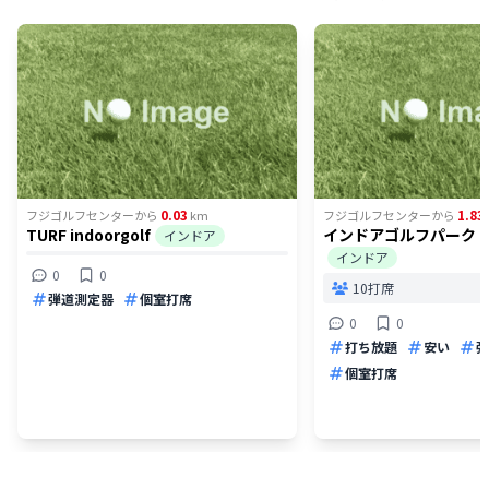
0.03
1.83
フジゴルフセンター
から
km
フジゴルフセンター
から
TURF indoorgolf
インドアゴルフパーク 
インドア
インドア
0
0
10打席
弾道測定器
個室打席
0
0
打ち放題
安い
弾
個室打席