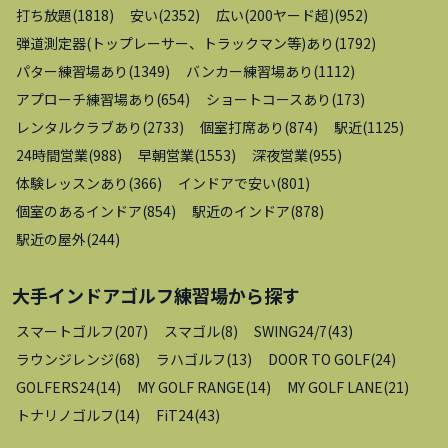
打ち放題
(
1818
)
安い
(
2352
)
広い(200ヤード超)
(
952
)
弾道測定器(トップレーサー、トラックマン等)あり
(
1792
)
パター練習場あり
(
1349
)
バンカー練習場あり
(
1112
)
アプローチ練習場あり
(
654
)
ショートコースあり
(
173
)
レンタルクラブあり
(
2733
)
個室打席あり
(
874
)
駅近
(
1125
)
24時間営業
(
988
)
早朝営業
(
1553
)
深夜営業
(
955
)
体験レッスンあり
(
366
)
インドアで安い
(
801
)
個室のあるインドア
(
854
)
駅近のインドア
(
878
)
駅近の屋外
(
244
)
大手インドアゴルフ練習場
から探す
スマートゴルフ
(
207
)
スマゴル
(
8
)
SWING24/7
(
43
)
ラウンジレンジ
(
68
)
ラハゴルフ
(
13
)
DOOR TO GOLF
(
24
)
GOLFERS24
(
14
)
MY GOLF RANGE
(
14
)
MY GOLF LANE
(
21
)
トナリノゴルフ
(
14
)
FiT24
(
43
)