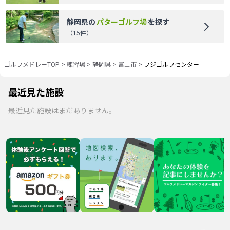
静岡県
の
パターゴルフ場
を探す
（
15
件）
ゴルフメドレーTOP
>
練習場
>
静岡県
>
富士市
>
フジゴルフセンター
最近見た施設
最近見た施設はまだありません。