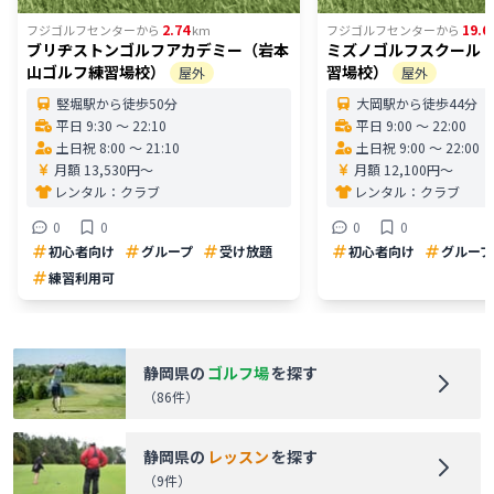
2.74
19.6
フジゴルフセンター
から
km
フジゴルフセンター
から
ブリヂストンゴルフアカデミー（岩本
ミズノゴルフスクール
山ゴルフ練習場校）
習場校）
屋外
屋外
竪堀駅から徒歩50分
大岡駅から徒歩44分
平日 9:30 〜 22:10
平日 9:00 〜 22:00
土日祝 8:00 〜 21:10
土日祝 9:00 〜 22:00
月額 13,530円〜
月額 12,100円〜
レンタル：
クラブ
レンタル：
クラブ
0
0
0
0
初心者向け
グループ
受け放題
初心者向け
グループ
練習利用可
静岡県
の
ゴルフ場
を探す
（
86
件）
静岡県
の
レッスン
を探す
（
9
件）