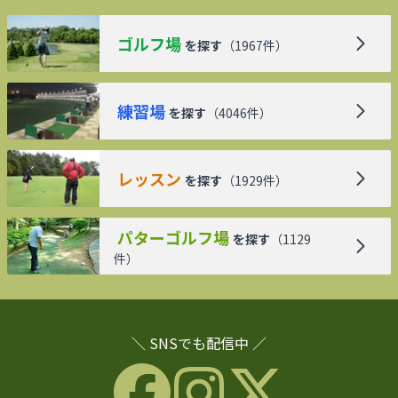
ゴルフ場
を探す
（
1967
件）
練習場
を探す
（
4046
件）
レッスン
を探す
（
1929
件）
パターゴルフ場
を探す
（
1129
件）
＼ SNSでも配信中 ／