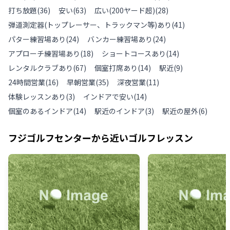
打ち放題
(
36
)
安い
(
63
)
広い(200ヤード超)
(
28
)
弾道測定器(トップレーサー、トラックマン等)あり
(
41
)
パター練習場あり
(
24
)
バンカー練習場あり
(
24
)
アプローチ練習場あり
(
18
)
ショートコースあり
(
14
)
レンタルクラブあり
(
67
)
個室打席あり
(
14
)
駅近
(
9
)
24時間営業
(
16
)
早朝営業
(
35
)
深夜営業
(
11
)
体験レッスンあり
(
3
)
インドアで安い
(
14
)
個室のあるインドア
(
14
)
駅近のインドア
(
3
)
駅近の屋外
(
6
)
フジゴルフセンター
から近いゴルフレッスン