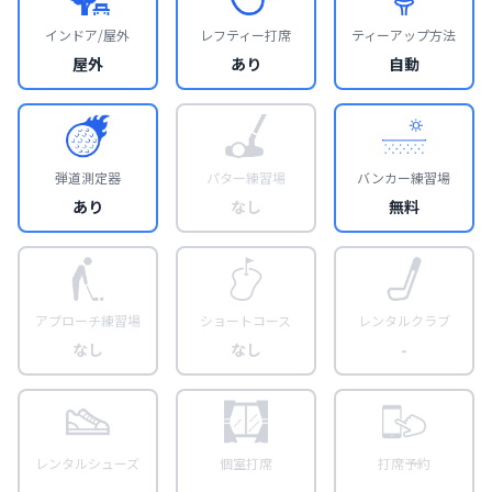
インドア/屋外
レフティー打席
ティーアップ方法
屋外
あり
自動
弾道測定器
パター練習場
バンカー練習場
あり
なし
無料
アプローチ練習場
ショートコース
レンタルクラブ
なし
なし
-
レンタルシューズ
個室打席
打席予約
-
-
-