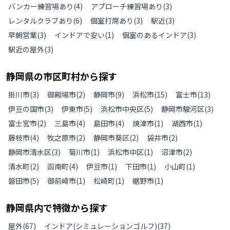
バンカー練習場あり
(
4
)
アプローチ練習場あり
(
3
)
レンタルクラブあり
(
6
)
個室打席あり
(
3
)
駅近
(
3
)
早朝営業
(
3
)
インドアで安い
(
1
)
個室のあるインドア
(
3
)
駅近の屋外
(
3
)
静岡県
の
市区町村から探す
掛川市
(
3
)
御殿場市
(
2
)
静岡市
(
9
)
浜松市
(
15
)
富士市
(
13
)
伊豆の国市
(
3
)
伊東市
(
5
)
浜松市中央区
(
5
)
静岡市駿河区
(
3
)
富士宮市
(
2
)
三島市
(
4
)
島田市
(
4
)
焼津市
(
1
)
湖西市
(
1
)
藤枝市
(
4
)
牧之原市
(
2
)
静岡市葵区
(
2
)
袋井市
(
2
)
静岡市清水区
(
3
)
菊川市
(
1
)
浜松市中区
(
1
)
沼津市
(
2
)
清水町
(
2
)
函南町
(
4
)
伊豆市
(
1
)
下田市
(
1
)
小山町
(
1
)
磐田市
(
5
)
御前崎市
(
1
)
松崎町
(
1
)
裾野市
(
1
)
静岡県
内で特徴から探す
屋外
(
67
)
インドア(シミュレーションゴルフ)
(
37
)