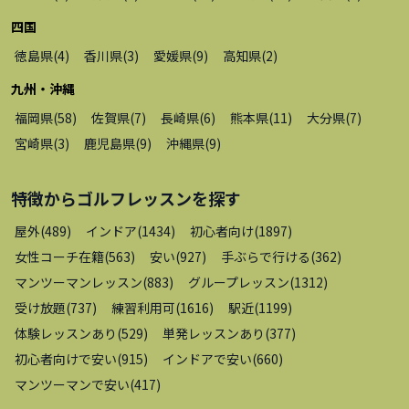
四国
徳島県
(
4
)
香川県
(
3
)
愛媛県
(
9
)
高知県
(
2
)
九州・沖縄
福岡県
(
58
)
佐賀県
(
7
)
長崎県
(
6
)
熊本県
(
11
)
大分県
(
7
)
宮崎県
(
3
)
鹿児島県
(
9
)
沖縄県
(
9
)
特徴から
ゴルフレッスン
を探す
屋外
(
489
)
インドア
(
1434
)
初心者向け
(
1897
)
女性コーチ在籍
(
563
)
安い
(
927
)
手ぶらで行ける
(
362
)
マンツーマンレッスン
(
883
)
グループレッスン
(
1312
)
受け放題
(
737
)
練習利用可
(
1616
)
駅近
(
1199
)
体験レッスンあり
(
529
)
単発レッスンあり
(
377
)
初心者向けで安い
(
915
)
インドアで安い
(
660
)
マンツーマンで安い
(
417
)