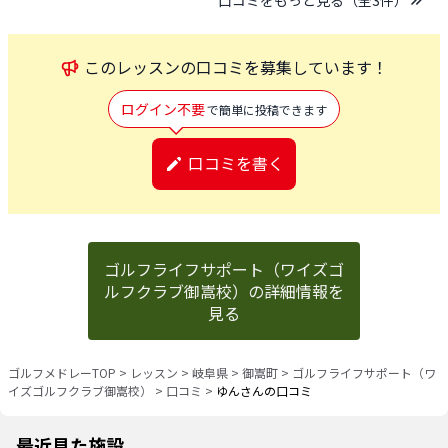
口コミをもっと見る（全
3
件）
この
レッスン
の口コミを募集しています！
ログイン不要
で簡単に投稿できます
口コミを書く
ゴルフライフサポート（ワイズゴ
ルフクラブ御嵩校）の詳細情報を
見る
ゴルフメドレーTOP
>
レッスン
>
岐阜県
>
御嵩町
>
ゴルフライフサポート（ワ
イズゴルフクラブ御嵩校）
>
口コミ
>
ゆんさんの口コミ
最近見た施設