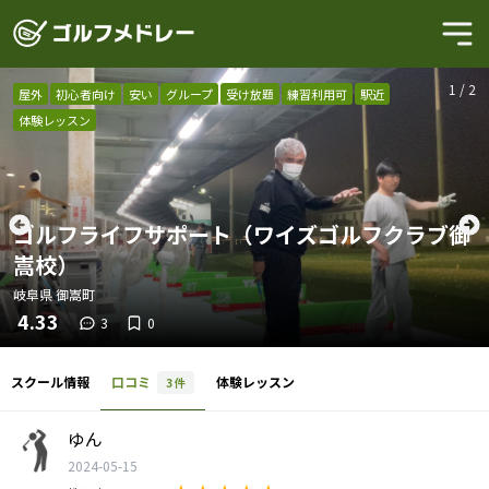
1
/
2
屋外
初心者向け
安い
グループ
受け放題
練習利用可
駅近
体験レッスン
ゴルフライフサポート（ワイズゴルフクラブ御
嵩校）
岐阜県
御嵩町
4.33
3
0
スクール情報
口コミ
体験レッスン
3
件
ゆん
2024-05-15