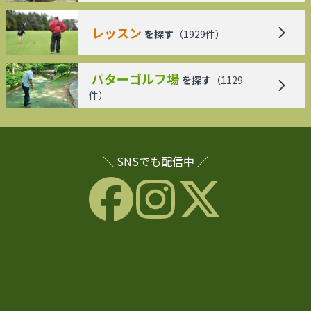
レッスン
を探す
（
1929
件）
パターゴルフ場
を探す
（
1129
件）
＼ SNSでも配信中 ／