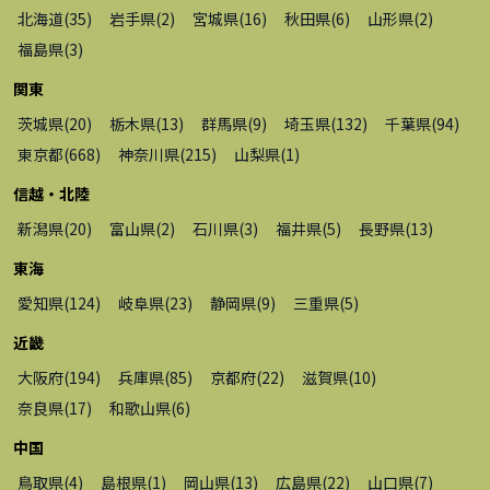
北海道
(
35
)
岩手県
(
2
)
宮城県
(
16
)
秋田県
(
6
)
山形県
(
2
)
福島県
(
3
)
関東
茨城県
(
20
)
栃木県
(
13
)
群馬県
(
9
)
埼玉県
(
132
)
千葉県
(
94
)
東京都
(
668
)
神奈川県
(
215
)
山梨県
(
1
)
信越・北陸
新潟県
(
20
)
富山県
(
2
)
石川県
(
3
)
福井県
(
5
)
長野県
(
13
)
東海
愛知県
(
124
)
岐阜県
(
23
)
静岡県
(
9
)
三重県
(
5
)
近畿
大阪府
(
194
)
兵庫県
(
85
)
京都府
(
22
)
滋賀県
(
10
)
奈良県
(
17
)
和歌山県
(
6
)
中国
鳥取県
(
4
)
島根県
(
1
)
岡山県
(
13
)
広島県
(
22
)
山口県
(
7
)