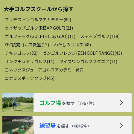
大手ゴルフスクール
から探す
ブリヂストンゴルフアカデミー
(
80
)
ライザップゴルフ(RIZAP GOLF)
(
21
)
ゴルフテック(GOLFTEC by GDO)
(
11
)
ステップゴルフ
(
119
)
YFC読売ゴルフ教室
(
13
)
わたしのゴルフ
(
48
)
チキンゴルフ
(
32
)
ゼンゴルフレンジ(ZEN GOLF RANGE)
(
43
)
サンクチュアリゴルフ
(
14
)
ワイズワンゴルフスクエア
(
11
)
ヨネックスジュニアゴルフアカデミー
(
67
)
コナミスポーツクラブ
(
45
)
ゴルフ場
を探す
（
1967
件）
練習場
を探す
（
4046
件）