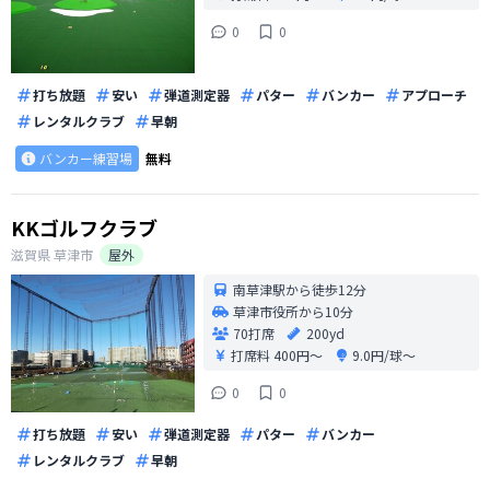
0
0
打ち放題
安い
弾道測定器
パター
バンカー
アプローチ
レンタルクラブ
早朝
バンカー練習場
無料
KKゴルフクラブ
滋賀県
草津市
屋外
南草津駅から徒歩12分
草津市役所から10分
70打席
200yd
打席料
400円〜
9.0円/球〜
0
0
打ち放題
安い
弾道測定器
パター
バンカー
レンタルクラブ
早朝