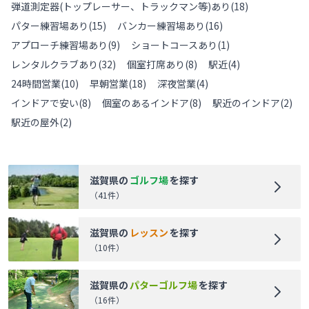
弾道測定器(トップレーサー、トラックマン等)あり
(
18
)
パター練習場あり
(
15
)
バンカー練習場あり
(
16
)
アプローチ練習場あり
(
9
)
ショートコースあり
(
1
)
レンタルクラブあり
(
32
)
個室打席あり
(
8
)
駅近
(
4
)
24時間営業
(
10
)
早朝営業
(
18
)
深夜営業
(
4
)
インドアで安い
(
8
)
個室のあるインドア
(
8
)
駅近のインドア
(
2
)
駅近の屋外
(
2
)
滋賀県
の
ゴルフ場
を探す
（
41
件）
滋賀県
の
レッスン
を探す
（
10
件）
滋賀県
の
パターゴルフ場
を探す
（
16
件）