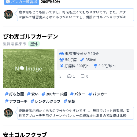
バンカー練習場
200円/60分
駐車場もとても広いですし、打席も広くて打ちやすいです。また、パター
は無料で練習出来るのでありがたいですし、併設にゴルフショップがあり
便利でした。施設も綺麗で清潔感がありますし、クラブもレンタルがある
ので手ぶらでも大丈夫です。
びわ湖ゴルフガーデン
滋賀県
栗東市
屋外
栗東市役所から13分
50打席
350yd
打席料
300円〜
9.0円/球〜
5
1
0
打ち放題
安い
200ヤード超
パター
バンカー
アプローチ
レンタルクラブ
早朝
距離表示が細かくあるので分かりやすいですし、無料でパット練習場、有
料でアプローチ専用グリーンやバンカーの練習場もあるので設備は比較的
整っていると思います。打席も綺麗ですし、自然豊で静かなので集中して
小技の練習をするには最適な環境だと思います。
安土ゴルフクラブ