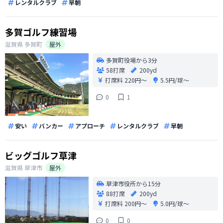
レンタルクラブ
早朝
多賀ゴルフ練習場
滋賀県
多賀町
屋外
多賀町役場から3分
58打席
200yd
打席料
220円〜
5.5円/球〜
0
1
安い
バンカー
アプローチ
レンタルクラブ
早朝
ビッグゴルフ草津
滋賀県
草津市
屋外
草津市役所から15分
88打席
200yd
打席料
200円〜
5.0円/球〜
0
0