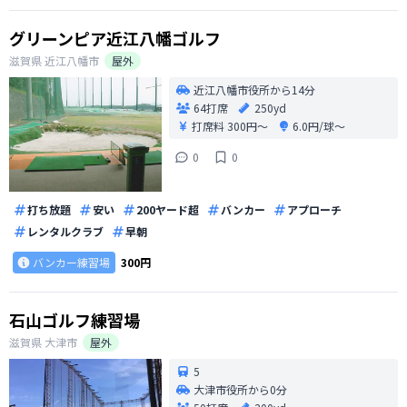
グリーンピア近江八幡ゴルフ
滋賀県
近江八幡市
屋外
近江八幡市役所から14分
64打席
250yd
打席料
300円〜
6.0円/球〜
0
0
打ち放題
安い
200ヤード超
バンカー
アプローチ
レンタルクラブ
早朝
バンカー練習場
300円
石山ゴルフ練習場
滋賀県
大津市
屋外
5
大津市役所から0分