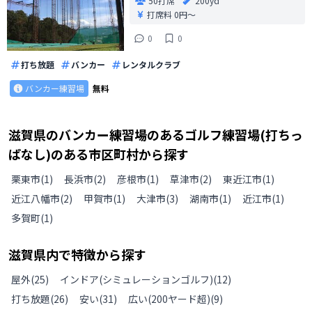
50打席
200yd
打席料
0円〜
0
0
打ち放題
バンカー
レンタルクラブ
バンカー練習場
無料
滋賀県
の
バンカー練習場のあるゴルフ練習場(打ちっ
ぱなし)のある
市区町村から探す
栗東市
(
1
)
長浜市
(
2
)
彦根市
(
1
)
草津市
(
2
)
東近江市
(
1
)
近江八幡市
(
2
)
甲賀市
(
1
)
大津市
(
3
)
湖南市
(
1
)
近江市
(
1
)
多賀町
(
1
)
滋賀県
内で特徴から探す
屋外
(
25
)
インドア(シミュレーションゴルフ)
(
12
)
打ち放題
(
26
)
安い
(
31
)
広い(200ヤード超)
(
9
)