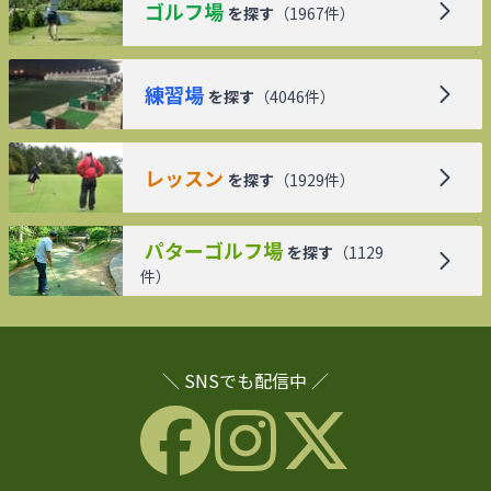
ゴルフ場
を探す
（
1967
件）
練習場
を探す
（
4046
件）
レッスン
を探す
（
1929
件）
パターゴルフ場
を探す
（
1129
件）
＼ SNSでも配信中 ／