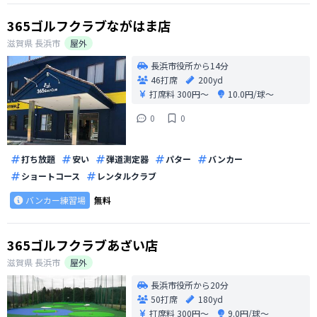
365ゴルフクラブながはま店
滋賀県
長浜市
屋外
長浜市役所から14分
46打席
200yd
打席料
300円〜
10.0円/球〜
0
0
打ち放題
安い
弾道測定器
パター
バンカー
ショートコース
レンタルクラブ
バンカー練習場
無料
365ゴルフクラブあざい店
滋賀県
長浜市
屋外
長浜市役所から20分
50打席
180yd
打席料
300円〜
9.0円/球〜