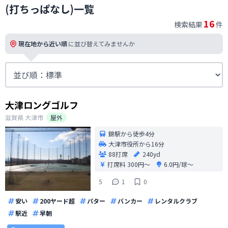
(打ちっぱなし)一覧
16
検索結果
件
現在地から近い順
に並び替えてみませんか
大津ロングゴルフ
滋賀県
大津市
屋外
錦駅から徒歩4分
大津市役所から16分
88打席
240yd
打席料
300円〜
6.0円/球〜
5
1
0
安い
200ヤード超
パター
バンカー
レンタルクラブ
駅近
早朝