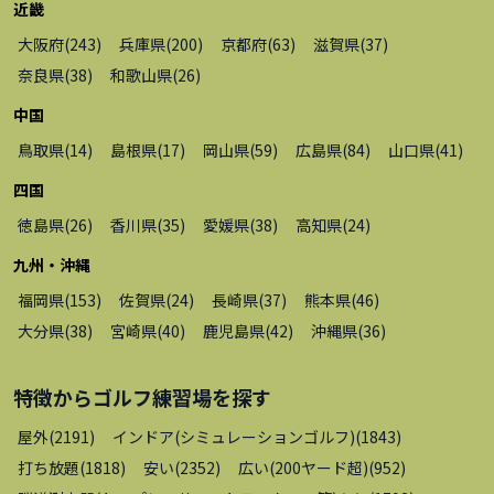
近畿
大阪府
(
243
)
兵庫県
(
200
)
京都府
(
63
)
滋賀県
(
37
)
奈良県
(
38
)
和歌山県
(
26
)
中国
鳥取県
(
14
)
島根県
(
17
)
岡山県
(
59
)
広島県
(
84
)
山口県
(
41
)
四国
徳島県
(
26
)
香川県
(
35
)
愛媛県
(
38
)
高知県
(
24
)
九州・沖縄
福岡県
(
153
)
佐賀県
(
24
)
長崎県
(
37
)
熊本県
(
46
)
大分県
(
38
)
宮崎県
(
40
)
鹿児島県
(
42
)
沖縄県
(
36
)
特徴から
ゴルフ練習場
を探す
屋外
(
2191
)
インドア(シミュレーションゴルフ)
(
1843
)
打ち放題
(
1818
)
安い
(
2352
)
広い(200ヤード超)
(
952
)