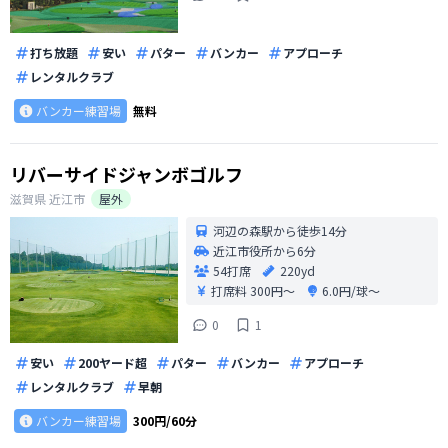
打ち放題
安い
パター
バンカー
アプローチ
レンタルクラブ
バンカー練習場
無料
リバーサイドジャンボゴルフ
滋賀県
近江市
屋外
河辺の森駅から徒歩14分
近江市役所から6分
54打席
220yd
打席料
300円〜
6.0円/球〜
0
1
安い
200ヤード超
パター
バンカー
アプローチ
レンタルクラブ
早朝
バンカー練習場
300円/60分