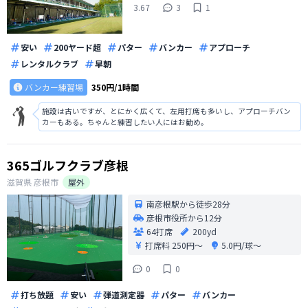
3.67
3
1
安い
200ヤード超
パター
バンカー
アプローチ
レンタルクラブ
早朝
バンカー練習場
350円/1時間
施設は古いですが、とにかく広くて、左用打席も多いし、アプローチバン
カーもある。ちゃんと練習したい人にはお勧め。
365ゴルフクラブ彦根
滋賀県
彦根市
屋外
南彦根駅から徒歩28分
彦根市役所から12分
64打席
200yd
打席料
250円〜
5.0円/球〜
0
0
打ち放題
安い
弾道測定器
パター
バンカー