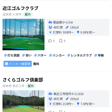
近江ゴルフクラブ
滋賀県
大津市
屋外
堅田駅から5分
48打席
180yd
打席料
300円〜
8.0円/球〜
0
0
打ち放題
安い
パター
バンカー
レンタルクラブ
早朝
バンカー練習場
無料
さくらゴルフ倶楽部
滋賀県
東近江市
屋外
東近江市役所から16分
46打席
200yd
打席料
210円〜
7.0円/球〜