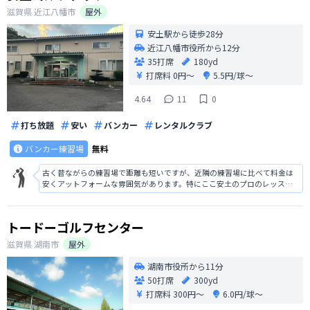
滋賀県
近江八幡市
屋外
安土駅から徒歩28分
近江八幡市役所から12分
35打席
180yd
打席料
0円〜
5.5円/球〜
4.64
11
0
打ち放題
安い
バンカー
レンタルクラブ
バンカー練習場
無料
古く昔ながらの練習場で距離も短いですが、近隣の練習場に比べて料金は
安くアットフォームな雰囲気があります。特にここ安土のプロのレッスン
が非常に人気で私の知り合いも沢山習われていて、とても分かりやすく丁
寧でそれでいて上手くなれると評判のプロです。近江八幡近郊、彦根、長
浜、草津など滋賀県はもとより京都、大
トードーゴルフセンター
滋賀県
湖南市
屋外
湖南市役所から11分
50打席
300yd
打席料
300円〜
6.0円/球〜