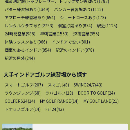
弾道測定器(トップレーサー、トラックマン等)あり
(
1792
)
パター練習場あり
(
1349
)
バンカー練習場あり
(
1112
)
アプローチ練習場あり
(
654
)
ショートコースあり
(
173
)
レンタルクラブあり
(
2733
)
個室打席あり
(
874
)
駅近
(
1125
)
24時間営業
(
988
)
早朝営業
(
1553
)
深夜営業
(
955
)
体験レッスンあり
(
366
)
インドアで安い
(
801
)
個室のあるインドア
(
854
)
駅近のインドア
(
878
)
駅近の屋外
(
244
)
大手インドアゴルフ練習場
から探す
スマートゴルフ
(
207
)
スマゴル
(
8
)
SWING24/7
(
43
)
ラウンジレンジ
(
68
)
ラハゴルフ
(
13
)
DOOR TO GOLF
(
24
)
GOLFERS24
(
14
)
MY GOLF RANGE
(
14
)
MY GOLF LANE
(
21
)
トナリノゴルフ
(
14
)
FiT24
(
43
)