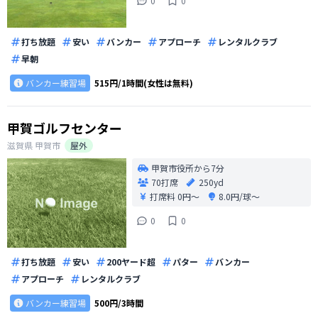
0
0
打ち放題
安い
バンカー
アプローチ
レンタルクラブ
早朝
バンカー練習場
515円/1時間(女性は無料)
甲賀ゴルフセンター
滋賀県
甲賀市
屋外
甲賀市役所から7分
70打席
250yd
打席料
0円〜
8.0円/球〜
0
0
打ち放題
安い
200ヤード超
パター
バンカー
アプローチ
レンタルクラブ
バンカー練習場
500円/3時間