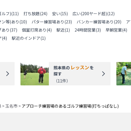
ルフ)
(
11
)
打ち放題
(
24
)
安い
(
15
)
広い(200ヤード超)
(
12
)
ン等)あり
(
10
)
パター練習場あり
(
23
)
バンカー練習場あり
(
20
)
ア
ブあり
(
37
)
個室打席あり
(
4
)
駅近
(
1
)
24時間営業
(
3
)
早朝営業
(
4
)
ア
(
4
)
駅近のインドア
(
1
)
レッスン
熊本県
の
を
探す
（
11
件）
県
>
玉名市
>
アプローチ練習場のあるゴルフ練習場(打ちっぱなし)