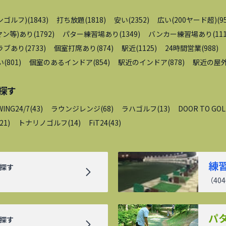
ンゴルフ)
(
1843
)
打ち放題
(
1818
)
安い
(
2352
)
広い(200ヤード超)
(
9
ン等)あり
(
1792
)
パター練習場あり
(
1349
)
バンカー練習場あり
(
11
ラブあり
(
2733
)
個室打席あり
(
874
)
駅近
(
1125
)
24時間営業
(
988
)
い
(
801
)
個室のあるインドア
(
854
)
駅近のインドア
(
878
)
駅近の屋
探す
WING24/7
(
43
)
ラウンジレンジ
(
68
)
ラハゴルフ
(
13
)
DOOR TO GOL
21
)
トナリノゴルフ
(
14
)
FiT24
(
43
)
練
探す
（
404
パ
探す