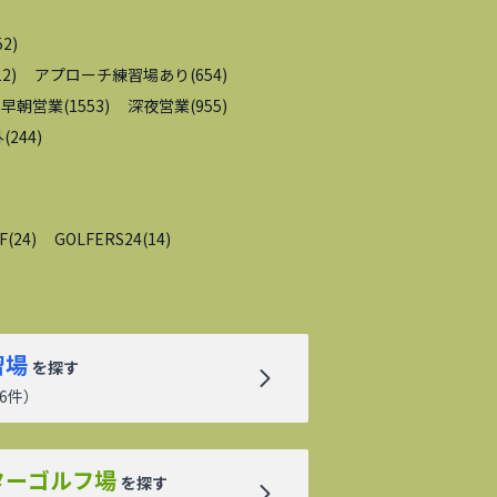
52
)
12
)
アプローチ練習場あり
(
654
)
早朝営業
(
1553
)
深夜営業
(
955
)
外
(
244
)
F
(
24
)
GOLFERS24
(
14
)
習場
を探す
6
件）
ターゴルフ場
を探す