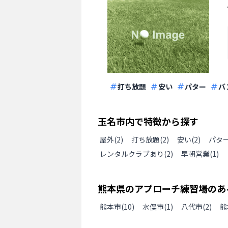
打ち放題
安い
パター
バ
玉名市
内で特徴から探す
屋外
(
2
)
打ち放題
(
2
)
安い
(
2
)
パタ
レンタルクラブあり
(
2
)
早朝営業
(
1
)
熊本県
の
アプローチ練習場のあ
熊本市
(
10
)
水俣市
(
1
)
八代市
(
2
)
熊