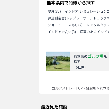
熊本県
内で特徴から探す
屋外
(
35
)
インドア(シミュレーションゴ
弾道測定器(トップレーサー、トラックマ
ショートコースあり
(
2
)
レンタルクラ
インドアで安い
(
3
)
個室のあるインド
ゴルフ場
熊本県
の
を
探す
（
41
件）
ゴルフメドレーTOP
>
練習場
>
熊本
最近見た施設