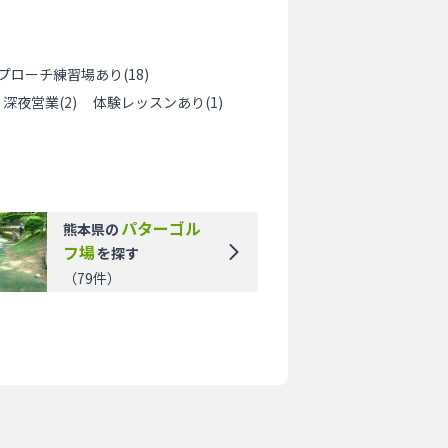
プローチ練習場あり
(
18
)
深夜営業
(
2
)
体験レッスンあり
(
1
)
パターゴル
熊本県
の
フ場
を探す
（
79
件）