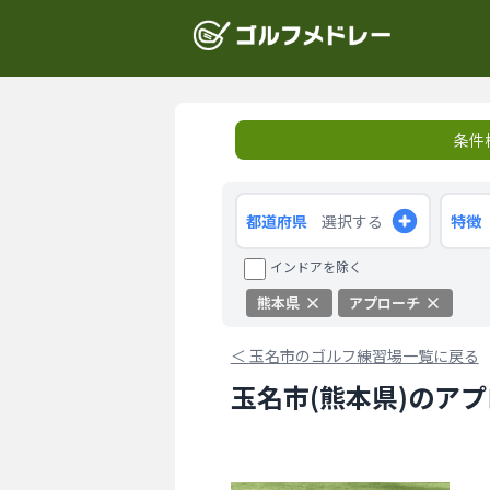
条件
都道府県
選択する
特徴
インドアを除く
熊本県
アプローチ
＜
玉名市のゴルフ練習場一覧に戻る
玉名市(熊本県)のア