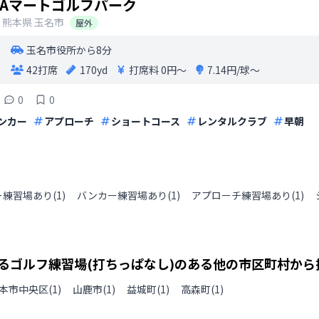
Aマートゴルフパーク
熊本県
玉名市
屋外
玉名市役所から8分
42打席
170yd
打席料
0円〜
7.14円/球〜
0
0
ンカー
アプローチ
ショートコース
レンタルクラブ
早朝
ー練習場あり
(
1
)
バンカー練習場あり
(
1
)
アプローチ練習場あり
(
1
)
るゴルフ練習場(打ちっぱなし)のある
他の
市区町村から
本市中央区
(
1
)
山鹿市
(
1
)
益城町
(
1
)
高森町
(
1
)