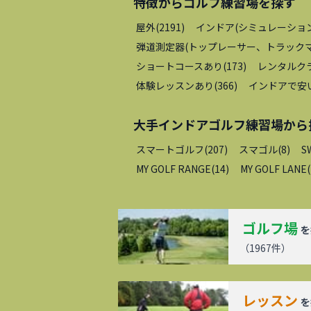
特徴から
ゴルフ練習場
を探す
屋外
(
2191
)
インドア(シミュレーショ
弾道測定器(トップレーサー、トラックマ
ショートコースあり
(
173
)
レンタルク
体験レッスンあり
(
366
)
インドアで安
大手インドアゴルフ練習場
から
スマートゴルフ
(
207
)
スマゴル
(
8
)
S
MY GOLF RANGE
(
14
)
MY GOLF LANE
(
ゴルフ場
を
（
1967
件）
レッスン
を