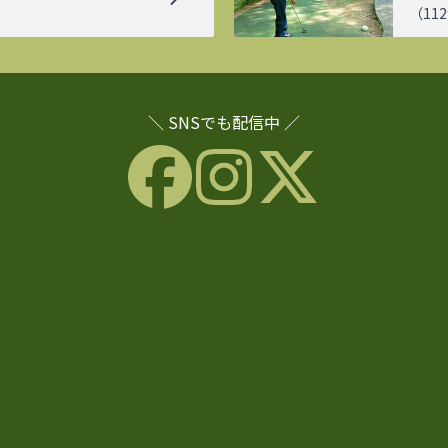
（
112
＼ SNSでも配信中 ／