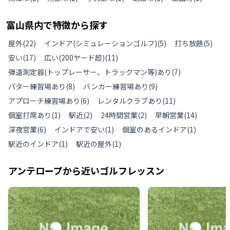
富山県
内で特徴から探す
屋外
(
22
)
インドア(シミュレーションゴルフ)
(
5
)
打ち放題
(
5
)
安い
(
17
)
広い(200ヤード超)
(
11
)
弾道測定器(トップレーサー、トラックマン等)あり
(
7
)
パター練習場あり
(
8
)
バンカー練習場あり
(
9
)
アプローチ練習場あり
(
6
)
レンタルクラブあり
(
11
)
個室打席あり
(
1
)
駅近
(
2
)
24時間営業
(
2
)
早朝営業
(
14
)
深夜営業
(
6
)
インドアで安い
(
1
)
個室のあるインドア
(
1
)
駅近のインドア
(
1
)
駅近の屋外
(
1
)
アンテロープ
から近いゴルフレッスン