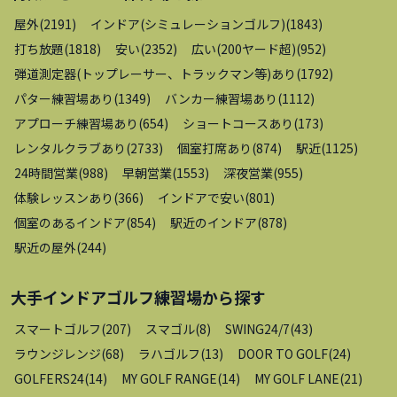
屋外
(
2191
)
インドア(シミュレーションゴルフ)
(
1843
)
打ち放題
(
1818
)
安い
(
2352
)
広い(200ヤード超)
(
952
)
弾道測定器(トップレーサー、トラックマン等)あり
(
1792
)
パター練習場あり
(
1349
)
バンカー練習場あり
(
1112
)
アプローチ練習場あり
(
654
)
ショートコースあり
(
173
)
レンタルクラブあり
(
2733
)
個室打席あり
(
874
)
駅近
(
1125
)
24時間営業
(
988
)
早朝営業
(
1553
)
深夜営業
(
955
)
体験レッスンあり
(
366
)
インドアで安い
(
801
)
個室のあるインドア
(
854
)
駅近のインドア
(
878
)
駅近の屋外
(
244
)
大手インドアゴルフ練習場
から探す
スマートゴルフ
(
207
)
スマゴル
(
8
)
SWING24/7
(
43
)
ラウンジレンジ
(
68
)
ラハゴルフ
(
13
)
DOOR TO GOLF
(
24
)
GOLFERS24
(
14
)
MY GOLF RANGE
(
14
)
MY GOLF LANE
(
21
)