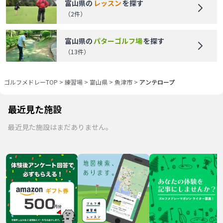
富山県
の
レッスン
を探す
（
2
件）
富山県
の
パターゴルフ場
を探す
（
13
件）
ゴルフメドレーTOP
>
練習場
>
富山県
>
魚津市
>
アンテロープ
最近見た施設
最近見た施設はまだありません。