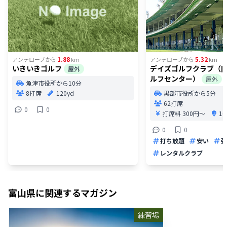
1.88
5.32
アンテロープ
から
km
アンテロープ
から
km
いきいきゴルフ
デイズゴルフクラブ（
屋外
ルフセンター）
屋外
魚津市役所から10分
8打席
120yd
黒部市役所から5分
62打席
0
0
打席料
300円〜
1
0
0
打ち放題
安い
弾
レンタルクラブ
富山県
に関連するマガジン
練習場