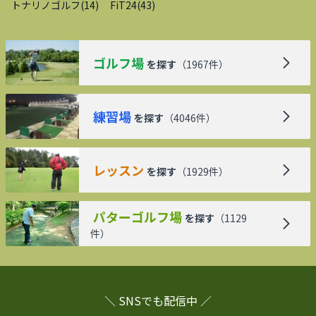
トナリノゴルフ
(
14
)
FiT24
(
43
)
ゴルフ場
を探す
（
1967
件）
練習場
を探す
（
4046
件）
レッスン
を探す
（
1929
件）
パターゴルフ場
を探す
（
1129
件）
＼ SNSでも配信中 ／