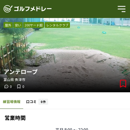
屋外
安い
200ヤード超
レンタルクラブ
アンテロープ
富山県
魚津市
0
0
練習場情報
口コミ
0
件
営業時間
平日
8:00 〜 22:00