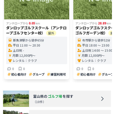
0.05
28.89
アンテロープ
から
km
アンテロープ
から
km
ダンロップゴルフスクール（アンテロ
ダンロップゴルフスク
ープゴルフセンター校）
ゴルフガーデン校）
屋外
屋
新魚津駅から徒歩65分
布市駅から徒歩52分
平日 11:00 〜 20:30
平日 18:00 〜 23:00
土日祝 -
土日祝 14:00 〜 15:00
月額 12,000円〜
月額 12,000円〜
レンタル：
クラブ
レンタル：
クラブ
0
0
0
0
初心者向け
グループ
練習利用可
初心者向け
グループ
富山県
の
ゴルフ場
を探す
（
10
件）