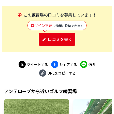
この
練習場
の口コミを募集しています！
ログイン不要
で簡単に投稿できます
口コミを書く
ツイートする
シェアする
送る
URLをコピーする
アンテロープ
から近いゴルフ練習場