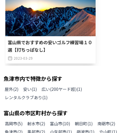
富山県でおすすめの安いゴルフ練習場１０
選【打ちっぱなし】
2023-03-29
魚津市
内で特徴から探す
屋外
(
2
)
安い
(
1
)
広い(200ヤード超)
(
1
)
レンタルクラブあり
(
1
)
富山県
の
市区町村から探す
高岡市
(
5
)
射水市
(
2
)
富山市
(
10
)
朝日町
(
1
)
南砺市
(
2
)
魚津市
(
2
)
黒部市
(
2
)
小矢部市
(
1
)
砺波市
(
1
)
立山町
(
1
)