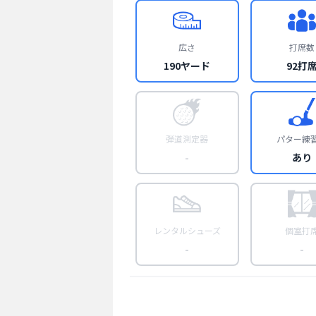
広さ
打席数
190ヤード
92打
弾道測定器
パター練
-
あり
レンタルシューズ
個室打
-
-