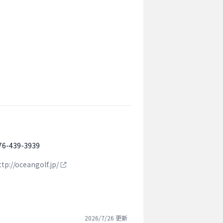
76-439-3939
ttp://oceangolf.jp/
2026/7/26
更新