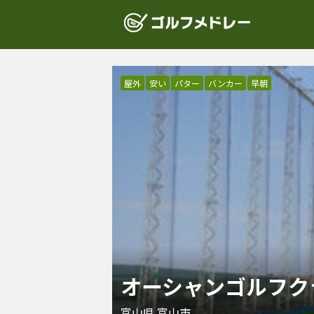
屋外
安い
パター
バンカー
早朝
オーシャンゴルフク
富山県
富山市