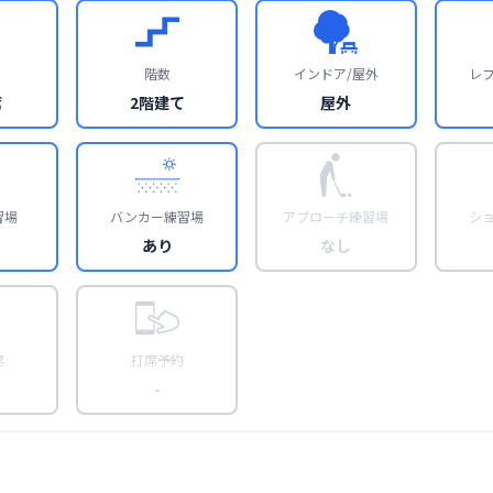
階数
インドア/屋外
レ
席
2階建て
屋外
習場
バンカー練習場
アプローチ練習場
シ
あり
なし
席
打席予約
-