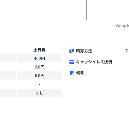
Goog
土日祝
精算方法
チ
400円
キャッシュレス決済
-
6.0円
備考
-
6.0円
-
なし
-