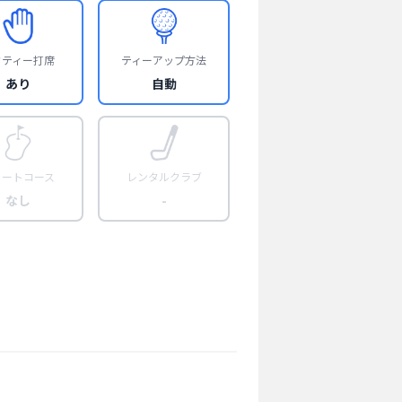
フティー打席
ティーアップ方法
あり
自動
ョートコース
レンタルクラブ
なし
-