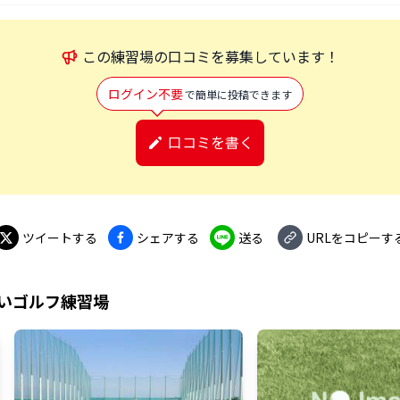
この
練習場
の口コミを募集しています！
ログイン不要
で簡単に投稿できます
口コミを書く
ツイートする
シェアする
送る
URLをコピーす
いゴルフ練習場