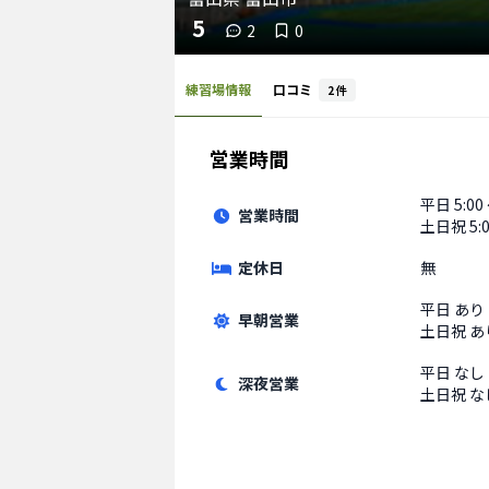
5
2
0
練習場情報
口コミ
2
件
営業時間
平日
5:00
営業時間
土日祝
5:
定休日
無
平日
あり
早朝営業
土日祝
あ
平日
なし
深夜営業
土日祝
な