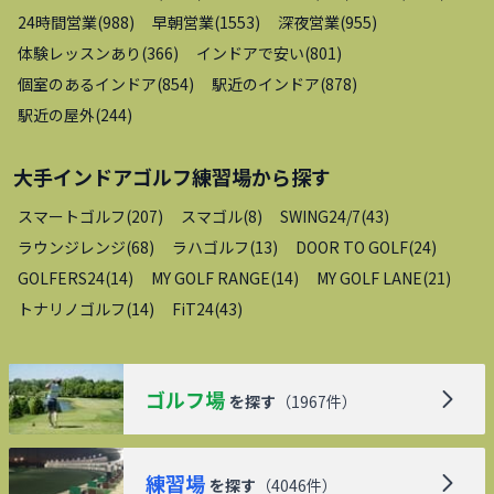
24時間営業
(
988
)
早朝営業
(
1553
)
深夜営業
(
955
)
体験レッスンあり
(
366
)
インドアで安い
(
801
)
個室のあるインドア
(
854
)
駅近のインドア
(
878
)
駅近の屋外
(
244
)
大手インドアゴルフ練習場
から探す
スマートゴルフ
(
207
)
スマゴル
(
8
)
SWING24/7
(
43
)
ラウンジレンジ
(
68
)
ラハゴルフ
(
13
)
DOOR TO GOLF
(
24
)
GOLFERS24
(
14
)
MY GOLF RANGE
(
14
)
MY GOLF LANE
(
21
)
トナリノゴルフ
(
14
)
FiT24
(
43
)
ゴルフ場
を探す
（
1967
件）
練習場
を探す
（
4046
件）