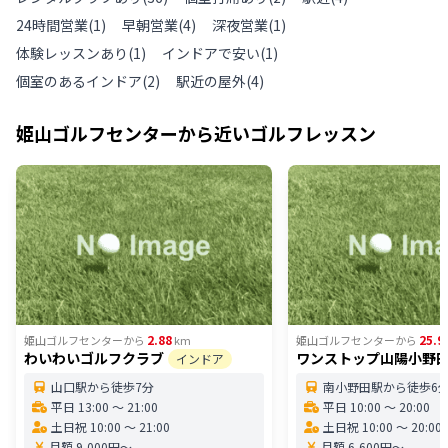
24時間営業
(
1
)
早朝営業
(
4
)
深夜営業
(
1
)
体験レッスンあり
(
1
)
インドアで安い
(
1
)
個室のあるインドア
(
2
)
駅近の屋外
(
4
)
姫山ゴルフセンター
から近いゴルフレッスン
2.88
25.9
姫山ゴルフセンター
から
km
姫山ゴルフセンター
から
わいわいゴルフクラブ
ワンストップ山陽小野
インドア
山口駅から徒歩7分
南小野田駅から徒歩6
平日 13:00 〜 21:00
平日 10:00 〜 20:00
土日祝 10:00 〜 21:00
土日祝 10:00 〜 20:00
月額 9,000円〜
月額 6,600円〜