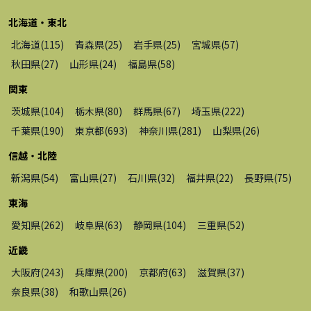
北海道・東北
北海道
(
115
)
青森県
(
25
)
岩手県
(
25
)
宮城県
(
57
)
秋田県
(
27
)
山形県
(
24
)
福島県
(
58
)
関東
茨城県
(
104
)
栃木県
(
80
)
群馬県
(
67
)
埼玉県
(
222
)
千葉県
(
190
)
東京都
(
693
)
神奈川県
(
281
)
山梨県
(
26
)
信越・北陸
新潟県
(
54
)
富山県
(
27
)
石川県
(
32
)
福井県
(
22
)
長野県
(
75
)
東海
愛知県
(
262
)
岐阜県
(
63
)
静岡県
(
104
)
三重県
(
52
)
近畿
大阪府
(
243
)
兵庫県
(
200
)
京都府
(
63
)
滋賀県
(
37
)
奈良県
(
38
)
和歌山県
(
26
)