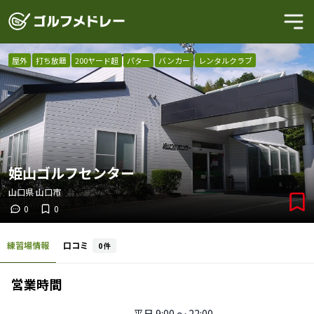
屋外
打ち放題
200ヤード超
パター
バンカー
レンタルクラブ
姫山ゴルフセンター
山口県
山口市
0
0
練習場情報
口コミ
0
件
営業時間
平日
9:00 〜 22:00