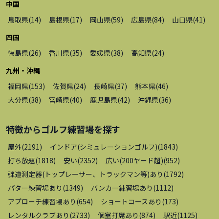
中国
鳥取県
(
14
)
島根県
(
17
)
岡山県
(
59
)
広島県
(
84
)
山口県
(
41
)
四国
徳島県
(
26
)
香川県
(
35
)
愛媛県
(
38
)
高知県
(
24
)
九州・沖縄
福岡県
(
153
)
佐賀県
(
24
)
長崎県
(
37
)
熊本県
(
46
)
大分県
(
38
)
宮崎県
(
40
)
鹿児島県
(
42
)
沖縄県
(
36
)
特徴から
ゴルフ練習場
を探す
屋外
(
2191
)
インドア(シミュレーションゴルフ)
(
1843
)
打ち放題
(
1818
)
安い
(
2352
)
広い(200ヤード超)
(
952
)
弾道測定器(トップレーサー、トラックマン等)あり
(
1792
)
パター練習場あり
(
1349
)
バンカー練習場あり
(
1112
)
アプローチ練習場あり
(
654
)
ショートコースあり
(
173
)
レンタルクラブあり
(
2733
)
個室打席あり
(
874
)
駅近
(
1125
)