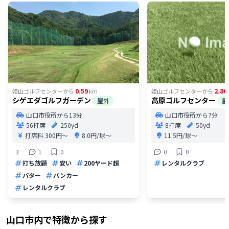
0.59
2.86
姫山ゴルフセンター
から
km
姫山ゴルフセンター
から
シゲエダゴルフガーデン
高原ゴルフセンター
屋外
屋
山口市役所から13分
山口市役所から7分
56打席
250yd
8打席
50yd
打席料
300円〜
8.0円/球〜
11.5円/球〜
3
1
0
0
0
打ち放題
安い
200ヤード超
レンタルクラブ
パター
バンカー
レンタルクラブ
山口市
内で特徴から探す