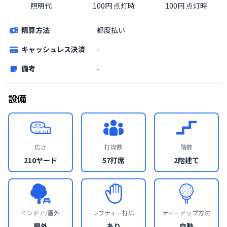
照明代
100円 点灯時
100円 点灯時
精算方法
都度払い
キャッシュレス決済
-
備考
-
設備
広さ
打席数
階数
210ヤード
57打席
2階建て
インドア/屋外
レフティー打席
ティーアップ方法
屋外
あり
自動