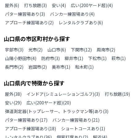
屋外
(
6
)
打ち放題
(
3
)
安い
(
4
)
広い(200ヤード超)
(
4
)
パター練習場あり
(
3
)
バンカー練習場あり
(
4
)
アプローチ練習場あり
(
2
)
レンタルクラブあり
(
6
)
山口県
の
市区町村から探す
宇部市
(
3
)
光市
(
2
)
山口市
(
6
)
下関市
(
12
)
周南市
(
2
)
山陽小野田市
(
4
)
防府市
(
3
)
柳井市
(
1
)
下松市
(
1
)
萩市
(
1
)
長門市
(
2
)
岩国市
(
2
)
美祢市
(
1
)
和木町
(
1
)
山口県
内で特徴から探す
屋外
(
38
)
インドア(シミュレーションゴルフ)
(
3
)
打ち放題
(
19
)
安い
(
29
)
広い(200ヤード超)
(
20
)
弾道測定器(トップレーサー、トラックマン等)あり
(
3
)
パター練習場あり
(
17
)
バンカー練習場あり
(
21
)
アプローチ練習場あり
(
18
)
ショートコースあり
(
1
)
レンタルクラブあり
(
36
)
個室打席あり
(
2
)
駅近
(
4
)