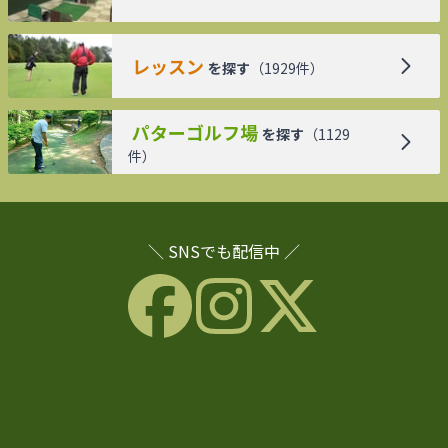
レッスン
を探す
（
1929
件）
パターゴルフ場
を探す
（
1129
件）
＼ SNSでも配信中 ／