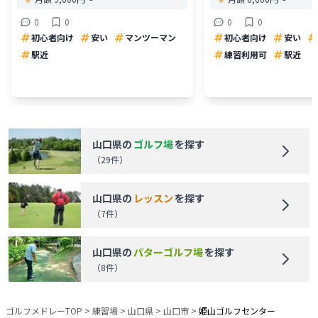
0
0
0
0
初心者向け
安い
マンツーマン
初心者向け
安い
駅近
練習利用可
駅近
山口県
の
ゴルフ場
を探す
（
29
件）
山口県
の
レッスン
を探す
（
7
件）
山口県
の
パターゴルフ場
を探す
（
8
件）
ゴルフメドレーTOP
>
練習場
>
山口県
>
山口市
>
姫山ゴルフセンター