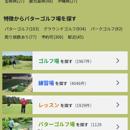
宮崎県
(
27
)
鹿児島県
(
48
)
沖縄県
(
27
)
特徴から
パターゴルフ場
を探す
パターゴルフ
(
103
)
グラウンドゴルフ
(
934
)
パークゴルフ
(
92
)
周り放題あり
(
77
)
予約可
(
306
)
駅近
(
45
)
ゴルフ場
を探す
（
1967
件）
練習場
を探す
（
4046
件）
レッスン
を探す
（
1929
件）
パターゴルフ場
を探す
（
1129