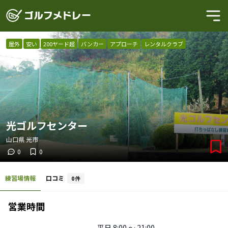
屋外
安い
200ヤード超
バンカー
アプローチ
レンタルクラブ
光ゴルフセンター
山口県
光市
0
0
練習場情報
口コミ
0
件
営業時間
平日
8:00 〜 21:00