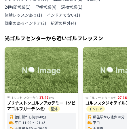
24時間営業
(
1
)
早朝営業
(
4
)
深夜営業
(
1
)
体験レッスンあり
(
1
)
インドアで安い
(
1
)
個室のあるインドア
(
2
)
駅近の屋外
(
4
)
光ゴルフセンター
から近いゴルフレッスン
17.97
27.16
光ゴルフセンター
から
km
光ゴルフセンター
から
ブリヂストンゴルフアカデミー（ソピ
ゴルフスタジオテイル
アゴルフガーデン校）
屋外
インドア
徳山駅から徒歩48分
藤生駅から徒歩30分
平日 11:00 〜 21:45
平日 -
土日祝 9:30 〜 20:15
土日祝 -