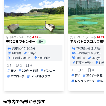
4.85
10.73
光ゴルフセンター
から
km
光ゴルフセンター
から
守和ゴルフセンター
アルバトロスゴルフ練
屋外
光市役所から12分
下松駅から徒歩3分
61打席
300yd
下松市役所から3分
打席料
200円〜
5.0円/球〜
60打席
300yd
打席料
0円〜
9.9
2.5
2
0
3
1
0
安い
200ヤード超
バンカー
安い
200ヤード超
アプローチ
レンタルクラブ
レンタルクラブ
駅近
光市
内で特徴から探す