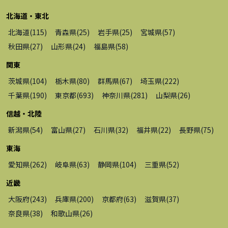
北海道・東北
北海道
(
115
)
青森県
(
25
)
岩手県
(
25
)
宮城県
(
57
)
秋田県
(
27
)
山形県
(
24
)
福島県
(
58
)
関東
茨城県
(
104
)
栃木県
(
80
)
群馬県
(
67
)
埼玉県
(
222
)
千葉県
(
190
)
東京都
(
693
)
神奈川県
(
281
)
山梨県
(
26
)
信越・北陸
新潟県
(
54
)
富山県
(
27
)
石川県
(
32
)
福井県
(
22
)
長野県
(
75
)
東海
愛知県
(
262
)
岐阜県
(
63
)
静岡県
(
104
)
三重県
(
52
)
近畿
大阪府
(
243
)
兵庫県
(
200
)
京都府
(
63
)
滋賀県
(
37
)
奈良県
(
38
)
和歌山県
(
26
)