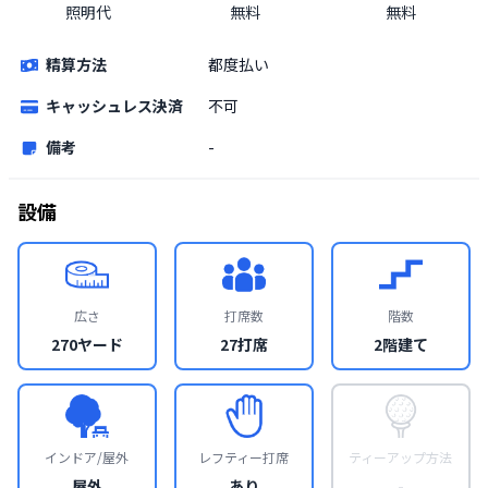
照明代
無料
無料
精算方法
都度払い
キャッシュレス決済
不可
備考
-
設備
広さ
打席数
階数
270ヤード
27打席
2階建て
インドア/屋外
レフティー打席
ティーアップ方法
屋外
あり
-