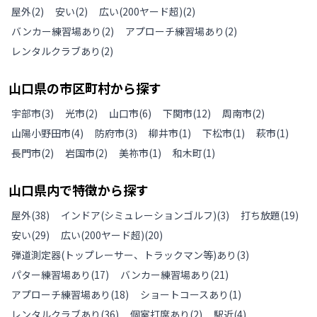
屋外
(
2
)
安い
(
2
)
広い(200ヤード超)
(
2
)
バンカー練習場あり
(
2
)
アプローチ練習場あり
(
2
)
レンタルクラブあり
(
2
)
山口県
の
市区町村から探す
宇部市
(
3
)
光市
(
2
)
山口市
(
6
)
下関市
(
12
)
周南市
(
2
)
山陽小野田市
(
4
)
防府市
(
3
)
柳井市
(
1
)
下松市
(
1
)
萩市
(
1
)
長門市
(
2
)
岩国市
(
2
)
美祢市
(
1
)
和木町
(
1
)
山口県
内で特徴から探す
屋外
(
38
)
インドア(シミュレーションゴルフ)
(
3
)
打ち放題
(
19
)
安い
(
29
)
広い(200ヤード超)
(
20
)
弾道測定器(トップレーサー、トラックマン等)あり
(
3
)
パター練習場あり
(
17
)
バンカー練習場あり
(
21
)
アプローチ練習場あり
(
18
)
ショートコースあり
(
1
)
レンタルクラブあり
(
36
)
個室打席あり
(
2
)
駅近
(
4
)