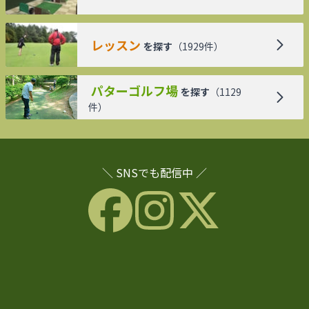
レッスン
を探す
（
1929
件）
パターゴルフ場
を探す
（
1129
件）
＼ SNSでも配信中 ／