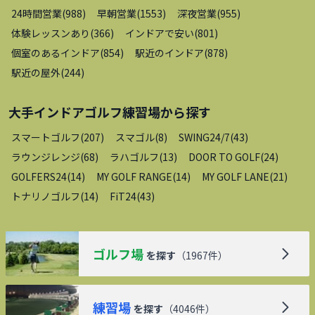
24時間営業
(
988
)
早朝営業
(
1553
)
深夜営業
(
955
)
体験レッスンあり
(
366
)
インドアで安い
(
801
)
個室のあるインドア
(
854
)
駅近のインドア
(
878
)
駅近の屋外
(
244
)
大手インドアゴルフ練習場
から探す
スマートゴルフ
(
207
)
スマゴル
(
8
)
SWING24/7
(
43
)
ラウンジレンジ
(
68
)
ラハゴルフ
(
13
)
DOOR TO GOLF
(
24
)
GOLFERS24
(
14
)
MY GOLF RANGE
(
14
)
MY GOLF LANE
(
21
)
トナリノゴルフ
(
14
)
FiT24
(
43
)
ゴルフ場
を探す
（
1967
件）
練習場
を探す
（
4046
件）