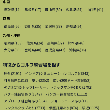
中国
鳥取県
(
14
)
島根県
(
17
)
岡山県
(
59
)
広島県
(
84
)
山口県
(
41
)
四国
徳島県
(
26
)
香川県
(
35
)
愛媛県
(
38
)
高知県
(
24
)
九州・沖縄
福岡県
(
153
)
佐賀県
(
24
)
長崎県
(
37
)
熊本県
(
46
)
大分県
(
38
)
宮崎県
(
40
)
鹿児島県
(
42
)
沖縄県
(
36
)
特徴から
ゴルフ練習場
を探す
屋外
(
2191
)
インドア(シミュレーションゴルフ)
(
1843
)
打ち放題
(
1818
)
安い
(
2352
)
広い(200ヤード超)
(
952
)
弾道測定器(トップレーサー、トラックマン等)あり
(
1792
)
パター練習場あり
(
1349
)
バンカー練習場あり
(
1112
)
アプローチ練習場あり
(
654
)
ショートコースあり
(
173
)
レンタルクラブあり
(
2733
)
個室打席あり
(
874
)
駅近
(
1125
)