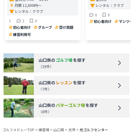
月額 12,800円〜
レンタル：
クラブ
レンタル：
クラブ
0
0
1
2
0
初心者向け
マンツー
初心者向け
グループ
受け放題
練習利用可
山口県
の
ゴルフ場
を探す
（
29
件）
山口県
の
レッスン
を探す
（
7
件）
山口県
の
パターゴルフ場
を探す
（
8
件）
ゴルフメドレーTOP
>
練習場
>
山口県
>
光市
>
光ゴルフセンター