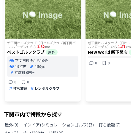
新下関ヒルズクラブ（旧ヒルズクラブ新下関ゴ
新下関ヒルズクラブ（旧ヒル
1.62
1.87
ルフガーデン）
から
km
ルフガーデン）
から
km
ベストゴルフクラブ
New World 新下関店
屋外
下関市役所から10分
0
0
19打席
150yd
打席料
0円〜
0
0
打ち放題
レンタルクラブ
下関市
内で特徴から探す
屋外
(
9
)
インドア(シミュレーションゴルフ)
(
3
)
打ち放題
(
7
)