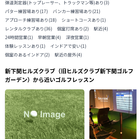
弾道測定器(トップレーサー、トラックマン等)あり
(
3
)
パター練習場あり
(
17
)
バンカー練習場あり
(
21
)
アプローチ練習場あり
(
18
)
ショートコースあり
(
1
)
レンタルクラブあり
(
36
)
個室打席あり
(
2
)
駅近
(
4
)
24時間営業
(
1
)
早朝営業
(
4
)
深夜営業
(
1
)
体験レッスンあり
(
1
)
インドアで安い
(
1
)
個室のあるインドア
(
2
)
駅近の屋外
(
4
)
新下関ヒルズクラブ（旧ヒルズクラブ新下関ゴルフ
ガーデン）
から近いゴルフレッスン