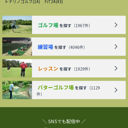
トナリノゴルフ
(
14
)
FiT24
(
43
)
ゴルフ場
を探す
（
1967
件）
練習場
を探す
（
4046
件）
レッスン
を探す
（
1929
件）
パターゴルフ場
を探す
（
1129
件）
＼ SNSでも配信中 ／