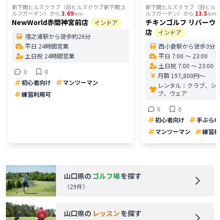
新下関ヒルズクラブ（旧ヒルズクラブ新下関ゴ
新下関ヒルズクラブ（旧ヒル
3.69
13.5
ルフガーデン）
から
km
ルフガーデン）
から
km
NewWorld赤間神宮前店
チキンゴルフ リバーウ
インドア
店
インドア
壇之浦駅から徒歩約26分
平日 24時間営業
西小倉駅から徒歩3分
土日祝 24時間営業
平日 7:00 〜 23:00
土日祝 7:00 〜 23:00
0
0
月額 197,800円〜
初心者向け
マンツーマン
レンタル：
クラブ、シ
ブ、ウェア
練習利用可
0
0
初心者向け
手ぶらO
マンツーマン
練習利
山口県
の
ゴルフ場
を探す
（
29
件）
山口県
の
レッスン
を探す