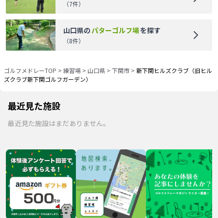
（
7
件）
山口県
の
パターゴルフ場
を探す
（
8
件）
ゴルフメドレーTOP
>
練習場
>
山口県
>
下関市
>
新下関ヒルズクラブ（旧ヒル
ズクラブ新下関ゴルフガーデン）
最近見た施設
最近見た施設はまだありません。