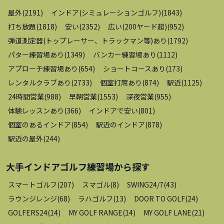
屋外
(
2191
)
インドア(シミュレーションゴルフ)
(
1843
)
打ち放題
(
1818
)
安い
(
2352
)
広い(200ヤード超)
(
952
)
弾道測定器(トップレーサー、トラックマン等)あり
(
1792
)
パター練習場あり
(
1349
)
バンカー練習場あり
(
1112
)
アプローチ練習場あり
(
654
)
ショートコースあり
(
173
)
レンタルクラブあり
(
2733
)
個室打席あり
(
874
)
駅近
(
1125
)
24時間営業
(
988
)
早朝営業
(
1553
)
深夜営業
(
955
)
体験レッスンあり
(
366
)
インドアで安い
(
801
)
個室のあるインドア
(
854
)
駅近のインドア
(
878
)
駅近の屋外
(
244
)
大手インドアゴルフ練習場
から探す
スマートゴルフ
(
207
)
スマゴル
(
8
)
SWING24/7
(
43
)
ラウンジレンジ
(
68
)
ラハゴルフ
(
13
)
DOOR TO GOLF
(
24
)
GOLFERS24
(
14
)
MY GOLF RANGE
(
14
)
MY GOLF LANE
(
21
)