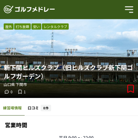
屋外
打ち放題
安い
レンタルクラブ
新下関ヒルズクラブ（旧ヒルズクラブ新下関ゴ
ルフガーデン）
山口県
下関市
0
1
練習場情報
口コミ
0
件
営業時間
平日
9:00 〜 22:00