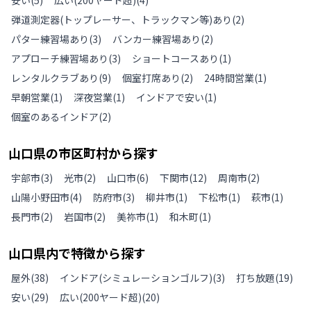
安い
(
5
)
広い(200ヤード超)
(
4
)
弾道測定器(トップレーサー、トラックマン等)あり
(
2
)
パター練習場あり
(
3
)
バンカー練習場あり
(
2
)
アプローチ練習場あり
(
3
)
ショートコースあり
(
1
)
レンタルクラブあり
(
9
)
個室打席あり
(
2
)
24時間営業
(
1
)
早朝営業
(
1
)
深夜営業
(
1
)
インドアで安い
(
1
)
個室のあるインドア
(
2
)
山口県
の
市区町村から探す
宇部市
(
3
)
光市
(
2
)
山口市
(
6
)
下関市
(
12
)
周南市
(
2
)
山陽小野田市
(
4
)
防府市
(
3
)
柳井市
(
1
)
下松市
(
1
)
萩市
(
1
)
長門市
(
2
)
岩国市
(
2
)
美祢市
(
1
)
和木町
(
1
)
山口県
内で特徴から探す
屋外
(
38
)
インドア(シミュレーションゴルフ)
(
3
)
打ち放題
(
19
)
安い
(
29
)
広い(200ヤード超)
(
20
)