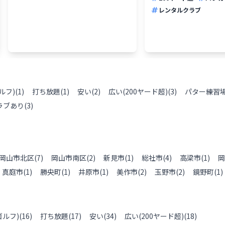
レンタルクラブ
ルフ)
(
1
)
打ち放題
(
1
)
安い
(
2
)
広い(200ヤード超)
(
3
)
パター練習
ラブあり
(
3
)
岡山市北区
(
7
)
岡山市南区
(
2
)
新見市
(
1
)
総社市
(
4
)
高梁市
(
1
)
岡
真庭市
(
1
)
勝央町
(
1
)
井原市
(
1
)
美作市
(
2
)
玉野市
(
2
)
鏡野町
(
1
)
ルフ)
(
16
)
打ち放題
(
17
)
安い
(
34
)
広い(200ヤード超)
(
18
)