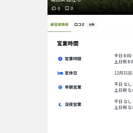
0
0
練習場情報
口コミ
0
件
営業時間
平日
8:00
営業時間
土日祝
8:
定休日
12月31
平日
なし
早朝営業
土日祝
な
平日
なし
深夜営業
土日祝
な