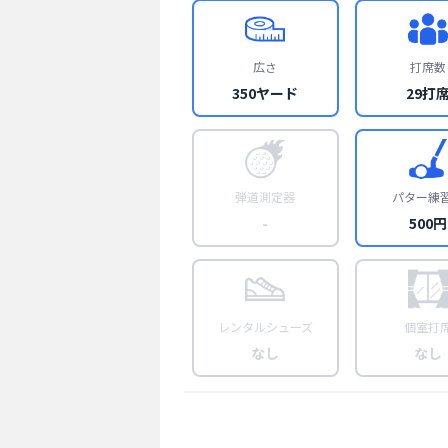
広さ
打席数
350ヤード
29打
弾道測定器
パター練
-
500円
レンタルシューズ
個室打
なし
なし