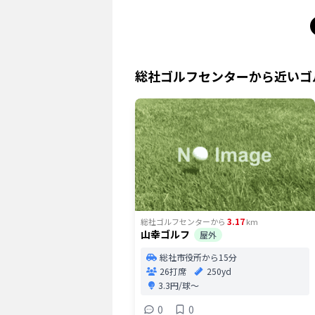
総社ゴルフセンター
から近いゴ
3.17
総社ゴルフセンター
から
km
山幸ゴルフ
屋外
総社市役所から15分
26打席
250yd
3.3円/球〜
0
0