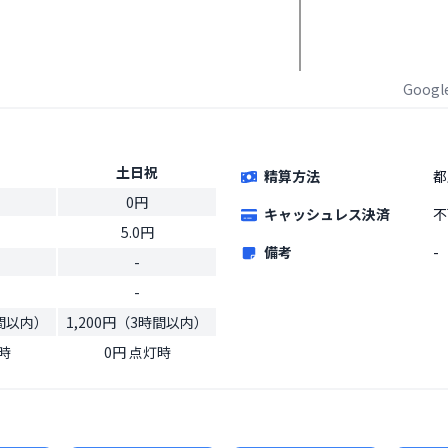
Goog
土日祝
精算方法
都
0円
キャッシュレス決済
不
5.0円
備考
-
-
-
時間以内）
1,200円（3時間以内）
時
0円 点灯時