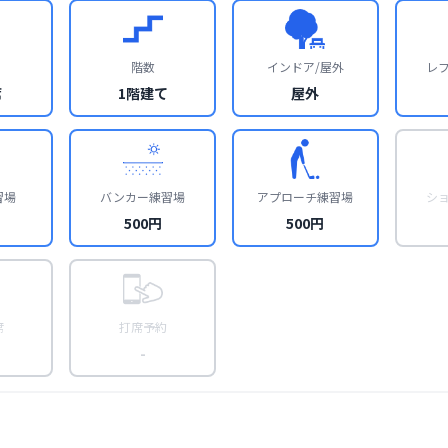
階数
インドア/屋外
レ
席
1階建て
屋外
習場
バンカー練習場
アプローチ練習場
シ
500円
500円
席
打席予約
-