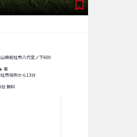
岡山県総社市八代宮ノ下600
車
総社市役所から13分
0台 無料