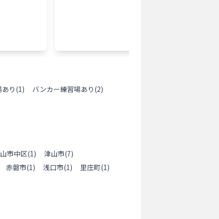
安い
アプロ
個室打
場あり
(
1
)
バンカー練習場あり
(
2
)
山市中区
(
1
)
津山市
(
7
)
赤磐市
(
1
)
浅口市
(
1
)
里庄町
(
1
)