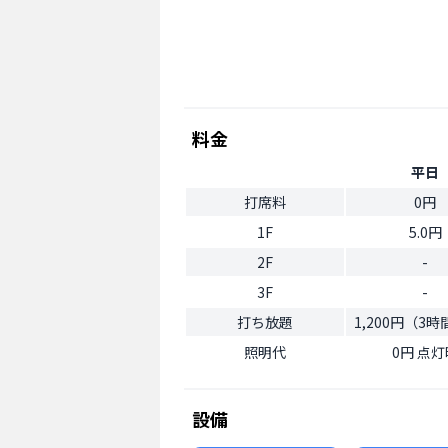
料金
平日
打席料
0円
1F
5.0円
2F
-
3F
-
打ち放題
1,200円（3
照明代
0円 点灯
設備