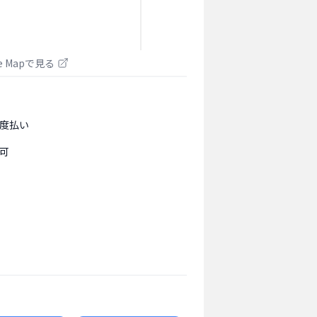
le Mapで見る
度払い
可