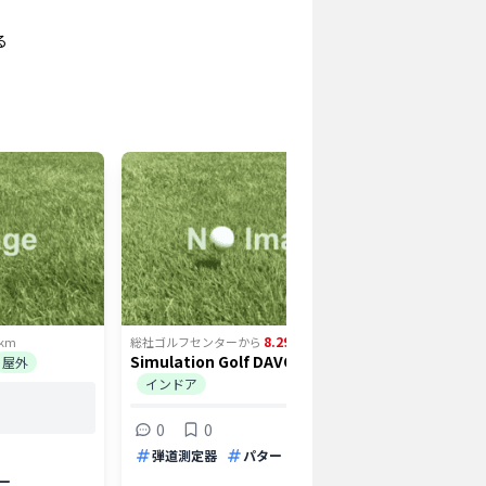
る
8.29
km
総社ゴルフセンター
から
km
総社ゴルフ
Simulation Golf DAVODAVO
MY GO
屋外
インドア
倉敷
倉敷
0
0
3打
弾道測定器
パター
アプローチ
0
ー