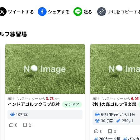
ツイートする
シェアする
送る
URLをコピーす
ルフ練習場
3.73
6.05
総社ゴルフセンター
から
km
総社ゴルフセンター
から
インドアゴルフクラブ総社
砂川の森ゴルフ倶楽部
インドア
10打席
総社市役所から11分
30打席
250yd
0
0
0
0
200ヤード超
バンカ