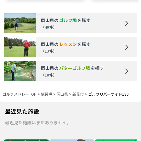
岡山県
の
ゴルフ場
を探す
（
40
件）
岡山県
の
レッスン
を探す
（
13
件）
岡山県
の
パターゴルフ場
を探す
（
18
件）
ゴルフメドレーTOP
>
練習場
>
岡山県
>
新見市
>
ゴルフリバーサイド180
最近見た施設
最近見た施設はまだありません。