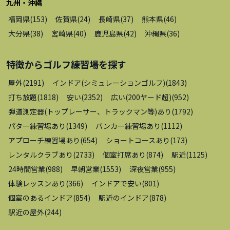
九州・沖縄
福岡県
(
153
)
佐賀県
(
24
)
長崎県
(
37
)
熊本県
(
46
)
大分県
(
38
)
宮崎県
(
40
)
鹿児島県
(
42
)
沖縄県
(
36
)
特徴から
ゴルフ練習場
を探す
屋外
(
2191
)
インドア(シミュレーションゴルフ)
(
1843
)
打ち放題
(
1818
)
安い
(
2352
)
広い(200ヤード超)
(
952
)
弾道測定器(トップレーサー、トラックマン等)あり
(
1792
)
パター練習場あり
(
1349
)
バンカー練習場あり
(
1112
)
アプローチ練習場あり
(
654
)
ショートコースあり
(
173
)
レンタルクラブあり
(
2733
)
個室打席あり
(
874
)
駅近
(
1125
)
24時間営業
(
988
)
早朝営業
(
1553
)
深夜営業
(
955
)
体験レッスンあり
(
366
)
インドアで安い
(
801
)
個室のあるインドア
(
854
)
駅近のインドア
(
878
)
駅近の屋外
(
244
)