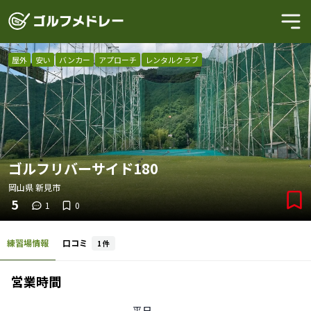
屋外
安い
バンカー
アプローチ
レンタルクラブ
ゴルフリバーサイド180
岡山県
新見市
5
1
0
練習場情報
口コミ
1
件
営業時間
平日
-