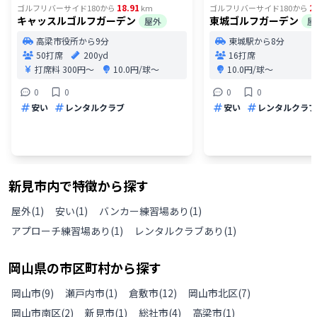
18.91
2
ゴルフリバーサイド180
から
km
ゴルフリバーサイド180
から
キャッスルゴルフガーデン
東城ゴルフガーデン
屋外
屋
高梁市役所から9分
東城駅から8分
50打席
200yd
16打席
打席料
300円〜
10.0円/球〜
10.0円/球〜
0
0
0
0
安い
レンタルクラブ
安い
レンタルクラブ
新見市
内で特徴から探す
屋外
(
1
)
安い
(
1
)
バンカー練習場あり
(
1
)
アプローチ練習場あり
(
1
)
レンタルクラブあり
(
1
)
岡山県
の
市区町村から探す
岡山市
(
9
)
瀬戸内市
(
1
)
倉敷市
(
12
)
岡山市北区
(
7
)
岡山市南区
(
2
)
新見市
(
1
)
総社市
(
4
)
高梁市
(
1
)