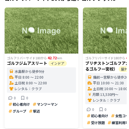
42.72
4
ゴルフリバーサイド180
から
km
ゴルフリバーサイド180
から
ゴルフジムアスリート
ブリヂストンゴルフア
インドア
るゴルフ一宮校）
屋外
水島駅から徒歩9分
平日 8:00 〜 22:00
備前一宮駅から徒歩20
土日祝 8:00 〜 22:00
平日 10:00 〜 21:30
レンタル：
クラブ
土日祝 10:00 〜 18:00
月額 13,530円〜
0
0
レンタル：
クラブ
初心者向け
マンツーマン
0
0
グループ
駅近
初心者向け
女性コー
受け放題
練習利用可