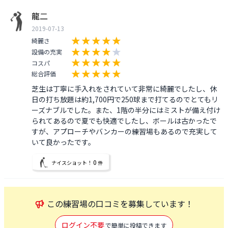
龍二
2019-07-13
綺麗さ
設備の充実
コスパ
総合評価
芝生は丁寧に手入れをされていて非常に綺麗でしたし、休
日の打ち放題は約1,700円で250球まで打てるのでとてもリ
ーズナブルでした。また、1階の半分にはミストが備え付け
られてあるので夏でも快適でしたし、ボールは古かったで
すが、アプローチやバンカーの練習場もあるので充実して
いて良かったです。
0
ナイスショット！
件
この
練習場
の口コミを募集しています！
ログイン不要
で簡単に投稿できます