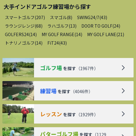
大手インドアゴルフ練習場
から探す
スマートゴルフ
(
207
)
スマゴル
(
8
)
SWING24/7
(
43
)
ラウンジレンジ
(
68
)
ラハゴルフ
(
13
)
DOOR TO GOLF
(
24
)
GOLFERS24
(
14
)
MY GOLF RANGE
(
14
)
MY GOLF LANE
(
21
)
トナリノゴルフ
(
14
)
FiT24
(
43
)
ゴルフ場
を探す
（
1967
件）
練習場
を探す
（
4046
件）
レッスン
を探す
（
1929
件）
パターゴルフ場
を探す
（
1129