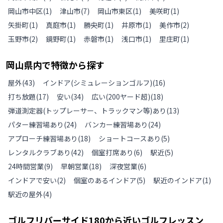
岡山市中区
(
1
)
津山市
(
7
)
岡山市東区
(
1
)
美咲町
(
1
)
矢掛町
(
1
)
真庭市
(
1
)
勝央町
(
1
)
井原市
(
1
)
美作市
(
2
)
玉野市
(
2
)
鏡野町
(
1
)
赤磐市
(
1
)
浅口市
(
1
)
里庄町
(
1
)
岡山県
内で特徴から探す
屋外
(
43
)
インドア(シミュレーションゴルフ)
(
16
)
打ち放題
(
17
)
安い
(
34
)
広い(200ヤード超)
(
18
)
弾道測定器(トップレーサー、トラックマン等)あり
(
13
)
パター練習場あり
(
24
)
バンカー練習場あり
(
24
)
アプローチ練習場あり
(
18
)
ショートコースあり
(
5
)
レンタルクラブあり
(
42
)
個室打席あり
(
6
)
駅近
(
5
)
24時間営業
(
9
)
早朝営業
(
18
)
深夜営業
(
6
)
インドアで安い
(
2
)
個室のあるインドア
(
5
)
駅近のインドア
(
1
)
駅近の屋外
(
4
)
ゴルフリバーサイド180
から近いゴルフレッスン