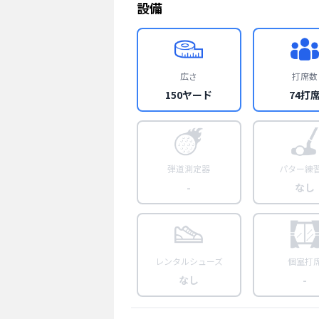
設備
広さ
打席数
150ヤード
74打
弾道測定器
パター練
-
なし
レンタルシューズ
個室打
なし
-