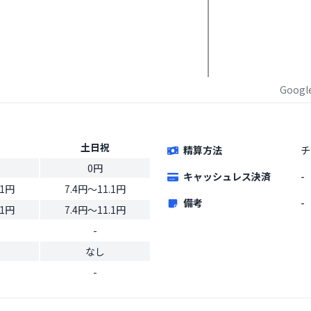
Goog
土日祝
精算方法
チ
0円
キャッシュレス決済
-
.1円
7.4円〜11.1円
備考
-
.1円
7.4円〜11.1円
-
なし
-