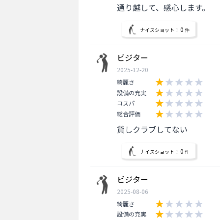
通り越して、感心します。
0
ナイスショット！
件
ビジター
2025-12-20
綺麗さ
設備の充実
コスパ
総合評価
貸しクラブしてない
0
ナイスショット！
件
ビジター
2025-08-06
綺麗さ
設備の充実