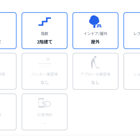
階数
インドア/屋外
レ
席
2階建て
屋外
習場
バンカー練習場
アプローチ練習場
シ
なし
なし
席
打席予約
-