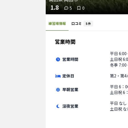
1.8
5
0
練習場情報
口コミ
5
件
営業時間
平日
6:00
営業時間
土日祝
6:
冬季 7:00 
定休日
第2・第4
平日
6：0
早朝営業
土日祝
6
平日
なし
深夜営業
土日祝
な