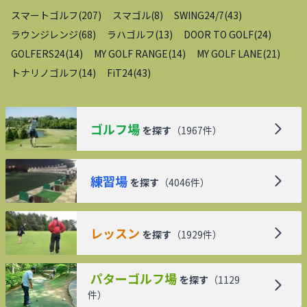
スマートゴルフ
(
207
)
スマゴル
(
8
)
SWING24/7
(
43
)
ラウンジレンジ
(
68
)
ラハゴルフ
(
13
)
DOOR TO GOLF
(
24
)
GOLFERS24
(
14
)
MY GOLF RANGE
(
14
)
MY GOLF LANE
(
21
)
トナリノゴルフ
(
14
)
FiT24
(
43
)
ゴルフ場
を探す
（
1967
件）
練習場
を探す
（
4046
件）
レッスン
を探す
（
1929
件）
パターゴルフ場
を探す
（
1129
件）