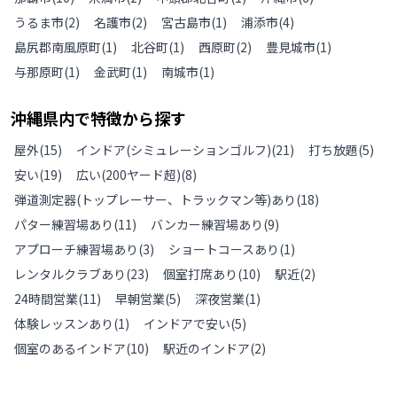
うるま市
(
2
)
名護市
(
2
)
宮古島市
(
1
)
浦添市
(
4
)
島尻郡南風原町
(
1
)
北谷町
(
1
)
西原町
(
2
)
豊見城市
(
1
)
与那原町
(
1
)
金武町
(
1
)
南城市
(
1
)
沖縄県
内で特徴から探す
屋外
(
15
)
インドア(シミュレーションゴルフ)
(
21
)
打ち放題
(
5
)
安い
(
19
)
広い(200ヤード超)
(
8
)
弾道測定器(トップレーサー、トラックマン等)あり
(
18
)
パター練習場あり
(
11
)
バンカー練習場あり
(
9
)
アプローチ練習場あり
(
3
)
ショートコースあり
(
1
)
レンタルクラブあり
(
23
)
個室打席あり
(
10
)
駅近
(
2
)
24時間営業
(
11
)
早朝営業
(
5
)
深夜営業
(
1
)
体験レッスンあり
(
1
)
インドアで安い
(
5
)
個室のあるインドア
(
10
)
駅近のインドア
(
2
)