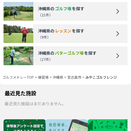
沖縄県
の
ゴルフ場
を探す
（
21
件）
沖縄県
の
レッスン
を探す
（
9
件）
沖縄県
の
パターゴルフ場
を探す
（
27
件）
ゴルフメドレーTOP
>
練習場
>
沖縄県
>
宮古島市
>
みやこゴルフレンジ
最近見た施設
最近見た施設はまだありません。