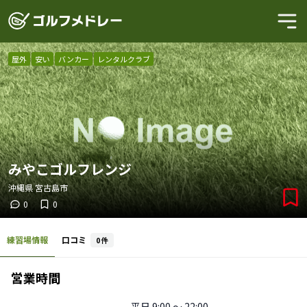
屋外
安い
バンカー
レンタルクラブ
みやこゴルフレンジ
沖縄県
宮古島市
0
0
練習場情報
口コミ
0
件
営業時間
平日
9:00 〜 22:00