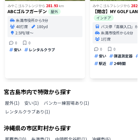
281.93
282.
みやこゴルフレンジ
から
km
みやこゴルフレンジ
から
ABCゴルフガーデン
【閉店】MY GOLF LAN
屋外
インドア
糸満市役所から9分
40打席
180yd
バス停「高嶺入口」か
2.5円/球〜
糸満市役所から6分
1打席
0
0
0
0
安い
レンタルクラブ
安い
弾道測定器
駅近
24時間
宮古島市
内で特徴から探す
屋外
(
1
)
安い
(
1
)
バンカー練習場あり
(
1
)
レンタルクラブあり
(
1
)
沖縄県
の
市区町村から探す
那覇市
(
10
)
糸満市
(
2
)
中頭郡北谷町
(
1
)
沖縄市
(
6
)