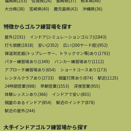
福岡県
(
153
)
佐賀県
(
24
)
長崎県
(
37
)
熊本県
(
46
)
大分県
(
38
)
宮崎県
(
40
)
鹿児島県
(
42
)
沖縄県
(
36
)
特徴から
ゴルフ練習場
を探す
屋外
(
2191
)
インドア(シミュレーションゴルフ)
(
1843
)
打ち放題
(
1818
)
安い
(
2352
)
広い(200ヤード超)
(
952
)
弾道測定器(トップレーサー、トラックマン等)あり
(
1792
)
パター練習場あり
(
1349
)
バンカー練習場あり
(
1112
)
アプローチ練習場あり
(
654
)
ショートコースあり
(
173
)
レンタルクラブあり
(
2733
)
個室打席あり
(
874
)
駅近
(
1125
)
24時間営業
(
988
)
早朝営業
(
1553
)
深夜営業
(
955
)
体験レッスンあり
(
366
)
インドアで安い
(
801
)
個室のあるインドア
(
854
)
駅近のインドア
(
878
)
駅近の屋外
(
244
)
大手インドアゴルフ練習場
から探す