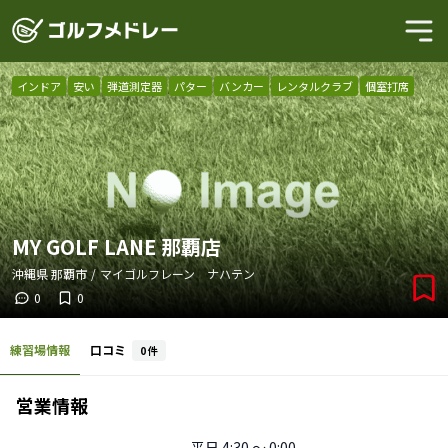
インドア
安い
弾道測定器
パター
バンカー
レンタルクラブ
個室打席
MY GOLF LANE 那覇店
沖縄県
那覇市
/
マイゴルフレーン ナハテン
0
0
練習場情報
口コミ
0
件
営業情報
平日
4:30 〜 0:00