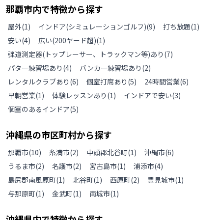
那覇市
内で特徴から探す
屋外
(
1
)
インドア(シミュレーションゴルフ)
(
9
)
打ち放題
(
1
)
安い
(
4
)
広い(200ヤード超)
(
1
)
弾道測定器(トップレーサー、トラックマン等)あり
(
7
)
パター練習場あり
(
4
)
バンカー練習場あり
(
2
)
レンタルクラブあり
(
6
)
個室打席あり
(
5
)
24時間営業
(
6
)
早朝営業
(
1
)
体験レッスンあり
(
1
)
インドアで安い
(
3
)
個室のあるインドア
(
5
)
沖縄県
の
市区町村から探す
那覇市
(
10
)
糸満市
(
2
)
中頭郡北谷町
(
1
)
沖縄市
(
6
)
うるま市
(
2
)
名護市
(
2
)
宮古島市
(
1
)
浦添市
(
4
)
島尻郡南風原町
(
1
)
北谷町
(
1
)
西原町
(
2
)
豊見城市
(
1
)
与那原町
(
1
)
金武町
(
1
)
南城市
(
1
)
沖縄県
内で特徴から探す