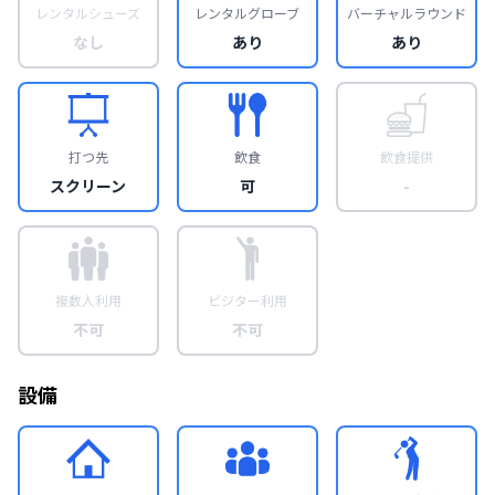
レンタルシューズ
レンタルグローブ
バーチャルラウンド
なし
あり
あり
打つ先
飲食
飲食提供
スクリーン
可
-
複数人利用
ビジター利用
不可
不可
設備