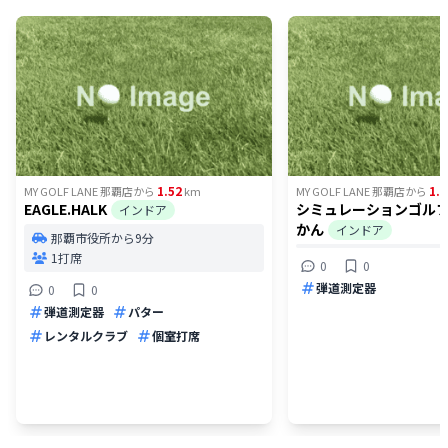
1.52
1.7
MY GOLF LANE 那覇店
から
km
MY GOLF LANE 那覇店
から
EAGLE.HALK
シミュレーションゴルフ
インドア
かん
インドア
那覇市役所から9分
1打席
0
0
弾道測定器
0
0
弾道測定器
パター
レンタルクラブ
個室打席