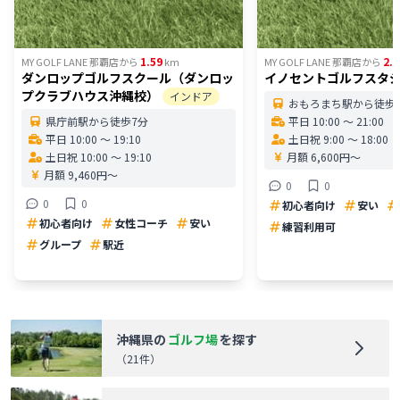
1.59
2.2
MY GOLF LANE 那覇店
から
km
MY GOLF LANE 那覇店
から
ダンロップゴルフスクール（ダンロッ
イノセントゴルフスタ
プクラブハウス沖縄校）
インドア
おもろまち駅から徒歩2
県庁前駅から徒歩7分
平日 10:00 〜 21:00
平日 10:00 〜 19:10
土日祝 9:00 〜 18:00
土日祝 10:00 〜 19:10
月額 6,600円〜
月額 9,460円〜
0
0
0
0
初心者向け
安い
初心者向け
女性コーチ
安い
練習利用可
グループ
駅近
沖縄県
の
ゴルフ場
を探す
（
21
件）