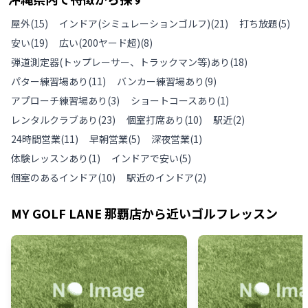
屋外
(
15
)
インドア(シミュレーションゴルフ)
(
21
)
打ち放題
(
5
)
安い
(
19
)
広い(200ヤード超)
(
8
)
弾道測定器(トップレーサー、トラックマン等)あり
(
18
)
パター練習場あり
(
11
)
バンカー練習場あり
(
9
)
アプローチ練習場あり
(
3
)
ショートコースあり
(
1
)
レンタルクラブあり
(
23
)
個室打席あり
(
10
)
駅近
(
2
)
24時間営業
(
11
)
早朝営業
(
5
)
深夜営業
(
1
)
体験レッスンあり
(
1
)
インドアで安い
(
5
)
個室のあるインドア
(
10
)
駅近のインドア
(
2
)
MY GOLF LANE 那覇店
から近いゴルフレッスン