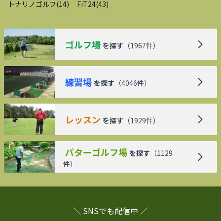
トナリノゴルフ
(
14
)
FiT24
(
43
)
ゴルフ場
を探す
（
1967
件）
練習場
を探す
（
4046
件）
レッスン
を探す
（
1929
件）
パターゴルフ場
を探す
（
1129
件）
＼ SNSでも配信中 ／