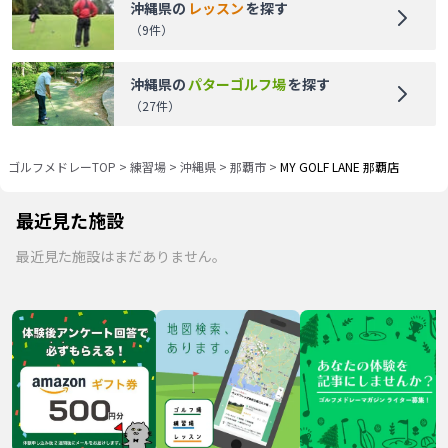
沖縄県
の
レッスン
を探す
（
9
件）
沖縄県
の
パターゴルフ場
を探す
（
27
件）
ゴルフメドレーTOP
>
練習場
>
沖縄県
>
那覇市
>
MY GOLF LANE 那覇店
最近見た施設
最近見た施設はまだありません。