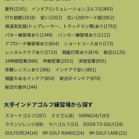
屋外
(
2191
)
インドア(シミュレーションゴルフ)
(
1843
)
打ち放題
(
1818
)
安い
(
2352
)
広い(200ヤード超)
(
952
)
弾道測定器(トップレーサー、トラックマン等)あり
(
1792
)
パター練習場あり
(
1349
)
バンカー練習場あり
(
1112
)
アプローチ練習場あり
(
654
)
ショートコースあり
(
173
)
レンタルクラブあり
(
2733
)
個室打席あり
(
874
)
駅近
(
1125
)
24時間営業
(
988
)
早朝営業
(
1553
)
深夜営業
(
955
)
体験レッスンあり
(
366
)
インドアで安い
(
801
)
個室のあるインドア
(
854
)
駅近のインドア
(
878
)
駅近の屋外
(
244
)
大手インドアゴルフ練習場
から探す
スマートゴルフ
(
207
)
スマゴル
(
8
)
SWING24/7
(
43
)
ラウンジレンジ
(
68
)
ラハゴルフ
(
13
)
DOOR TO GOLF
(
24
)
GOLFERS24
(
14
)
MY GOLF RANGE
(
14
)
MY GOLF LANE
(
21
)