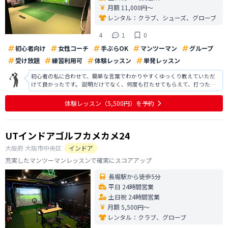
月額 11,000円〜
レンタル：
クラブ、シューズ、グローブ
4
1
0
初心者向け
女性コーチ
手ぶらOK
マンツーマン
グループ
受け放題
練習利用可
体験レッスン
単発レッスン
初心者の私に合わせて、簡単な言葉でわかりやすくゆっくり教えていただ
けて良かったです。 説明だけでなく、何度も打たせてもらえて、打つたび
にフォームを修正してもらえて、何度も来れば上達できそうだなと思えま
した。 個室で教えてもらったんですが、個室に入る時に自主練習されてい
体験レッスン
（5,500円）
を予約
る方々にジロジロ見られたのが少し
UTインドアゴルフカメカメ24
大阪府
大阪市中央区
インドア
充実したマンツーマンレッスンで確実にスコアアップ
長堀駅から徒歩5分
平日 24時間営業
土日祝 24時間営業
月額 5,500円〜
レンタル：
クラブ、グローブ