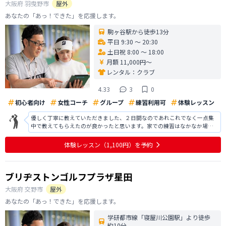
大阪府
羽曳野市
屋外
あなたの「あっ！できた」を応援します。
駒ヶ谷駅から徒歩13分
平日 9:30 〜 20:30
土日祝 8:00 〜 18:00
月額 11,000円〜
レンタル：
クラブ
4.33
3
0
初心者向け
女性コーチ
グループ
練習利用可
体験レッスン
優しく丁寧に教えていただきました、２日間なのであれこれでなく一点集
中で教えてもらえたのが良かったと思います。家での練習はなかなか場所
が無く２回くらいしか出来ませんでした、それでもフォームが良くなった
と褒められて嬉しかったです。これからも言われたことを忘れないように
体験レッスン
（1,100円）
を予約
体にくせづけられるように続けていきた
ブリヂストンゴルフプラザ星田
大阪府
交野市
屋外
あなたの「あっ！できた」を応援します。
学研都市線「寝屋川公園駅」より徒歩
約10分