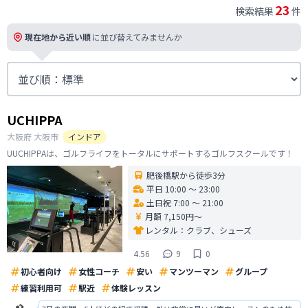
23
検索結果
件
現在地から近い順
に並び替えてみませんか
UCHIPPA
大阪府
大阪市
インドア
UUCHIPPAは、ゴルフライフをトータルにサポートするゴルフスクールです！
肥後橋駅から徒歩3分
平日 10:00 〜 23:00
土日祝 7:00 〜 21:00
月額 7,150円〜
レンタル：
クラブ、シューズ
4.56
9
0
初心者向け
女性コーチ
安い
マンツーマン
グループ
練習利用可
駅近
体験レッスン