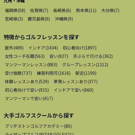
九州・沖縄
福岡県
(
58
)
佐賀県
(
7
)
長崎県
(
6
)
熊本県
(
11
)
大分県
(
7
)
宮崎県
(
3
)
鹿児島県
(
9
)
沖縄県
(
9
)
特徴から
ゴルフレッスン
を探す
屋外
(
489
)
インドア
(
1434
)
初心者向け
(
1897
)
女性コーチ在籍
(
563
)
安い
(
927
)
手ぶらで行ける
(
362
)
マンツーマンレッスン
(
883
)
グループレッスン
(
1312
)
受け放題
(
737
)
練習利用可
(
1616
)
駅近
(
1199
)
体験レッスンあり
(
529
)
単発レッスンあり
(
377
)
初心者向けで安い
(
915
)
インドアで安い
(
660
)
マンツーマンで安い
(
417
)
大手ゴルフスクール
から探す
ブリヂストンゴルフアカデミー
(
80
)
ライザップゴルフ(RIZAP GOLF)
(
21
)