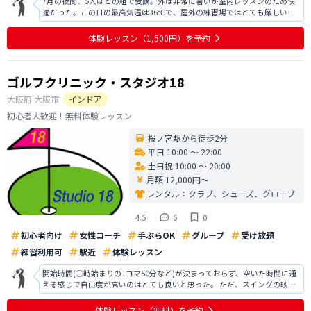
7月の夜間、5人ほどの組で受講。外は非常に暑いが室内レッスンのため快
適だった。この日の最高気温は36℃で、屋外の練習場ではとても厳しい。
受付を済ませてレッスン開始。中々上達しない旨を伝えて、グリップから
構え方など基礎からレッスンを受けた。コーチの指導は良かった。複数人
体験レッスン
（1,500円）
を予約
制のため、受講者1人当たりの指導
ゴルフクリニック・スタジオ18
大阪府
大阪市
インドア
初心者大歓迎！無料体験レッスン
桜ノ宮駅から徒歩2分
平日 10:00 〜 22:00
土日祝 10:00 〜 20:00
月額 12,000円〜
レンタル：
クラブ、シューズ、グローブ
4.5
6
0
初心者向け
女性コーチ
手ぶらOK
グループ
受け放題
練習利用可
駅近
体験レッスン
開始時間(◯時始まりの1コマ50分など)が決まっておらず、空いた時間に通
える感じで自由度が高いのはとても良いと思った。 ただ、スイングの映像
は診てもらえますが打った球の弾道などが分からないので、その辺りの機
材も充実していればもっと良いのになと感じました。 指導についてはとて
体験レッスン
（無料）
を予約