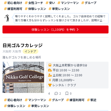
初心者向け
女性コーチ
安い
マンツーマン
グループ
練習利用可
体験レッスン
単発レッスン
喋りやすくわかりやすく説明してくれました。 ゴルフ自体初めての経験で
握り方構え方も分からずレッスンを受けさせて頂きましたが、説明が上手
くどう言う風に握れば良いのかや構え方ボールとの距離など少し理解でき
ました。 スイングに関しても動画を撮って説明してくださったりしてとて
体験レッスン
（1,100円）
を予約
も分かりやすかったです。 ありが
日光ゴルフカレッジ
大阪府
大阪市
インドア
誰もがゴルフを楽しめる場所
大阪上本町駅から徒歩5分
平日 10:00 〜 22:00
土日祝 10:00 〜 22:00
月額 10,000円〜
レンタル：
クラブ
4
2
0
初心者向け
マンツーマン
グループ
練習利用可
駅近
体験レッスン
単発レッスン