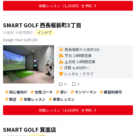
体験レッスン
（3,300円）
を予約
SMART GOLF 西長堀新町3丁目
大阪府
大阪市西区
インドア
Design Your Golf Life
西長堀駅から徒歩3分
平日 24時間営業
土日祝 24時間営業
月額 4,400円〜
レンタル：
クラブ
0
0
初心者向け
女性コーチ
安い
マンツーマン
練習利用可
駅近
体験レッスン
単発レッスン
体験レッスン
（4,000円）
を予約
SMART GOLF 箕面店