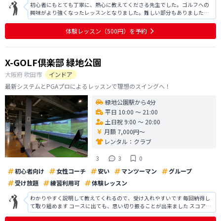
初心者にもとても丁寧に、熱心に教えてくださる先生でした。ゴルフへの
興味がより強くなったレッスンとなりました。難しい部分もありました
が、わかりやすくコツを教えてくださったので最初よりも理解が深まった
ように思います。また、この体験レッスンが終わったあとも個人でしっか
体験レッスン
（500円）
を予約
りと練習できるよう教えてくださったレッ
X-GOLF倶楽部 緑地公園
大阪府
吹田市
インドア
最新システムとPGAプロによるレッスンで理想のスイングへ！
緑地公園駅から4分
平日 10:00 〜 21:00
土日祝 9:00 〜 20:00
月額 7,000円〜
レンタル：
クラブ
3
3
0
初心者向け
女性コーチ
安い
マンツーマン
グループ
受け放題
練習利用可
体験レッスン
わかりやすく説明して教えてくれるので、受け入れやすいです 毎回納得し
て取り組めます コースに出ても、思い切り振ることが出来ました スコアが
良くなるように、頑張ってレッスン受けたいと思います 90切れるゴルフを