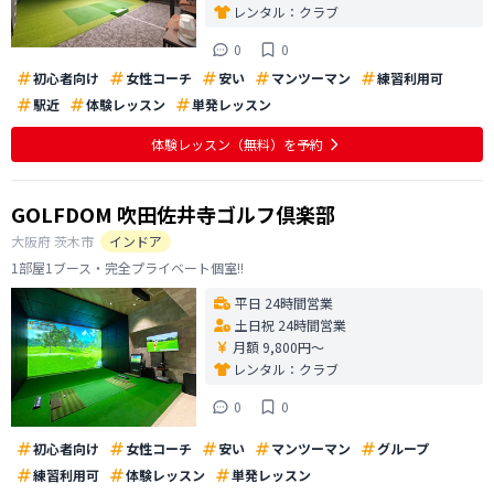
レンタル：
クラブ
0
0
初心者向け
女性コーチ
安い
マンツーマン
練習利用可
駅近
体験レッスン
単発レッスン
体験レッスン
（無料）
を予約
GOLFDOM 吹田佐井寺ゴルフ倶楽部
大阪府
茨木市
インドア
1部屋1ブース・完全プライベート個室!!
平日 24時間営業
土日祝 24時間営業
月額 9,800円〜
レンタル：
クラブ
0
0
初心者向け
女性コーチ
安い
マンツーマン
グループ
練習利用可
体験レッスン
単発レッスン