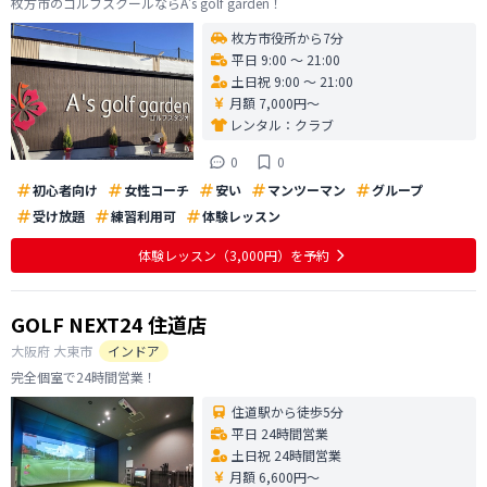
枚方市のゴルフスクールならA’s golf garden！
枚方市役所から7分
平日 9:00 〜 21:00
土日祝 9:00 〜 21:00
月額 7,000円〜
レンタル：
クラブ
0
0
初心者向け
女性コーチ
安い
マンツーマン
グループ
受け放題
練習利用可
体験レッスン
体験レッスン
（3,000円）
を予約
GOLF NEXT24 住道店
大阪府
大東市
インドア
完全個室で24時間営業！
住道駅から徒歩5分
平日 24時間営業
土日祝 24時間営業
月額 6,600円〜