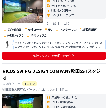
平日 6:00 〜 0:00
土日祝 6:00 〜 0:00
月額 6,600円〜
レンタル：
クラブ
5
1
0
初心者向け
女性コーチ
安い
マンツーマン
練習利用可
体験レッスン
単発レッスン
全くの初心者で手ぶらで行きましたが、レンタルクラブもあったので自分
のクラブは車に置いたままでした 施設の説明や機器の使い方、実際にスイ
ングしてからの分析やアドバイスを分かりやすく丁寧に教えていただきま
した シュミレーションゴルフも興味もりました 入会した際の特典や系列店
体験レッスン
（無料）
を予約
も利用できるとのことなので入会
RICOS SWING DESIGN COMPANY吹田SSTスタジ
オ
大阪府
吹田市
インドア
吹田SST(大阪府)にパーソナルゴルフスタジオ誕生。
岸辺駅から徒歩11分
平日 24時間営業
土日祝 24時間営業