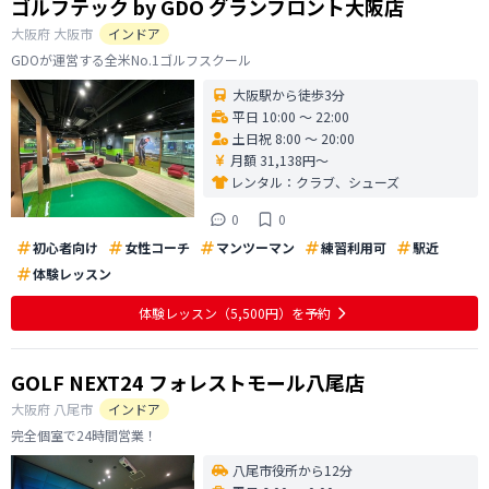
ゴルフテック by GDO グランフロント大阪店
大阪府
大阪市
インドア
GDOが運営する全米No.1ゴルフスクール
大阪駅から徒歩3分
平日 10:00 〜 22:00
土日祝 8:00 〜 20:00
月額 31,138円〜
レンタル：
クラブ、シューズ
0
0
初心者向け
女性コーチ
マンツーマン
練習利用可
駅近
体験レッスン
体験レッスン
（5,500円）
を予約
GOLF NEXT24 フォレストモール八尾店
大阪府
八尾市
インドア
完全個室で24時間営業！
八尾市役所から12分