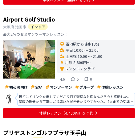
も気さくな感じで好印象を持
Airport Golf Studio
大阪府
池田市
インドア
最大2名のセミマンツーマンレッスン！
蛍池駅から徒歩13分
平日 10:00 〜 21:00
土日祝 10:00 〜 21:00
月額 8,800円〜
レンタル：
クラブ
4.6
5
0
初心者向け
安い
マンツーマン
グループ
体験レッスン
最初にドリンクを出してくださり何て親切な対応なんだろうと感動した。
基礎の部分から丁寧にご指導いただき分かりやすかった。 2人までの受講の
少人数制なのでしっかりとレッスン受けれそうだと感じた。 また駐車場も2
台分のスペースがあるので車で行く際にも停めるところに困らずに済むの
体験レッスン
（4,400円）
を予約
は大変助かるポイントでした
ブリヂストンゴルフプラザ玉手山