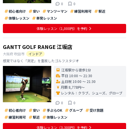
0
0
初心者向け
安い
マンツーマン
練習利用可
駅近
体験レッスン
単発レッスン
体験レッスン
（1,000円）
を予約
GANTT GOLF RANGE 江坂店
大阪府
吹田市
インドア
感覚ではなく「測定」を重視したゴルフスタジオ
江坂駅から徒歩1分
平日 10:00 〜 21:30
土日祝 10:00 〜 21:30
月額 8,778円〜
レンタル：
クラブ、シューズ、グローブ
0
0
初心者向け
安い
手ぶらOK
グループ
受け放題
練習利用可
駅近
体験レッスン
体験レッスン
（3,300円）
を予約