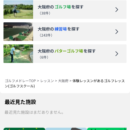
大阪府
の
ゴルフ場
を探す
（
38
件）
大阪府
の
練習場
を探す
（
243
件）
大阪府
の
パターゴルフ場
を探す
（
6
件）
ゴルフメドレーTOP
>
レッスン
>
大阪府
>
体験レッスンがあるゴルフレッス
ン(ゴルフスクール)
最近見た施設
最近見た施設はまだありません。