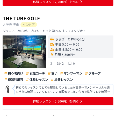
目指して、日々努力したいです よろしくお願い致します シュミレーション
体験レッスン
（2,200円）
を予約
ゴルフもなかな
THE TURF GOLF
大阪府
堺市
インドア
ジュニア、初心者、プロも！もっと学べるゴルフスタジオ！
ららぽーと堺から1分
平日 5:00 〜 0:00
土日祝 5:00 〜 0:00
月額 5,500円〜
3
2
0
初心者向け
女性コーチ
安い
マンツーマン
グループ
練習利用可
体験レッスン
単発レッスン
初めてのレッスンでとても緊張していましたが自然体でメンバーさんも楽
しそうに練習していてとてもいい雰囲気でした。今まで独学でしか練習し
た事がなかったので初めてのことばかりでとても楽しかったです。みなさ
んお上手だったので通えるか不安もありましたが、色々な方がいらっしゃ
体験レッスン
（5,500円）
を予約
るときいて安心しました。是非とも通わ