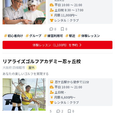
平日 10:00 〜 21:00
土日祝 8:30 〜 17:00
月額 11,000円〜
レンタル：
クラブ
0
0
初心者向け
グループ
練習利用可
駅近
体験レッスン
体験レッスン
（1,100円）
を予約
リアライズゴルフアカデミー忍ヶ丘校
大阪府
四條畷市
屋外
あなたの楽しいゴルフを実現する
忍ケ丘駅から徒歩で11分
平日 10:00 〜 21:00
土日祝 -
月額 6,600円〜
レンタル：
クラブ
5
2
0