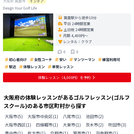
大阪府
箕面市
インドア
Design Your Golf Life
箕面駅から徒歩10分
平日 24時間営業
土日祝 24時間営業
月額 4,400円〜
レンタル：
クラブ
0
0
初心者向け
女性コーチ
安い
マンツーマン
練習利用可
駅近
体験レッスン
単発レッスン
体験レッスン
（4,000円）
を予約
大阪府
の
体験レッスンがあるゴルフレッスン(ゴルフ
スクール)のある
市区町村から探す
大阪市
(
5
)
大阪市中央区
(
1
)
八尾市
(
1
)
池田市
(
2
)
大阪市西区
(
1
)
四條畷市
(
1
)
大東市
(
1
)
茨木市
(
2
)
吹田市
(
3
)
豊中市
(
1
)
枚方市
(
1
)
交野市
(
1
)
箕面市
(
1
)
羽曳野市
(
1
)