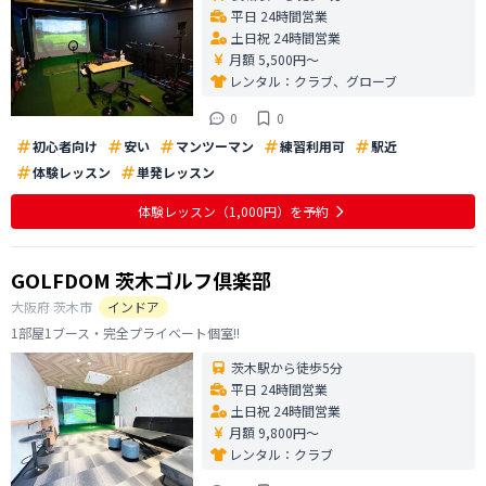
平日 24時間営業
土日祝 24時間営業
月額 5,500円〜
レンタル：
クラブ、グローブ
0
0
初心者向け
安い
マンツーマン
練習利用可
駅近
体験レッスン
単発レッスン
体験レッスン
（1,000円）
を予約
GOLFDOM 茨木ゴルフ倶楽部
大阪府
茨木市
インドア
1部屋1ブース・完全プライベート個室!!
茨木駅から徒歩5分
平日 24時間営業
土日祝 24時間営業
月額 9,800円〜
レンタル：
クラブ