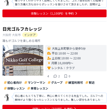
喋りやすくわかりやすく説明してくれました。 ゴルフ自体初めての経験で
握り方構え方も分からずレッスンを受けさせて頂きましたが、説明が上手
くどう言う風に握れば良いのかや構え方ボールとの距離など少し理解でき
ました。 スイングに関しても動画を撮って説明してくださったりしてとて
体験レッスン
（1,100円）
を予約
も分かりやすかったです。 ありが
日光ゴルフカレッジ
大阪府
大阪市
インドア
誰もがゴルフを楽しめる場所
大阪上本町駅から徒歩5分
平日 10:00 〜 22:00
土日祝 10:00 〜 22:00
月額 10,000円〜
レンタル：
クラブ
4
2
0
初心者向け
マンツーマン
グループ
練習利用可
駅近
体験レッスン
単発レッスン
初心者にもとても丁寧に、熱心に教えてくださる先生でした。ゴルフへの
興味がより強くなったレッスンとなりました。難しい部分もありました
が、わかりやすくコツを教えてくださったので最初よりも理解が深まった
ように思います。また、この体験レッスンが終わったあとも個人でしっか
体験レッスン
（500円）
を予約