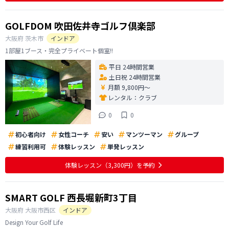
GOLFDOM 吹田佐井寺ゴルフ倶楽部
大阪府
茨木市
インドア
1部屋1ブース・完全プライベート個室!!
平日 24時間営業
土日祝 24時間営業
月額 9,800円〜
レンタル：
クラブ
0
0
初心者向け
女性コーチ
安い
マンツーマン
グループ
練習利用可
体験レッスン
単発レッスン
体験レッスン
（3,300円）
を予約
SMART GOLF 西長堀新町3丁目
大阪府
大阪市西区
インドア
Design Your Golf Life