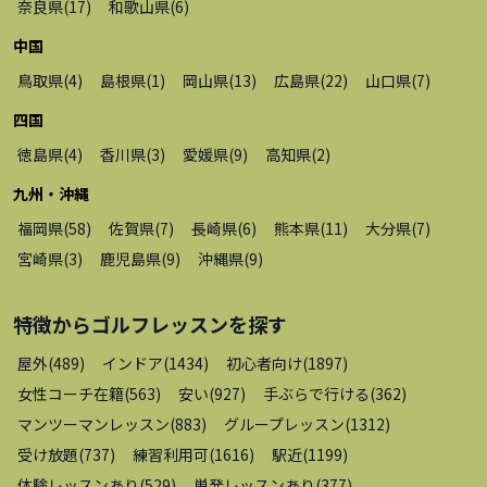
奈良県
(
17
)
和歌山県
(
6
)
中国
鳥取県
(
4
)
島根県
(
1
)
岡山県
(
13
)
広島県
(
22
)
山口県
(
7
)
四国
徳島県
(
4
)
香川県
(
3
)
愛媛県
(
9
)
高知県
(
2
)
九州・沖縄
福岡県
(
58
)
佐賀県
(
7
)
長崎県
(
6
)
熊本県
(
11
)
大分県
(
7
)
宮崎県
(
3
)
鹿児島県
(
9
)
沖縄県
(
9
)
特徴から
ゴルフレッスン
を探す
屋外
(
489
)
インドア
(
1434
)
初心者向け
(
1897
)
女性コーチ在籍
(
563
)
安い
(
927
)
手ぶらで行ける
(
362
)
マンツーマンレッスン
(
883
)
グループレッスン
(
1312
)
受け放題
(
737
)
練習利用可
(
1616
)
駅近
(
1199
)
体験レッスンあり
(
529
)
単発レッスンあり
(
377
)