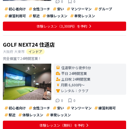
0
0
初心者向け
女性コーチ
安い
マンツーマン
グループ
練習利用可
駅近
体験レッスン
単発レッスン
体験レッスン
（3,300円）
を予約
GOLF NEXT24 住道店
大阪府
大東市
インドア
完全個室で24時間営業！
住道駅から徒歩5分
平日 24時間営業
土日祝 24時間営業
月額 6,600円〜
レンタル：
クラブ
0
0
初心者向け
女性コーチ
安い
マンツーマン
練習利用可
駅近
体験レッスン
単発レッスン
体験レッスン
（無料）
を予約