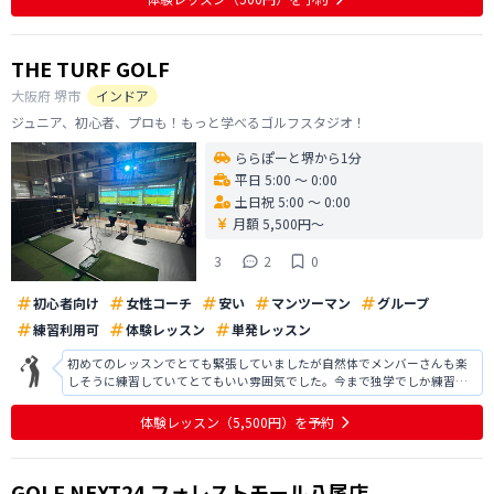
りと練習できるよう教えてくださったレッ
THE TURF GOLF
大阪府
堺市
インドア
ジュニア、初心者、プロも！もっと学べるゴルフスタジオ！
ららぽーと堺から1分
平日 5:00 〜 0:00
土日祝 5:00 〜 0:00
月額 5,500円〜
3
2
0
初心者向け
女性コーチ
安い
マンツーマン
グループ
練習利用可
体験レッスン
単発レッスン
初めてのレッスンでとても緊張していましたが自然体でメンバーさんも楽
しそうに練習していてとてもいい雰囲気でした。今まで独学でしか練習し
た事がなかったので初めてのことばかりでとても楽しかったです。みなさ
んお上手だったので通えるか不安もありましたが、色々な方がいらっしゃ
体験レッスン
（5,500円）
を予約
るときいて安心しました。是非とも通わ
GOLF NEXT24 フォレストモール八尾店