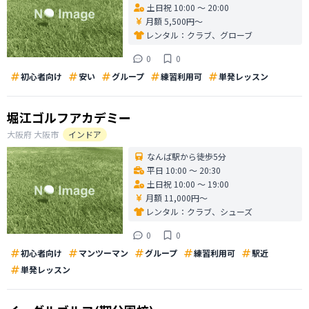
土日祝 10:00 〜 20:00
月額 5,500円〜
レンタル：
クラブ、グローブ
0
0
初心者向け
安い
グループ
練習利用可
単発レッスン
堀江ゴルフアカデミー
大阪府
大阪市
インドア
なんば駅から徒歩5分
平日 10:00 〜 20:30
土日祝 10:00 〜 19:00
月額 11,000円〜
レンタル：
クラブ、シューズ
0
0
初心者向け
マンツーマン
グループ
練習利用可
駅近
単発レッスン