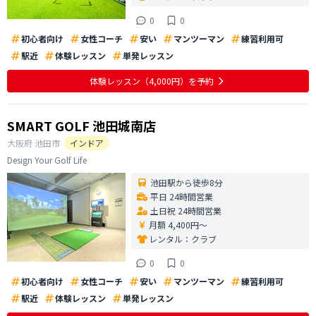
0
0
初心者向け
女性コーチ
安い
マンツーマン
練習利用可
駅近
体験レッスン
単発レッスン
体験レッスン
（4,000円）
を予約
SMART GOLF 池田城南店
大阪府
池田市
インドア
Design Your Golf Life
池田駅から徒歩8分
平日 24時間営業
土日祝 24時間営業
月額 4,400円〜
レンタル：
クラブ
0
0
初心者向け
女性コーチ
安い
マンツーマン
練習利用可
駅近
体験レッスン
単発レッスン