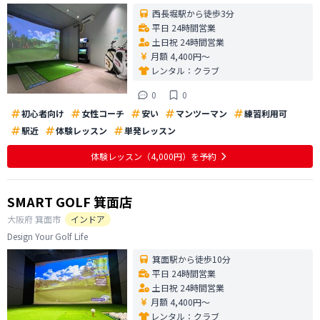
西長堀駅から徒歩3分
平日 24時間営業
土日祝 24時間営業
月額 4,400円〜
レンタル：
クラブ
0
0
初心者向け
女性コーチ
安い
マンツーマン
練習利用可
駅近
体験レッスン
単発レッスン
体験レッスン
（4,000円）
を予約
SMART GOLF 箕面店
大阪府
箕面市
インドア
Design Your Golf Life
箕面駅から徒歩10分
平日 24時間営業
土日祝 24時間営業
月額 4,400円〜
レンタル：
クラブ