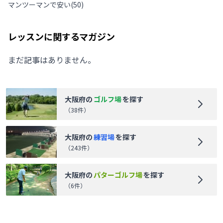
マンツーマンで安い
(
50
)
レッスンに関するマガジン
まだ記事はありません。
大阪府
の
ゴルフ場
を探す
（
38
件）
大阪府
の
練習場
を探す
（
243
件）
大阪府
の
パターゴルフ場
を探す
（
6
件）