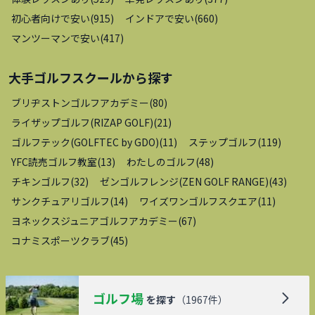
初心者向けで安い
(
915
)
インドアで安い
(
660
)
マンツーマンで安い
(
417
)
大手ゴルフスクール
から探す
ブリヂストンゴルフアカデミー
(
80
)
ライザップゴルフ(RIZAP GOLF)
(
21
)
ゴルフテック(GOLFTEC by GDO)
(
11
)
ステップゴルフ
(
119
)
YFC読売ゴルフ教室
(
13
)
わたしのゴルフ
(
48
)
チキンゴルフ
(
32
)
ゼンゴルフレンジ(ZEN GOLF RANGE)
(
43
)
サンクチュアリゴルフ
(
14
)
ワイズワンゴルフスクエア
(
11
)
ヨネックスジュニアゴルフアカデミー
(
67
)
コナミスポーツクラブ
(
45
)
ゴルフ場
を探す
（
1967
件）