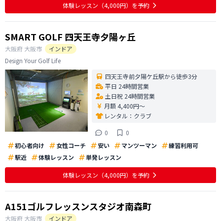
体験レッスン
（4,000円）
を予約
SMART GOLF 四天王寺夕陽ヶ丘
大阪府
大阪市
インドア
Design Your Golf Life
四天王寺前夕陽ケ丘駅から徒歩3分
平日 24時間営業
土日祝 24時間営業
月額 4,400円〜
レンタル：
クラブ
0
0
初心者向け
女性コーチ
安い
マンツーマン
練習利用可
駅近
体験レッスン
単発レッスン
体験レッスン
（4,000円）
を予約
A151ゴルフレッスンスタジオ南森町
大阪府
大阪市
インドア