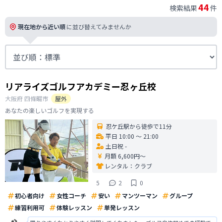
44
検索結果
件
現在地から近い順
に並び替えてみませんか
リアライズゴルフアカデミー忍ヶ丘校
大阪府
四條畷市
屋外
あなたの楽しいゴルフを実現する
忍ケ丘駅から徒歩で11分
平日 10:00 〜 21:00
土日祝 -
月額 6,600円〜
レンタル：
クラブ
5
2
0
初心者向け
女性コーチ
安い
マンツーマン
グループ
練習利用可
体験レッスン
単発レッスン