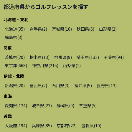
都道府県から
ゴルフレッスン
を探す
北海道・東北
北海道
(
35
)
岩手県
(
2
)
宮城県
(
16
)
秋田県
(
6
)
山形県
(
2
)
福島県
(
3
)
関東
茨城県
(
20
)
栃木県
(
13
)
群馬県
(
9
)
埼玉県
(
132
)
千葉県
(
94
)
東京都
(
668
)
神奈川県
(
215
)
山梨県
(
1
)
信越・北陸
新潟県
(
20
)
富山県
(
2
)
石川県
(
3
)
福井県
(
5
)
長野県
(
13
)
東海
愛知県
(
124
)
岐阜県
(
23
)
静岡県
(
9
)
三重県
(
5
)
近畿
大阪府
(
194
)
兵庫県
(
85
)
京都府
(
22
)
滋賀県
(
10
)