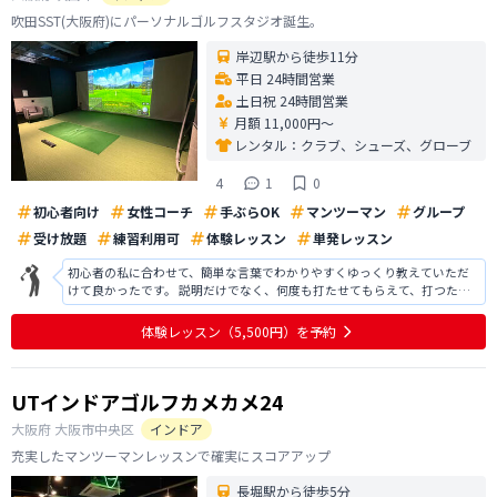
吹田SST(大阪府)にパーソナルゴルフスタジオ誕生。
岸辺駅から徒歩11分
平日 24時間営業
土日祝 24時間営業
月額 11,000円〜
レンタル：
クラブ、シューズ、グローブ
4
1
0
初心者向け
女性コーチ
手ぶらOK
マンツーマン
グループ
受け放題
練習利用可
体験レッスン
単発レッスン
初心者の私に合わせて、簡単な言葉でわかりやすくゆっくり教えていただ
けて良かったです。 説明だけでなく、何度も打たせてもらえて、打つたび
にフォームを修正してもらえて、何度も来れば上達できそうだなと思えま
した。 個室で教えてもらったんですが、個室に入る時に自主練習されてい
体験レッスン
（5,500円）
を予約
る方々にジロジロ見られたのが少し
UTインドアゴルフカメカメ24
大阪府
大阪市中央区
インドア
充実したマンツーマンレッスンで確実にスコアアップ
長堀駅から徒歩5分