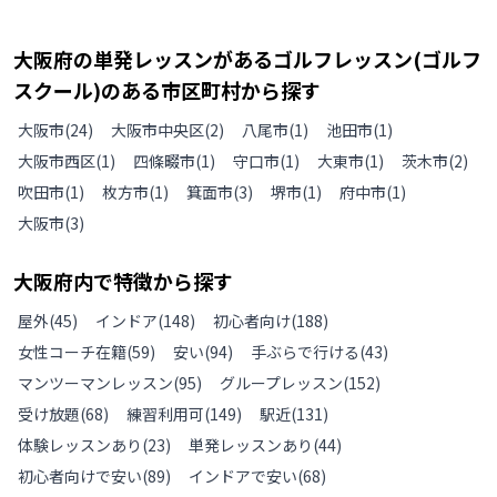
大阪府
の
単発レッスンがあるゴルフレッスン(ゴルフ
スクール)のある
市区町村から探す
大阪市
(
24
)
大阪市中央区
(
2
)
八尾市
(
1
)
池田市
(
1
)
大阪市西区
(
1
)
四條畷市
(
1
)
守口市
(
1
)
大東市
(
1
)
茨木市
(
2
)
吹田市
(
1
)
枚方市
(
1
)
箕面市
(
3
)
堺市
(
1
)
府中市
(
1
)
大阪市
(
3
)
大阪府
内で特徴から探す
屋外
(
45
)
インドア
(
148
)
初心者向け
(
188
)
女性コーチ在籍
(
59
)
安い
(
94
)
手ぶらで行ける
(
43
)
マンツーマンレッスン
(
95
)
グループレッスン
(
152
)
受け放題
(
68
)
練習利用可
(
149
)
駅近
(
131
)
体験レッスンあり
(
23
)
単発レッスンあり
(
44
)
初心者向けで安い
(
89
)
インドアで安い
(
68
)