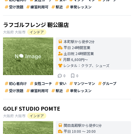
受け放題
練習利用可
駅近
単発レッスン
ラフゴルフレンジ 靭公園店
大阪府
大阪市
インドア
本町駅から徒歩2分
平日 24時間営業
土日祝 24時間営業
月額 6,600円〜
レンタル：
クラブ、シューズ
0
0
初心者向け
女性コーチ
安い
マンツーマン
グループ
受け放題
練習利用可
駅近
単発レッスン
GOLF STUDIO POMTE
大阪府
大阪市
インドア
関目高殿駅から徒歩1分
平日 10:00 〜 20:00