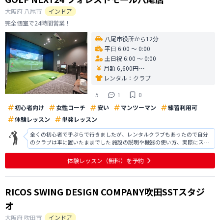
大阪府
八尾市
インドア
完全個室で24時間営業！
八尾市役所から12分
平日 6:00 〜 0:00
土日祝 6:00 〜 0:00
月額 6,600円〜
レンタル：
クラブ
5
1
0
初心者向け
女性コーチ
安い
マンツーマン
練習利用可
体験レッスン
単発レッスン
全くの初心者で手ぶらで行きましたが、レンタルクラブもあったので自分
のクラブは車に置いたままでした 施設の説明や機器の使い方、実際にスイ
ングしてからの分析やアドバイスを分かりやすく丁寧に教えていただきま
した シュミレーションゴルフも興味もりました 入会した際の特典や系列店
体験レッスン
（無料）
を予約
も利用できるとのことなので入会
RICOS SWING DESIGN COMPANY吹田SSTスタジ
オ
大阪府
吹田市
インドア