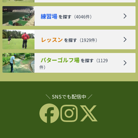
練習場
を探す
（
4046
件）
レッスン
を探す
（
1929
件）
パターゴルフ場
を探す
（
1129
件）
＼ SNSでも配信中 ／