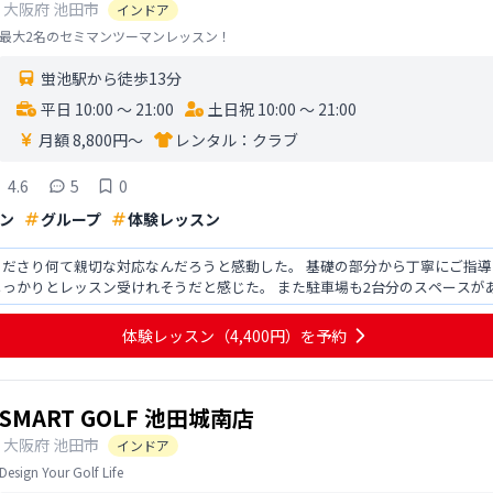
大阪府
池田市
インドア
最大2名のセミマンツーマンレッスン！
蛍池駅から徒歩13分
平日 10:00 〜 21:00
土日祝 10:00 〜 21:00
月額 8,800円〜
レンタル：
クラブ
4.6
5
0
ン
グループ
体験レッスン
ださり何て親切な対応なんだろうと感動した。 基礎の部分から丁寧にご指導
っかりとレッスン受けれそうだと感じた。 また駐車場も2台分のスペースが
かるポイントでした
体験レッスン
（4,400円）
を予約
SMART GOLF 池田城南店
大阪府
池田市
インドア
Design Your Golf Life