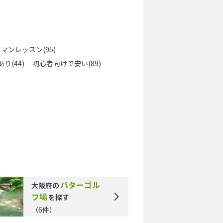
ーマンレッスン
(
95
)
あり
(
44
)
初心者向けで安い
(
89
)
パターゴル
大阪府
の
フ場
を探す
（
6
件）