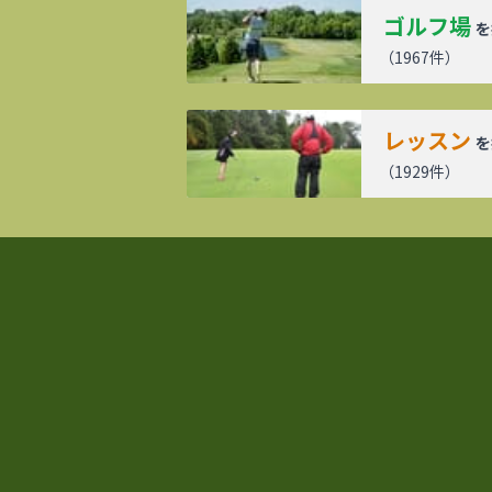
ゴルフ場
を
（
1967
件）
レッスン
を
（
1929
件）