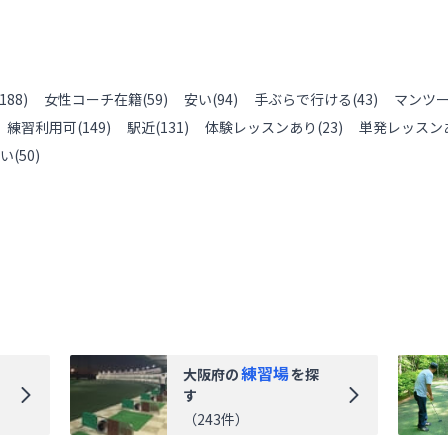
188
)
女性コーチ在籍
(
59
)
安い
(
94
)
手ぶらで行ける
(
43
)
マンツ
練習利用可
(
149
)
駅近
(
131
)
体験レッスンあり
(
23
)
単発レッスン
い
(
50
)
練習場
大阪府
の
を探
す
（
243
件）