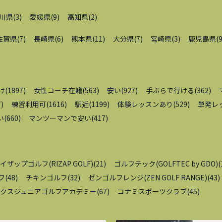
川県
(
3
)
愛媛県
(
9
)
高知県
(
2
)
佐賀県
(
7
)
長崎県
(
6
)
熊本県
(
11
)
大分県
(
7
)
宮崎県
(
3
)
鹿児島県
(
け
(
1897
)
女性コーチ在籍
(
563
)
安い
(
927
)
手ぶらで行ける
(
362
)
7
)
練習利用可
(
1616
)
駅近
(
1199
)
体験レッスンあり
(
529
)
単発レ
い
(
660
)
マンツーマンで安い
(
417
)
イザップゴルフ(RIZAP GOLF)
(
21
)
ゴルフテック(GOLFTEC by GDO)
(
フ
(
48
)
チキンゴルフ
(
32
)
ゼンゴルフレンジ(ZEN GOLF RANGE)
(
43
)
クスジュニアゴルフアカデミー
(
67
)
コナミスポーツクラブ
(
45
)