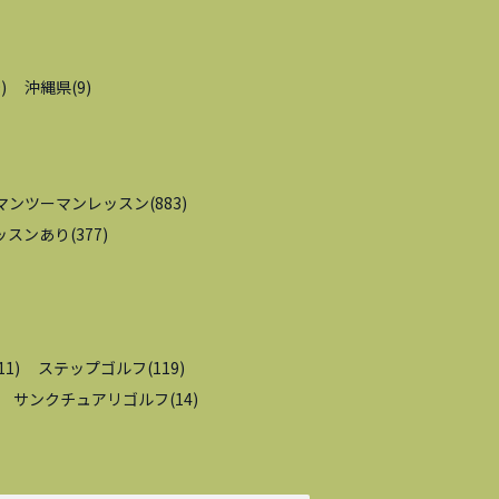
9
)
沖縄県
(
9
)
マンツーマンレッスン
(
883
)
ッスンあり
(
377
)
11
)
ステップゴルフ
(
119
)
サンクチュアリゴルフ
(
14
)