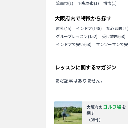
箕面市
(
1
)
羽曳野市
(
1
)
堺市
(
1
)
大阪府
内で特徴から探す
屋外
(
45
)
インドア
(
148
)
初心者向け
(
グループレッスン
(
152
)
受け放題
(
68
)
インドアで安い
(
68
)
マンツーマンで安
レッスンに関するマガジン
まだ記事はありません。
ゴルフ場
大阪府
の
を
探す
（
38
件）