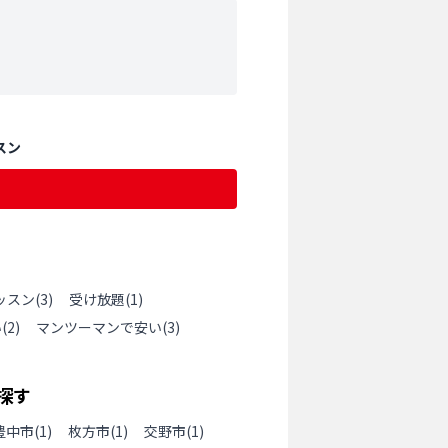
スン
ッスン
(
3
)
受け放題
(
1
)
い
(
2
)
マンツーマンで安い
(
3
)
探す
豊中市
(
1
)
枚方市
(
1
)
交野市
(
1
)