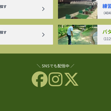
練
探す
（
404
パ
探す
（
112
＼ SNSでも配信中 ／