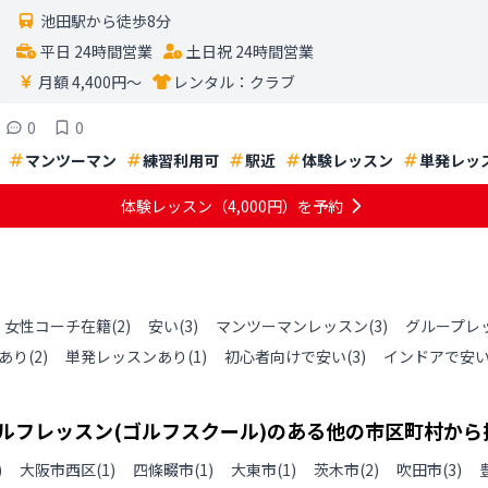
池田駅から徒歩8分
平日 24時間営業
土日祝 24時間営業
月額 4,400円〜
レンタル：
クラブ
0
0
マンツーマン
練習利用可
駅近
体験レッスン
単発レッ
体験レッスン
（4,000円）
を予約
女性コーチ在籍
(
2
)
安い
(
3
)
マンツーマンレッスン
(
3
)
グループレ
あり
(
2
)
単発レッスンあり
(
1
)
初心者向けで安い
(
3
)
インドアで安
ルフレッスン(ゴルフスクール)のある
他の
市区町村から
)
大阪市西区
(
1
)
四條畷市
(
1
)
大東市
(
1
)
茨木市
(
2
)
吹田市
(
3
)