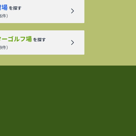
習場
を探す
6
件）
ターゴルフ場
を探す
9
件）