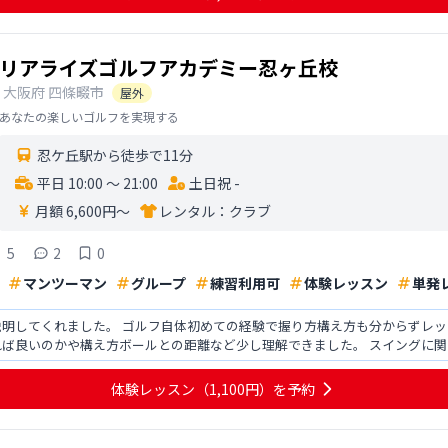
リアライズゴルフアカデミー忍ヶ丘校
大阪府
四條畷市
屋外
あなたの楽しいゴルフを実現する
忍ケ丘駅から徒歩で11分
平日 10:00 〜 21:00
土日祝 -
月額 6,600円〜
レンタル：
クラブ
5
2
0
マンツーマン
グループ
練習利用可
体験レッスン
単発
説明してくれました。 ゴルフ自体初めての経験で握り方構え方も分からずレ
れば良いのかや構え方ボールとの距離など少し理解できました。 スイングに
かったです。 ありが
体験レッスン
（1,100円）
を予約