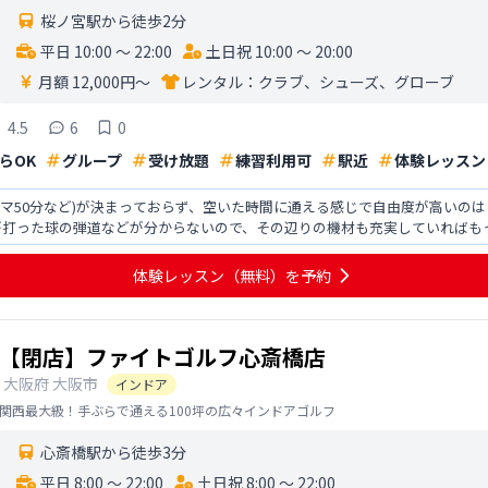
桜ノ宮駅から徒歩2分
平日 10:00 〜 22:00
土日祝 10:00 〜 20:00
月額 12,000円〜
レンタル：
クラブ、シューズ、グローブ
4.5
6
0
らOK
グループ
受け放題
練習利用可
駅近
体験レッスン
コマ50分など)が決まっておらず、空いた時間に通える感じで自由度が高いの
が打った球の弾道などが分からないので、その辺りの機材も充実していればも
感じで好印象を持
体験レッスン
（無料）
を予約
【閉店】ファイトゴルフ心斎橋店
大阪府
大阪市
インドア
関西最大級！手ぶらで通える100坪の広々インドアゴルフ
心斎橋駅から徒歩3分
平日 8:00 〜 22:00
土日祝 8:00 〜 22:00