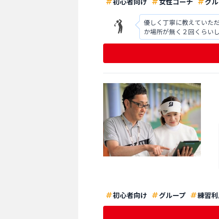
初心者向け
女性コーチ
グル
優しく丁寧に教えていた
か場所が無く２回くらい
れないように体にくせづ
初心者向け
グループ
練習利