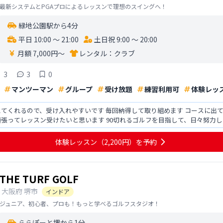
最新システムとPGAプロによるレッスンで理想のスイングへ！
緑地公園駅から4分
平日 10:00 〜 21:00
土日祝 9:00 〜 20:00
月額 7,000円〜
レンタル：
クラブ
3
3
0
マンツーマン
グループ
受け放題
練習利用可
体験レッ
受け入れやすいです 毎回納得して取り組めます コースに出ても、思い切り振ることが出来ました ス
 90切れるゴルフを目指して、日々努力したいです よろしくお願い致します シュ
かな
体験レッスン
（2,200円）
を予約
THE TURF GOLF
大阪府
堺市
インドア
ジュニア、初心者、プロも！もっと学べるゴルフスタジオ！
ららぽーと堺から1分