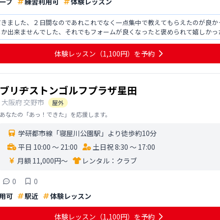
ープ
練習利用可
体験レッスン
だきました、２日間なのであれこれでなく一点集中で教えてもらえたのが良か
しか出来ませんでした、それでもフォームが良くなったと褒められて嬉しかっ
けられるように続けていきた
体験レッスン
（1,100円）
を予約
ブリヂストンゴルフプラザ星田
大阪府
交野市
屋外
あなたの「あっ！できた」を応援します。
学研都市線「寝屋川公園駅」より徒歩約10分
平日 10:00 〜 21:00
土日祝 8:30 〜 17:00
月額 11,000円〜
レンタル：
クラブ
0
0
用可
駅近
体験レッスン
体験レッスン
（1,100円）
を予約