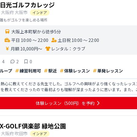
日光ゴルフカレッジ
大阪府
大阪市
インドア
誰もがゴルフを楽しめる場所
大阪上本町駅から徒歩5分
平日 10:00 〜 22:00
土日祝 10:00 〜 22:00
月額 10,000円〜
レンタル：
クラブ
4
2
0
ループ
練習利用可
駅近
体験レッスン
単発レッスン
、熱心に教えてくださる先生でした。ゴルフへの興味がより強くなったレッス
ツを教えてくださったので最初よりも理解が深まったように思います。また、
るよう教えてくださったレッ
体験レッスン
（500円）
を予約
X-GOLF倶楽部 緑地公園
大阪府
吹田市
インドア