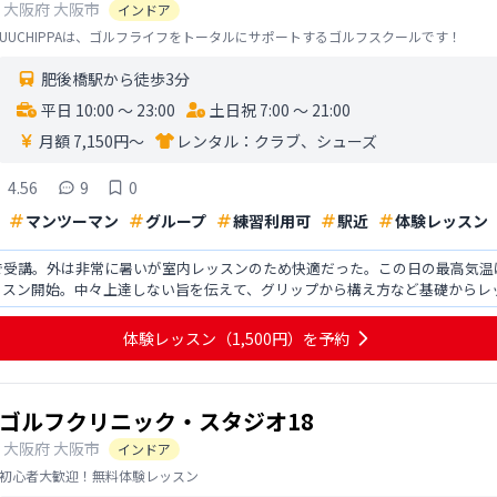
大阪府
大阪市
インドア
UUCHIPPAは、ゴルフライフをトータルにサポートするゴルフスクールです！
肥後橋駅から徒歩3分
平日 10:00 〜 23:00
土日祝 7:00 〜 21:00
月額 7,150円〜
レンタル：
クラブ、シューズ
4.56
9
0
マンツーマン
グループ
練習利用可
駅近
体験レッスン
で受講。外は非常に暑いが室内レッスンのため快適だった。この日の最高気温
ッスン開始。中々上達しない旨を伝えて、グリップから構え方など基礎からレ
講者1人当たりの指導
体験レッスン
（1,500円）
を予約
ゴルフクリニック・スタジオ18
大阪府
大阪市
インドア
初心者大歓迎！無料体験レッスン