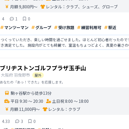
月額 9,800円〜
レンタル：
クラブ、シューズ、グローブ
4
1
0
マンツーマン
グループ
受け放題
練習利用可
駅近
をつくっていただき、楽しい時間を過ごせました。ほとんど初心者だったので
だき満足でした。 施設内がとても綺麗で、室温もちょつどよく、真夏の暑さ
きの癖にあわせた指導を
ブリヂストンゴルフプラザ玉手山
大阪府
羽曳野市
屋外
あなたの「あっ！できた」を応援します。
駒ヶ谷駅から徒歩13分
平日 9:30 〜 20:30
土日祝 8:00 〜 18:00
月額 11,000円〜
レンタル：
クラブ
4.33
3
0