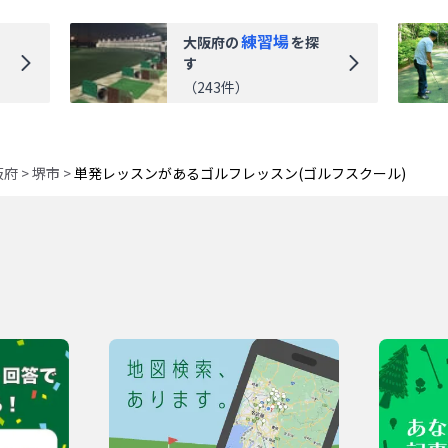
練習場
大阪府
の
を探
す
（
243
件）
阪府
>
堺市
>
単発レッスンがあるゴルフレッスン(ゴルフスクール)