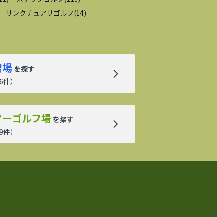
サンクチュアリゴルフ
(
14
)
習場
を探す
6
件）
ターゴルフ場
を探す
9
件）