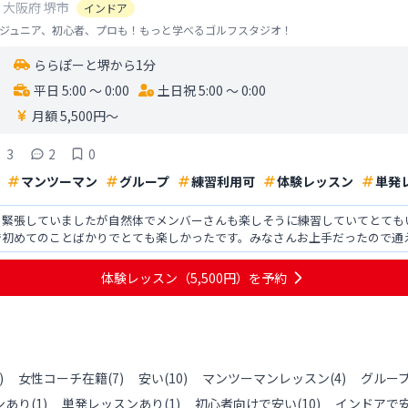
大阪府
堺市
インドア
ジュニア、初心者、プロも！もっと学べるゴルフスタジオ！
ららぽーと堺から1分
平日 5:00 〜 0:00
土日祝 5:00 〜 0:00
月額 5,500円〜
3
2
0
マンツーマン
グループ
練習利用可
体験レッスン
単発
も緊張していましたが自然体でメンバーさんも楽しそうに練習していてとても
で初めてのことばかりでとても楽しかったです。みなさんお上手だったので通
安心しました。是非とも通わ
体験レッスン
（5,500円）
を予約
)
女性コーチ在籍
(
7
)
安い
(
10
)
マンツーマンレッスン
(
4
)
グルー
ンあり
(
1
)
単発レッスンあり
(
1
)
初心者向けで安い
(
10
)
インドアで