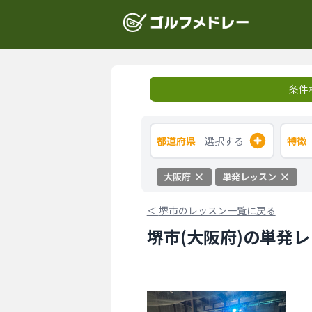
条件
都道府県
選択する
特徴
大阪府
単発レッスン
＜
堺市のレッスン一覧に戻る
堺市(大阪府)の単発