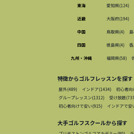
東海
愛知県
(
124
)
近畿
大阪府
(
194
)
中国
鳥取県
(
4
)
島
四国
徳島県
(
4
)
香
九州・沖縄
福岡県
(
58
)
特徴から
ゴルフレッスン
を探す
屋外
(
489
)
インドア
(
1434
)
初心者向
グループレッスン
(
1312
)
受け放題
(
73
初心者向けで安い
(
915
)
インドアで安
大手ゴルフスクール
から探す
ブリヂストンゴルフアカデミー
(
80
)
ラ