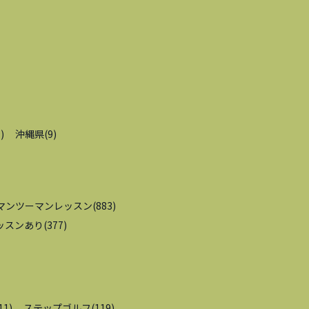
9
)
沖縄県
(
9
)
マンツーマンレッスン
(
883
)
ッスンあり
(
377
)
11
)
ステップゴルフ
(
119
)