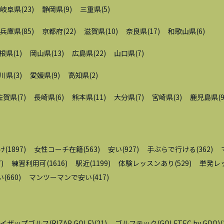
岐阜県
(
23
)
静岡県
(
9
)
三重県
(
5
)
兵庫県
(
85
)
京都府
(
22
)
滋賀県
(
10
)
奈良県
(
17
)
和歌山県
(
6
)
根県
(
1
)
岡山県
(
13
)
広島県
(
22
)
山口県
(
7
)
川県
(
3
)
愛媛県
(
9
)
高知県
(
2
)
佐賀県
(
7
)
長崎県
(
6
)
熊本県
(
11
)
大分県
(
7
)
宮崎県
(
3
)
鹿児島県
(
け
(
1897
)
女性コーチ在籍
(
563
)
安い
(
927
)
手ぶらで行ける
(
362
)
7
)
練習利用可
(
1616
)
駅近
(
1199
)
体験レッスンあり
(
529
)
単発レ
い
(
660
)
マンツーマンで安い
(
417
)
イザップゴルフ(RIZAP GOLF)
(
21
)
ゴルフテック(GOLFTEC by GDO)
(