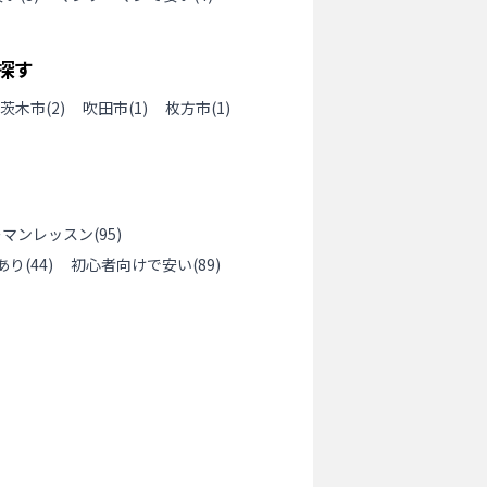
探す
茨木市
(
2
)
吹田市
(
1
)
枚方市
(
1
)
ーマンレッスン
(
95
)
あり
(
44
)
初心者向けで安い
(
89
)