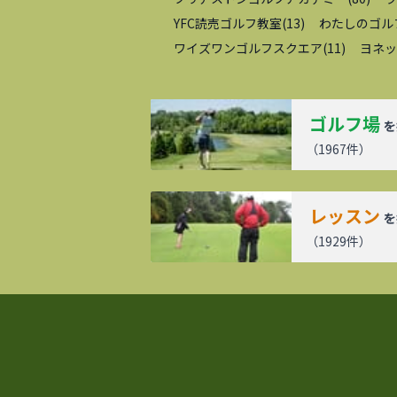
YFC読売ゴルフ教室
(
13
)
わたしのゴル
ワイズワンゴルフスクエア
(
11
)
ヨネッ
ゴルフ場
を
（
1967
件）
レッスン
を
（
1929
件）