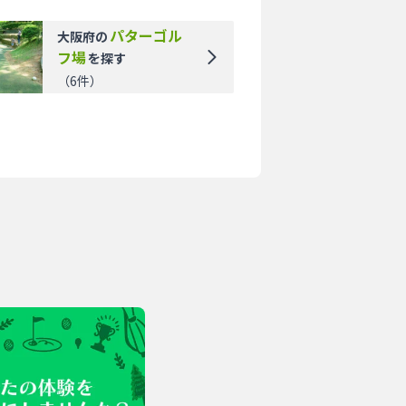
パターゴル
大阪府
の
フ場
を探す
（
6
件）