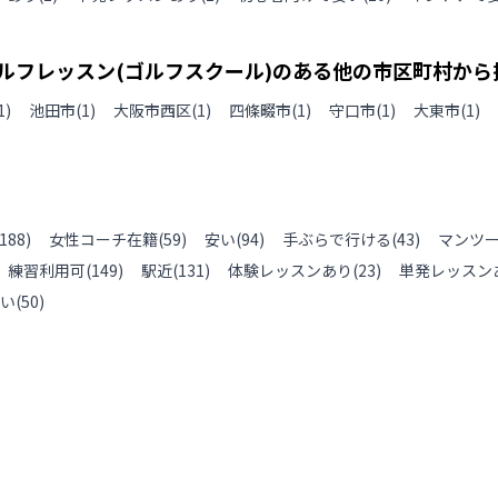
ルフレッスン(ゴルフスクール)のある
他の
市区町村から
1
)
池田市
(
1
)
大阪市西区
(
1
)
四條畷市
(
1
)
守口市
(
1
)
大東市
(
1
)
188
)
女性コーチ在籍
(
59
)
安い
(
94
)
手ぶらで行ける
(
43
)
マンツ
練習利用可
(
149
)
駅近
(
131
)
体験レッスンあり
(
23
)
単発レッスン
い
(
50
)