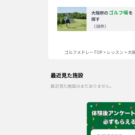
ゴルフ場
大阪府
の
を
探す
（
38
件）
ゴルフメドレーTOP
>
レッスン
>
大
最近見た施設
最近見た施設はまだありません。