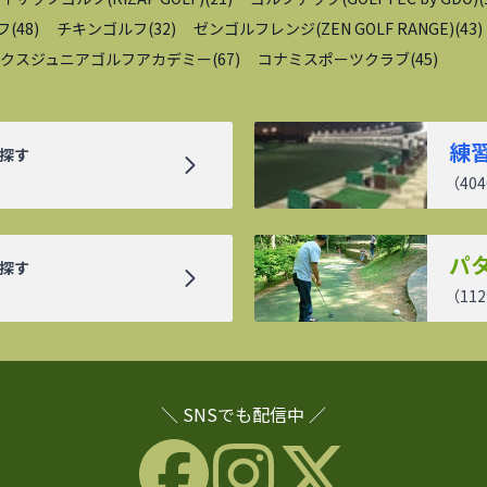
フ
(
48
)
チキンゴルフ
(
32
)
ゼンゴルフレンジ(ZEN GOLF RANGE)
(
43
)
クスジュニアゴルフアカデミー
(
67
)
コナミスポーツクラブ
(
45
)
練
探す
（
404
パ
探す
（
112
＼ SNSでも配信中 ／