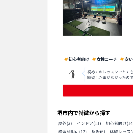
初心者向け
女性コーチ
安い
初めてのレッスンでとて
練習した事がなかったの
がいらっしゃるときいて
堺市
内で特徴から探す
屋外
(
3
)
インドア
(
11
)
初心者向け
(
14
練習利用可
(
12
)
駅近
(
6
)
体験レッス