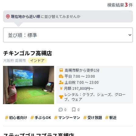
3
検索結果
件
現在地から近い順
に並び替えてみませんか
チキンゴルフ高槻店
大阪府
高槻市
インドア
高槻市駅から徒歩1分
平日 7:00 〜 23:00
土日祝 7:00 〜 23:00
月額 197,800円〜
レンタル：
クラブ、シューズ、グロー
ブ、ウェア
0
0
初心者向け
手ぶらOK
マンツーマン
受け放題
駅近
ステップゴルフプラス高槻店