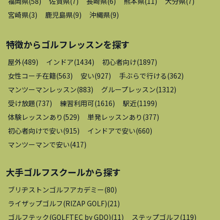
福岡県
(
58
)
佐賀県
(
7
)
長崎県
(
6
)
熊本県
(
11
)
大分県
(
7
)
宮崎県
(
3
)
鹿児島県
(
9
)
沖縄県
(
9
)
特徴から
ゴルフレッスン
を探す
屋外
(
489
)
インドア
(
1434
)
初心者向け
(
1897
)
女性コーチ在籍
(
563
)
安い
(
927
)
手ぶらで行ける
(
362
)
マンツーマンレッスン
(
883
)
グループレッスン
(
1312
)
受け放題
(
737
)
練習利用可
(
1616
)
駅近
(
1199
)
体験レッスンあり
(
529
)
単発レッスンあり
(
377
)
初心者向けで安い
(
915
)
インドアで安い
(
660
)
マンツーマンで安い
(
417
)
大手ゴルフスクール
から探す
ブリヂストンゴルフアカデミー
(
80
)
ライザップゴルフ(RIZAP GOLF)
(
21
)
ゴルフテック(GOLFTEC by GDO)
(
11
)
ステップゴルフ
(
119
)