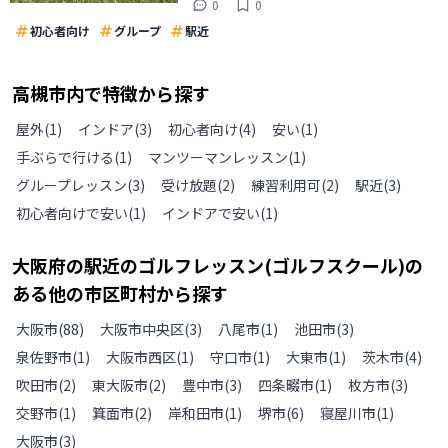
0
0
初心者向け
グループ
駅近
高槻市
内で特徴から探す
屋外
(
1
)
インドア
(
3
)
初心者向け
(
4
)
安い
(
1
)
手ぶらで行ける
(
1
)
マンツーマンレッスン
(
1
)
グループレッスン
(
3
)
受け放題
(
2
)
練習利用可
(
2
)
駅近
(
3
)
初心者向けで安い
(
1
)
インドアで安い
(
1
)
大阪府
の
駅近のゴルフレッスン(ゴルフスクール)の
ある
他の
市区町村から探す
大阪市
(
88
)
大阪市中央区
(
3
)
八尾市
(
1
)
池田市
(
3
)
泉佐野市
(
1
)
大阪市西区
(
1
)
守口市
(
1
)
大東市
(
1
)
茨木市
(
4
)
吹田市
(
2
)
東大阪市
(
2
)
豊中市
(
3
)
四条畷市
(
1
)
枚方市
(
3
)
交野市
(
1
)
箕面市
(
2
)
岸和田市
(
1
)
堺市
(
6
)
寝屋川市
(
1
)
大阪市
(
3
)