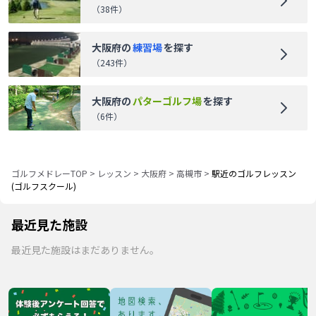
（
38
件）
大阪府
の
練習場
を探す
（
243
件）
大阪府
の
パターゴルフ場
を探す
（
6
件）
ゴルフメドレーTOP
>
レッスン
>
大阪府
>
高槻市
>
駅近のゴルフレッスン
(ゴルフスクール)
最近見た施設
最近見た施設はまだありません。