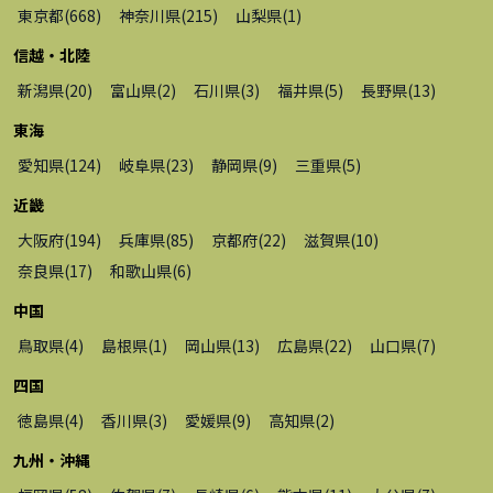
東京都
(
668
)
神奈川県
(
215
)
山梨県
(
1
)
信越・北陸
新潟県
(
20
)
富山県
(
2
)
石川県
(
3
)
福井県
(
5
)
長野県
(
13
)
東海
愛知県
(
124
)
岐阜県
(
23
)
静岡県
(
9
)
三重県
(
5
)
近畿
大阪府
(
194
)
兵庫県
(
85
)
京都府
(
22
)
滋賀県
(
10
)
奈良県
(
17
)
和歌山県
(
6
)
中国
鳥取県
(
4
)
島根県
(
1
)
岡山県
(
13
)
広島県
(
22
)
山口県
(
7
)
四国
徳島県
(
4
)
香川県
(
3
)
愛媛県
(
9
)
高知県
(
2
)
九州・沖縄