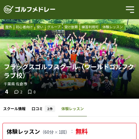
屋外
初心者向け
安い
グループ
受け放題
練習利用可
体験レッスン
フラッグスゴルフスクール（ワールドゴルフク
ラブ校）
千葉県
佐倉市
4
2
0
スクール情報
口コミ
体験レッスン
2
件
無料
体験レッスン
：
（
60分
1回
）
×