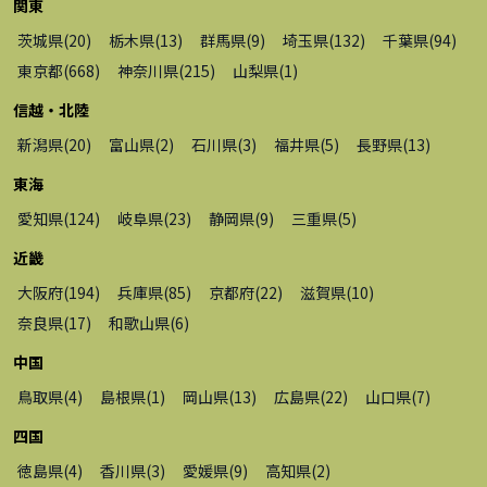
関東
茨城県
(
20
)
栃木県
(
13
)
群馬県
(
9
)
埼玉県
(
132
)
千葉県
(
94
)
東京都
(
668
)
神奈川県
(
215
)
山梨県
(
1
)
信越・北陸
新潟県
(
20
)
富山県
(
2
)
石川県
(
3
)
福井県
(
5
)
長野県
(
13
)
東海
愛知県
(
124
)
岐阜県
(
23
)
静岡県
(
9
)
三重県
(
5
)
近畿
大阪府
(
194
)
兵庫県
(
85
)
京都府
(
22
)
滋賀県
(
10
)
奈良県
(
17
)
和歌山県
(
6
)
中国
鳥取県
(
4
)
島根県
(
1
)
岡山県
(
13
)
広島県
(
22
)
山口県
(
7
)
四国
徳島県
(
4
)
香川県
(
3
)
愛媛県
(
9
)
高知県
(
2
)