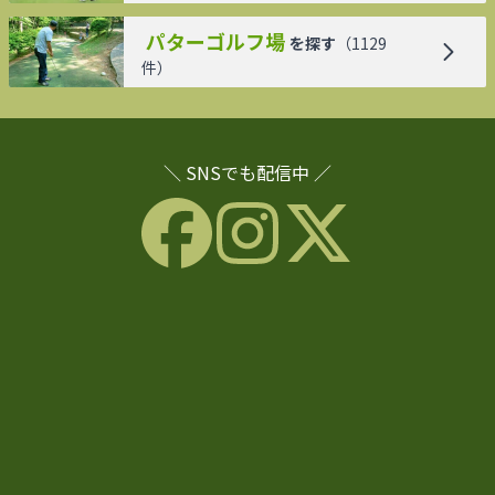
パターゴルフ場
を探す
（
1129
件）
＼ SNSでも配信中 ／