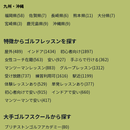
九州・沖縄
福岡県
(
58
)
佐賀県
(
7
)
長崎県
(
6
)
熊本県
(
11
)
大分県
(
7
)
宮崎県
(
3
)
鹿児島県
(
9
)
沖縄県
(
9
)
特徴から
ゴルフレッスン
を探す
屋外
(
489
)
インドア
(
1434
)
初心者向け
(
1897
)
女性コーチ在籍
(
563
)
安い
(
927
)
手ぶらで行ける
(
362
)
マンツーマンレッスン
(
883
)
グループレッスン
(
1312
)
受け放題
(
737
)
練習利用可
(
1616
)
駅近
(
1199
)
体験レッスンあり
(
529
)
単発レッスンあり
(
377
)
初心者向けで安い
(
915
)
インドアで安い
(
660
)
マンツーマンで安い
(
417
)
大手ゴルフスクール
から探す
ブリヂストンゴルフアカデミー
(
80
)