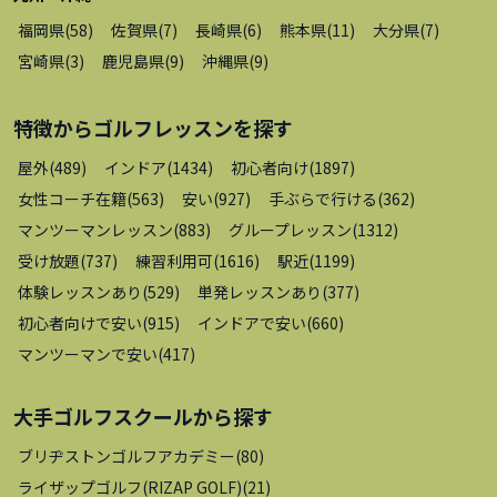
福岡県
(
58
)
佐賀県
(
7
)
長崎県
(
6
)
熊本県
(
11
)
大分県
(
7
)
宮崎県
(
3
)
鹿児島県
(
9
)
沖縄県
(
9
)
特徴から
ゴルフレッスン
を探す
屋外
(
489
)
インドア
(
1434
)
初心者向け
(
1897
)
女性コーチ在籍
(
563
)
安い
(
927
)
手ぶらで行ける
(
362
)
マンツーマンレッスン
(
883
)
グループレッスン
(
1312
)
受け放題
(
737
)
練習利用可
(
1616
)
駅近
(
1199
)
体験レッスンあり
(
529
)
単発レッスンあり
(
377
)
初心者向けで安い
(
915
)
インドアで安い
(
660
)
マンツーマンで安い
(
417
)
大手ゴルフスクール
から探す
ブリヂストンゴルフアカデミー
(
80
)
ライザップゴルフ(RIZAP GOLF)
(
21
)