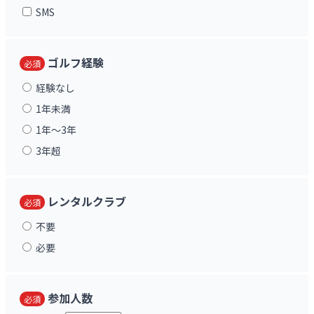
SMS
ゴルフ経験
必須
経験なし
1年未満
1年〜3年
3年超
レンタルクラブ
必須
不要
必要
参加人数
必須