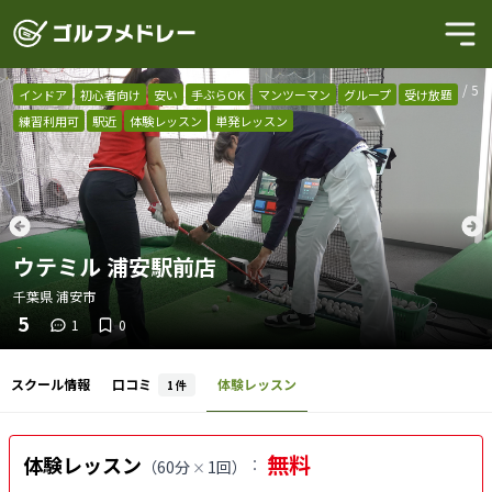
1
/
5
インドア
初心者向け
安い
手ぶらOK
マンツーマン
グループ
受け放題
練習利用可
駅近
体験レッスン
単発レッスン
ウテミル 浦安駅前店
千葉県
浦安市
5
1
0
スクール情報
口コミ
体験レッスン
1
件
無料
体験レッスン
：
（
60分
1回
）
×