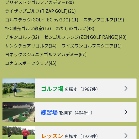
ブリヂストンゴルフアカデミー
(
80
)
ライザップゴルフ(RIZAP GOLF)
(
21
)
ゴルフテック(GOLFTEC by GDO)
(
11
)
ステップゴルフ
(
119
)
YFC読売ゴルフ教室
(
13
)
わたしのゴルフ
(
48
)
チキンゴルフ
(
32
)
ゼンゴルフレンジ(ZEN GOLF RANGE)
(
43
)
サンクチュアリゴルフ
(
14
)
ワイズワンゴルフスクエア
(
11
)
ヨネックスジュニアゴルフアカデミー
(
67
)
コナミスポーツクラブ
(
45
)
ゴルフ場
を探す
（
1967
件）
練習場
を探す
（
4046
件）
レッスン
を探す
（
1929
件）