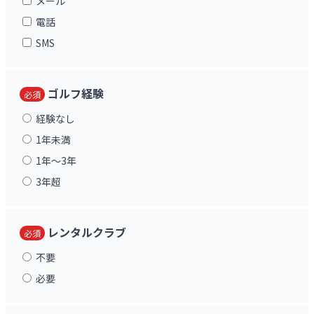
メール
電話
SMS
ゴルフ経験
必須
経験なし
1年未満
1年〜3年
3年超
レンタルクラブ
必須
不要
必要