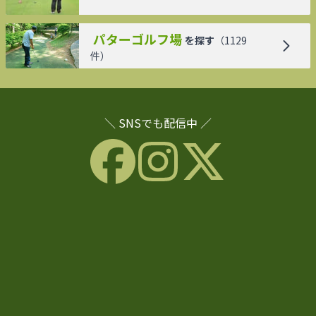
パターゴルフ場
を探す
（
1129
件）
＼ SNSでも配信中 ／