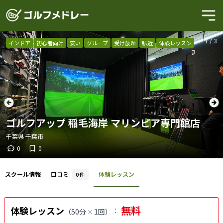
1
/
3
インドア
初心者向け
安い
グループ
受け放題
駅近
体験レッスン
ゴルフアップ 稲毛海岸 マリンピア専門館店
千葉県
千葉市
0
0
スクール情報
口コミ
体験レッスン
0
件
無料
体験レッスン
：
（
50分
1回
）
×