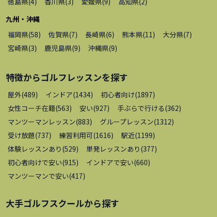
徳島県
(
4
)
香川県
(
3
)
愛媛県
(
9
)
高知県
(
2
)
九州・沖縄
福岡県
(
58
)
佐賀県
(
7
)
長崎県
(
6
)
熊本県
(
11
)
大分県
(
7
)
宮崎県
(
3
)
鹿児島県
(
9
)
沖縄県
(
9
)
特徴から
ゴルフレッスン
を探す
屋外
(
489
)
インドア
(
1434
)
初心者向け
(
1897
)
女性コーチ在籍
(
563
)
安い
(
927
)
手ぶらで行ける
(
362
)
マンツーマンレッスン
(
883
)
グループレッスン
(
1312
)
受け放題
(
737
)
練習利用可
(
1616
)
駅近
(
1199
)
体験レッスンあり
(
529
)
単発レッスンあり
(
377
)
初心者向けで安い
(
915
)
インドアで安い
(
660
)
マンツーマンで安い
(
417
)
大手ゴルフスクール
から探す