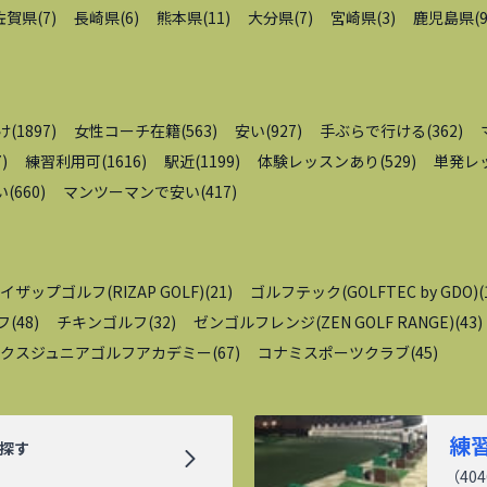
佐賀県
(
7
)
長崎県
(
6
)
熊本県
(
11
)
大分県
(
7
)
宮崎県
(
3
)
鹿児島県
(
け
(
1897
)
女性コーチ在籍
(
563
)
安い
(
927
)
手ぶらで行ける
(
362
)
7
)
練習利用可
(
1616
)
駅近
(
1199
)
体験レッスンあり
(
529
)
単発レ
い
(
660
)
マンツーマンで安い
(
417
)
イザップゴルフ(RIZAP GOLF)
(
21
)
ゴルフテック(GOLFTEC by GDO)
(
フ
(
48
)
チキンゴルフ
(
32
)
ゼンゴルフレンジ(ZEN GOLF RANGE)
(
43
)
クスジュニアゴルフアカデミー
(
67
)
コナミスポーツクラブ
(
45
)
練
探す
（
404