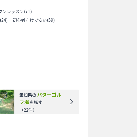
マンレッスン
(
71
)
(
24
)
初心者向けで安い
(
59
)
パターゴル
愛知県
の
フ場
を探す
（
22
件）