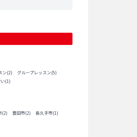
スン
(
2
)
グループレッスン
(
5
)
安い
(
1
)
市
(
2
)
豊田市
(
2
)
長久手市
(
1
)