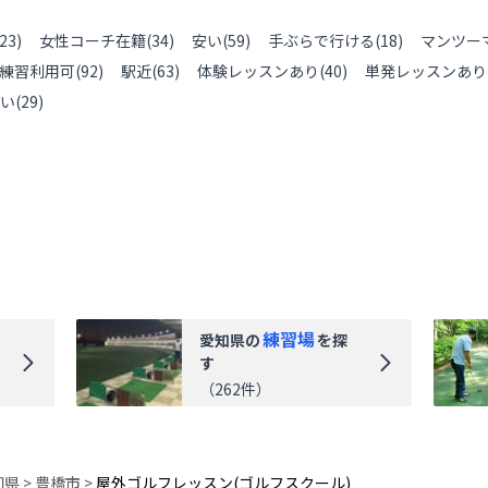
23
)
女性コーチ在籍
(
34
)
安い
(
59
)
手ぶらで行ける
(
18
)
マンツー
練習利用可
(
92
)
駅近
(
63
)
体験レッスンあり
(
40
)
単発レッスンあり
い
(
29
)
練習場
愛知県
の
を探
す
（
262
件）
知県
>
豊橋市
>
屋外ゴルフレッスン(ゴルフスクール)