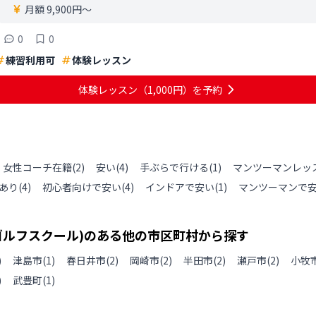
月額 9,900円〜
0
0
練習利用可
体験レッスン
体験レッスン
（1,000円）
を予約
女性コーチ在籍
(
2
)
安い
(
4
)
手ぶらで行ける
(
1
)
マンツーマンレッ
あり
(
4
)
初心者向けで安い
(
4
)
インドアで安い
(
1
)
マンツーマンで
ゴルフスクール)のある
他の
市区町村から探す
)
津島市
(
1
)
春日井市
(
2
)
岡崎市
(
2
)
半田市
(
2
)
瀬戸市
(
2
)
小牧
)
武豊町
(
1
)