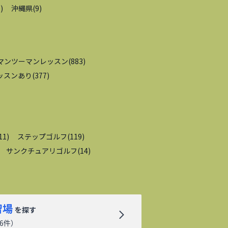
9
)
沖縄県
(
9
)
マンツーマンレッスン
(
883
)
ッスンあり
(
377
)
11
)
ステップゴルフ
(
119
)
サンクチュアリゴルフ
(
14
)
習場
を探す
6
件）