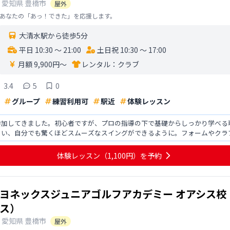
愛知県
豊橋市
屋外
あなたの「あっ！できた」を応援します。
大清水駅から徒歩5分
平日 10:30 〜 21:00
土日祝 10:30 〜 17:00
月額 9,900円〜
レンタル：
クラブ
3.4
5
0
グループ
練習利用可
駅近
体験レッスン
参加してきました。初心者ですが、プロの指導の下で基礎からしっかり学べる
らい、自分でも驚くほどスムーズなスイングができるように。フォームやクラ
、ゴルフの奥深さを実感しま
体験レッスン
（1,100円）
を予約
ヨネックスジュニアゴルフアカデミー オアシス校
ス）
愛知県
豊橋市
屋外