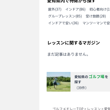
愛知県
内で特徴から探す
屋外
(
37
)
インドア
(
86
)
初心者向け
(
1
グループレッスン
(
85
)
受け放題
(
28
)
インドアで安い
(
36
)
マンツーマンで安
レッスンに関するマガジン
まだ記事はありません。
ゴルフ場
愛知県
の
を
探す
（
39
件）
ゴルフメドレーTOP
>
レッスン
>
愛