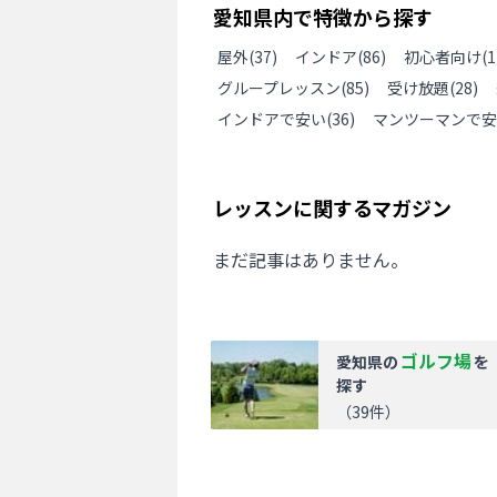
愛知県
内で特徴から探す
屋外
(
37
)
インドア
(
86
)
初心者向け
(
1
グループレッスン
(
85
)
受け放題
(
28
)
インドアで安い
(
36
)
マンツーマンで安
レッスンに関するマガジン
まだ記事はありません。
ゴルフ場
愛知県
の
を
探す
（
39
件）