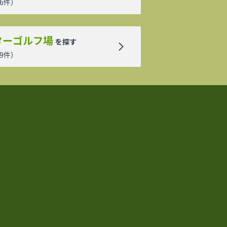
6
件）
ターゴルフ場
を探す
9
件）