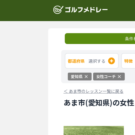
条件
都道府県
選択する
特徴
愛知県
女性コーチ
＜
あま市のレッスン一覧に戻る
あま市(愛知県)の女