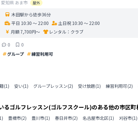
愛知県
あま市
屋外
木田駅から徒歩36分
平日 10:30 〜 22:00
土日祝 10:30 〜 22:00
月額 7,700円〜
レンタル：
クラブ
0
0
グループ
練習利用可
籍
(
1
)
安い
(
1
)
グループレッスン
(
2
)
受け放題
(
1
)
練習利用可
(
2
)
いるゴルフレッスン(ゴルフスクール)のある
他の
市区町
1
)
豊橋市
(
2
)
豊川市
(
1
)
春日井市
(
2
)
名古屋市北区
(
1
)
刈谷市
(
1
)