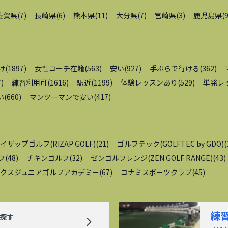
佐賀県
(
7
)
長崎県
(
6
)
熊本県
(
11
)
大分県
(
7
)
宮崎県
(
3
)
鹿児島県
(
け
(
1897
)
女性コーチ在籍
(
563
)
安い
(
927
)
手ぶらで行ける
(
362
)
7
)
練習利用可
(
1616
)
駅近
(
1199
)
体験レッスンあり
(
529
)
単発レ
い
(
660
)
マンツーマンで安い
(
417
)
イザップゴルフ(RIZAP GOLF)
(
21
)
ゴルフテック(GOLFTEC by GDO)
(
フ
(
48
)
チキンゴルフ
(
32
)
ゼンゴルフレンジ(ZEN GOLF RANGE)
(
43
)
クスジュニアゴルフアカデミー
(
67
)
コナミスポーツクラブ
(
45
)
練
探す