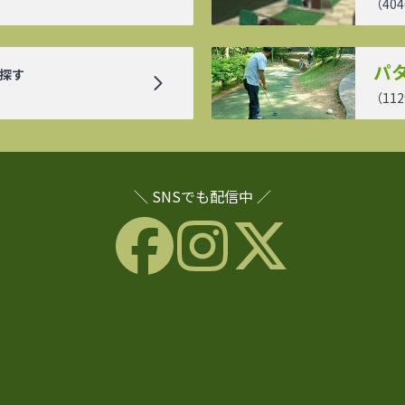
（
404
パ
探す
（
112
＼ SNSでも配信中 ／