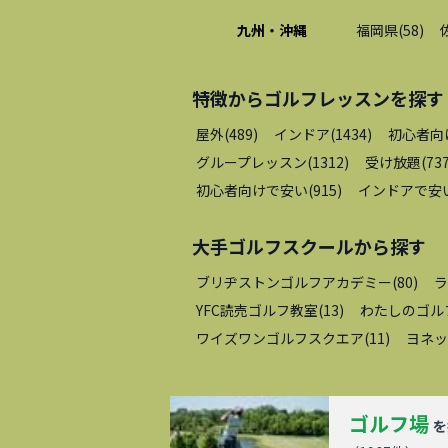
九州・沖縄
福岡県
(
58
)
特徴から
ゴルフレッスン
を探す
屋外
(
489
)
インドア
(
1434
)
初心者向
グループレッスン
(
1312
)
受け放題
(
73
初心者向けで安い
(
915
)
インドアで安
大手ゴルフスクール
から探す
ブリヂストンゴルフアカデミー
(
80
)
ラ
YFC読売ゴルフ教室
(
13
)
わたしのゴル
ワイズワンゴルフスクエア
(
11
)
ヨネッ
ゴルフ場
を