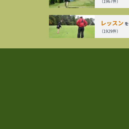
（
1967
件）
レッスン
を
（
1929
件）