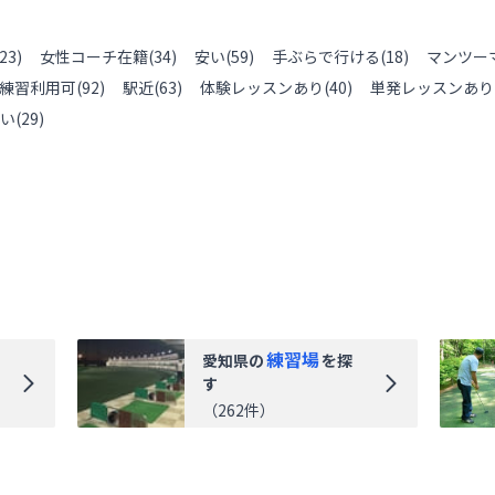
23
)
女性コーチ在籍
(
34
)
安い
(
59
)
手ぶらで行ける
(
18
)
マンツー
練習利用可
(
92
)
駅近
(
63
)
体験レッスンあり
(
40
)
単発レッスンあり
い
(
29
)
練習場
愛知県
の
を探
す
（
262
件）