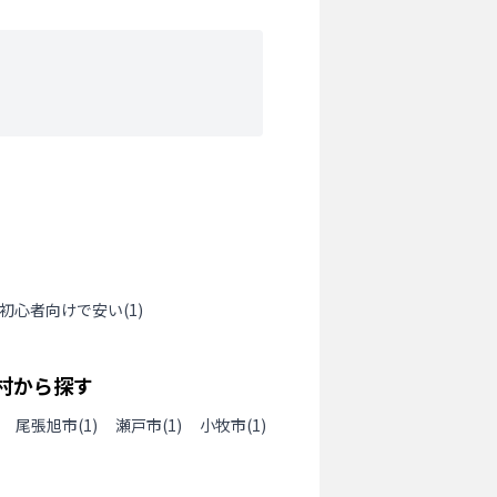
初心者向けで安い
(
1
)
村から探す
尾張旭市
(
1
)
瀬戸市
(
1
)
小牧市
(
1
)