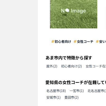
初心者向け
女性コーチ
安い
あま市
内で特徴から探す
屋外
(
2
)
初心者向け
(
2
)
女性コーチ在
愛知県
の
女性コーチが在籍して
名古屋市
(
18
)
一宮市
(
1
)
北名古屋市
(
安城市
(
1
)
豊田市
(
2
)