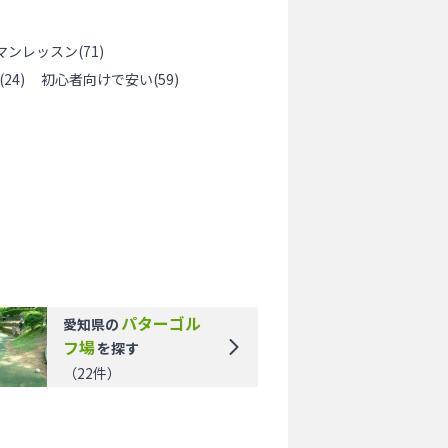
マンレッスン
(
71
)
(
24
)
初心者向けで安い
(
59
)
パターゴル
愛知県
の
フ場
を探す
（
22
件）