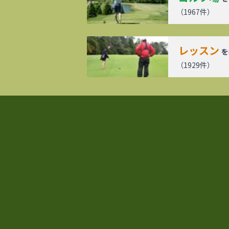
（
1967
件）
レッスン
を
（
1929
件）