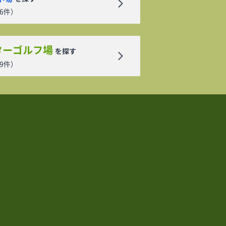
6
件）
ターゴルフ場
を探す
9
件）