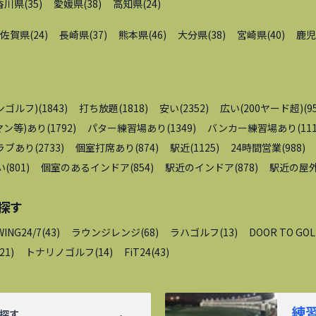
香川県
(
35
)
愛媛県
(
38
)
高知県
(
24
)
佐賀県
(
24
)
長崎県
(
37
)
熊本県
(
46
)
大分県
(
38
)
宮崎県
(
40
)
鹿児
ンゴルフ)
(
1843
)
打ち放題
(
1818
)
安い
(
2352
)
広い(200ヤード超)
(
9
ン等)あり
(
1792
)
パター練習場あり
(
1349
)
バンカー練習場あり
(
11
ラブあり
(
2733
)
個室打席あり
(
874
)
駅近
(
1125
)
24時間営業
(
988
)
い
(
801
)
個室のあるインドア
(
854
)
駅近のインドア
(
878
)
駅近の屋
探す
WING24/7
(
43
)
ラウンジレンジ
(
68
)
ラハゴルフ
(
13
)
DOOR TO GOL
21
)
トナリノゴルフ
(
14
)
FiT24
(
43
)
練
探す