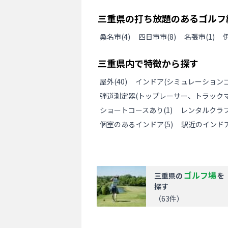
三重県
の
打ち放題のあるゴルフ
桑名市
(
4
)
四日市市
(
8
)
名張市
(
1
)
三重県
内で特徴から探す
屋外
(
40
)
インドア(シミュレーションゴ
弾道測定器(トップレーサー、トラックマ
ショートコースあり
(
1
)
レンタルクラ
個室のあるインドア
(
5
)
駅近のインド
ゴルフ場
三重県
の
を
探す
（
63
件）