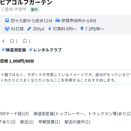
ピアゴルフガーデン
三重県
伊賀市
屋外
四十九駅から徒歩11分
伊賀市役所から8分
41打席
250yd
打席料
0円〜
7.2円/球〜
4
1
1
弾道測定器
レンタルクラブ
土日祝
1,000円/60分
レイ面ではなく、サポートが充実しているイメージです。自分がもっているク
てくれたりとうまくなりたいならここを利用することおすすめします。
200ヤード超)
(
3
)
弾道測定器(トップレーサー、トラックマン等)あり
(
2
ブあり
(
2
)
駅近
(
1
)
早朝営業
(
1
)
駅近の屋外
(
1
)