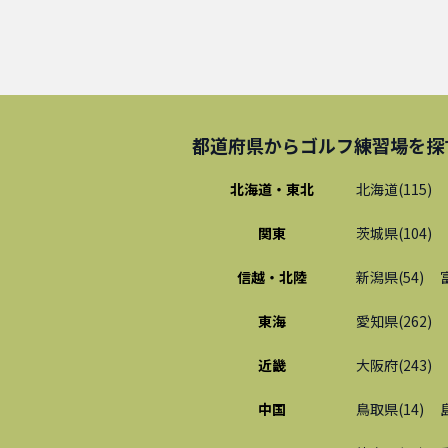
都道府県から
ゴルフ練習場
を探
北海道・東北
北海道
(
115
)
関東
茨城県
(
104
)
信越・北陸
新潟県
(
54
)
東海
愛知県
(
262
)
近畿
大阪府
(
243
)
中国
鳥取県
(
14
)