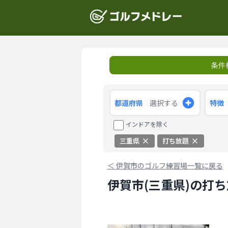
条件
都道府県
選択する
特徴
インドアを除く
三重県
打ち放題
＜
伊賀市のゴルフ練習場一覧に戻る
伊賀市(三重県)の打