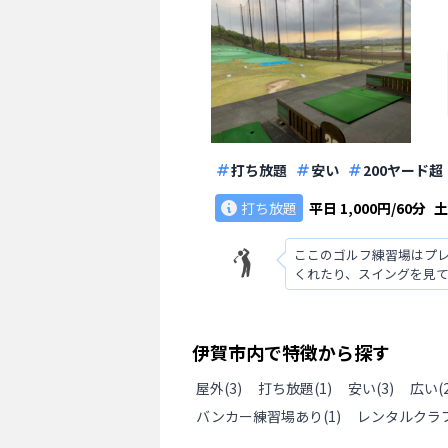
打ち放題
安い
200ヤード超
打ち放題
平日
1,000円/60分
ここのゴルフ練習場はプ
くれたり、スイングを見
伊賀市
内で特徴から探す
屋外
(
3
)
打ち放題
(
1
)
安い
(
3
)
広い(
バンカー練習場あり
(
1
)
レンタルクラ