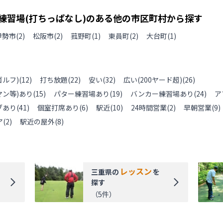
練習場(打ちっぱなし)のある
他の
市区町村から探す
伊勢市
(
2
)
松阪市
(
2
)
菰野町
(
1
)
東員町
(
2
)
大台町
(
1
)
ルフ)
(
12
)
打ち放題
(
22
)
安い
(
32
)
広い(200ヤード超)
(
26
)
ン等)あり
(
15
)
パター練習場あり
(
19
)
バンカー練習場あり
(
24
)
ア
ブあり
(
41
)
個室打席あり
(
6
)
駅近
(
10
)
24時間営業
(
2
)
早朝営業
(
9
)
ア
(
2
)
駅近の屋外
(
8
)
レッスン
三重県
の
を
探す
（
5
件）