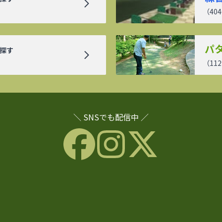
（
404
パ
探す
（
112
＼ SNSでも配信中 ／