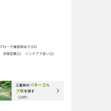
プローチ練習場あり
(
10
)
深夜営業
(
1
)
インドアで安い
(
2
)
パターゴル
三重県
の
フ場
を探す
（
14
件）