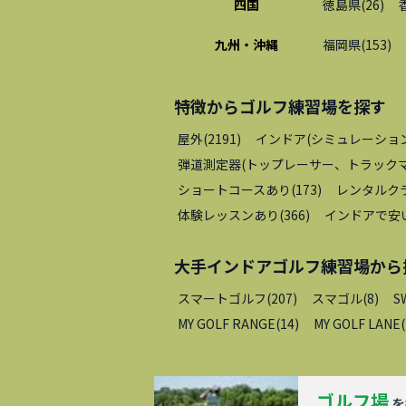
四国
徳島県
(
26
)
九州・沖縄
福岡県
(
153
)
特徴から
ゴルフ練習場
を探す
屋外
(
2191
)
インドア(シミュレーショ
弾道測定器(トップレーサー、トラックマ
ショートコースあり
(
173
)
レンタルク
体験レッスンあり
(
366
)
インドアで安
大手インドアゴルフ練習場
から
スマートゴルフ
(
207
)
スマゴル
(
8
)
S
MY GOLF RANGE
(
14
)
MY GOLF LANE
(
ゴルフ場
を