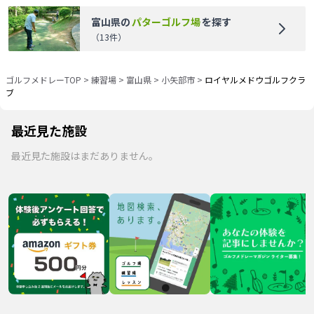
富山県
の
パターゴルフ場
を探す
（
13
件）
ゴルフメドレーTOP
>
練習場
>
富山県
>
小矢部市
>
ロイヤルメドウゴルフクラ
ブ
最近見た施設
最近見た施設はまだありません。