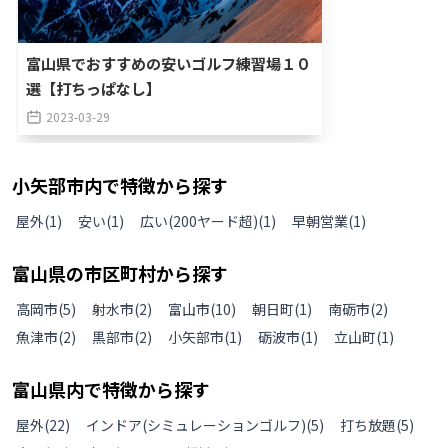
富山県でおすすめの安いゴルフ練習場１０
選【打ちっぱなし】
2023-03-29
小矢部市
内で特徴から探す
屋外
(
1
)
安い
(
1
)
広い(200ヤード超)
(
1
)
早朝営業
(
1
)
富山県
の
市区町村から探す
高岡市
(
5
)
射水市
(
2
)
富山市
(
10
)
朝日町
(
1
)
南砺市
(
2
)
魚津市
(
2
)
黒部市
(
2
)
小矢部市
(
1
)
砺波市
(
1
)
立山町
(
1
)
富山県
内で特徴から探す
屋外
(
22
)
インドア(シミュレーションゴルフ)
(
5
)
打ち放題
(
5
)