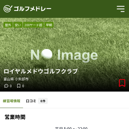
屋外
安い
200ヤード超
早朝
ロイヤルメドウゴルフクラブ
富山県
小矢部市
0
0
練習場情報
口コミ
0
件
営業時間
平日
5:00 〜 22:00