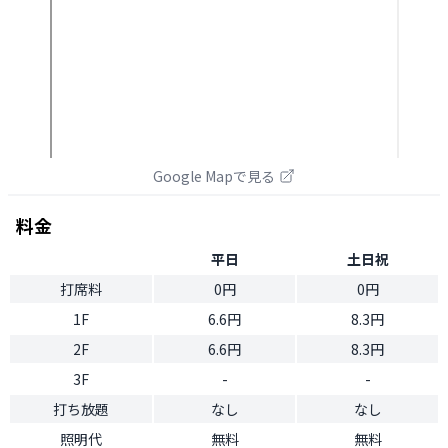
Google Mapで見る
料金
平日
土日祝
打席料
0円
0円
1F
6.6円
8.3円
2F
6.6円
8.3円
3F
-
-
打ち放題
なし
なし
照明代
無料
無料