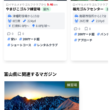
9.46
ロイヤルメドウゴルフクラブ
から
km
ロイヤルメドウゴルフクラブ
やまびこゴルフ練習場
福光ゴルフセンター
屋外
屋
津幡町役場から15分
南砺市役所から17分
8打席
224yd
26打席
210yd
打席料
0円〜
8.0円/球〜
0
0
0
0
200ヤード超
バンカ
安い
200ヤード超
アプローチ
ショートコース
レンタルクラブ
富山県
に関連するマガジン
練習場