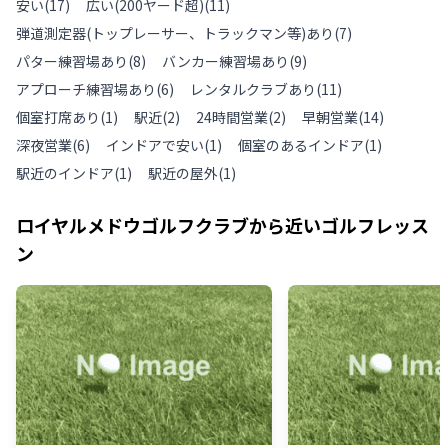
安い
(
17
)
広い(200ヤード超)
(
11
)
弾道測定器(トップレーサー、トラックマン等)あり
(
7
)
パター練習場あり
(
8
)
バンカー練習場あり
(
9
)
アプローチ練習場あり
(
6
)
レンタルクラブあり
(
11
)
個室打席あり
(
1
)
駅近
(
2
)
24時間営業
(
2
)
早朝営業
(
14
)
深夜営業
(
6
)
インドアで安い
(
1
)
個室のあるインドア
(
1
)
駅近のインドア
(
1
)
駅近の屋外
(
1
)
ロイヤルメドウゴルフクラブ
から近いゴルフレッス
ン