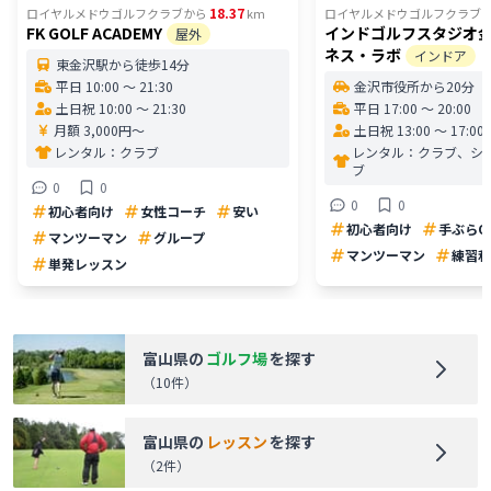
18.37
ロイヤルメドウゴルフクラブ
から
km
ロイヤルメドウゴルフクラブ
FK GOLF ACADEMY
インドゴルフスタジオ
屋外
ネス・ラボ
インドア
東金沢駅から徒歩14分
平日 10:00 〜 21:30
金沢市役所から20分
土日祝 10:00 〜 21:30
平日 17:00 〜 20:00
月額 3,000円〜
土日祝 13:00 〜 17:00
レンタル：
クラブ
レンタル：
クラブ、シ
ブ
0
0
0
0
初心者向け
女性コーチ
安い
初心者向け
手ぶらO
マンツーマン
グループ
マンツーマン
練習利
単発レッスン
富山県
の
ゴルフ場
を探す
（
10
件）
富山県
の
レッスン
を探す
（
2
件）