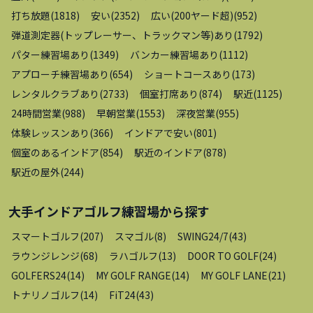
打ち放題
(
1818
)
安い
(
2352
)
広い(200ヤード超)
(
952
)
弾道測定器(トップレーサー、トラックマン等)あり
(
1792
)
パター練習場あり
(
1349
)
バンカー練習場あり
(
1112
)
アプローチ練習場あり
(
654
)
ショートコースあり
(
173
)
レンタルクラブあり
(
2733
)
個室打席あり
(
874
)
駅近
(
1125
)
24時間営業
(
988
)
早朝営業
(
1553
)
深夜営業
(
955
)
体験レッスンあり
(
366
)
インドアで安い
(
801
)
個室のあるインドア
(
854
)
駅近のインドア
(
878
)
駅近の屋外
(
244
)
大手インドアゴルフ練習場
から探す
スマートゴルフ
(
207
)
スマゴル
(
8
)
SWING24/7
(
43
)
ラウンジレンジ
(
68
)
ラハゴルフ
(
13
)
DOOR TO GOLF
(
24
)
GOLFERS24
(
14
)
MY GOLF RANGE
(
14
)
MY GOLF LANE
(
21
)
トナリノゴルフ
(
14
)
FiT24
(
43
)