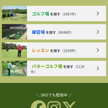
ゴルフ場
を探す
（
1967
件）
練習場
を探す
（
4046
件）
レッスン
を探す
（
1929
件）
パターゴルフ場
を探す
（
1129
件）
＼ SNSでも配信中 ／