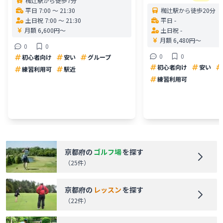
椥辻駅から徒歩7分
平日 7:00 〜 21:30
椥辻駅から徒歩20分
土日祝 7:00 〜 21:30
平日 -
月額 6,600円〜
土日祝 -
月額 6,480円〜
0
0
0
0
初心者向け
安い
グループ
初心者向け
安い
練習利用可
駅近
練習利用可
京都府
の
ゴルフ場
を探す
（
25
件）
京都府
の
レッスン
を探す
（
22
件）