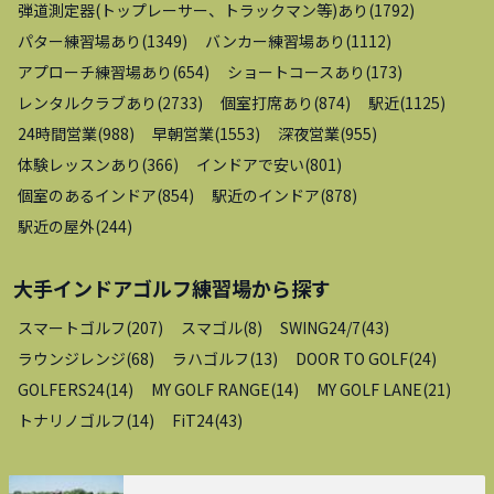
弾道測定器(トップレーサー、トラックマン等)あり
(
1792
)
パター練習場あり
(
1349
)
バンカー練習場あり
(
1112
)
アプローチ練習場あり
(
654
)
ショートコースあり
(
173
)
レンタルクラブあり
(
2733
)
個室打席あり
(
874
)
駅近
(
1125
)
24時間営業
(
988
)
早朝営業
(
1553
)
深夜営業
(
955
)
体験レッスンあり
(
366
)
インドアで安い
(
801
)
個室のあるインドア
(
854
)
駅近のインドア
(
878
)
駅近の屋外
(
244
)
大手インドアゴルフ練習場
から探す
スマートゴルフ
(
207
)
スマゴル
(
8
)
SWING24/7
(
43
)
ラウンジレンジ
(
68
)
ラハゴルフ
(
13
)
DOOR TO GOLF
(
24
)
GOLFERS24
(
14
)
MY GOLF RANGE
(
14
)
MY GOLF LANE
(
21
)
トナリノゴルフ
(
14
)
FiT24
(
43
)