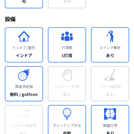
可
不可
設備
インドア/屋外
打席数
スイング解析
インドア
1打席
あり
弾道測定器
レフティー打席
パター練習場
無料 / golfzon
なし
なし
バンカー練習場
ティーアップ方法
個室打席
なし
自動
あり