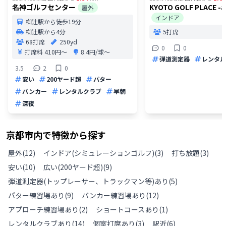
名神ゴルフセンター
KYOTO GOLF PLACE -a
屋外
インドア
椥辻駅から徒歩19分
椥辻駅から4分
5打席
68打席
250yd
0
0
打席料
410円〜
8.4円/球〜
弾道測定器
レンタル
3.5
2
0
安い
200ヤード超
パター
バンカー
レンタルクラブ
早朝
深夜
京都市
内で特徴から探す
屋外
(
12
)
インドア(シミュレーションゴルフ)
(
3
)
打ち放題
(
3
)
安い
(
10
)
広い(200ヤード超)
(
9
)
弾道測定器(トップレーサー、トラックマン等)あり
(
5
)
パター練習場あり
(
9
)
バンカー練習場あり
(
12
)
アプローチ練習場あり
(
2
)
ショートコースあり
(
1
)
レンタルクラブあり
(
14
)
個室打席あり
(
3
)
駅近
(
6
)