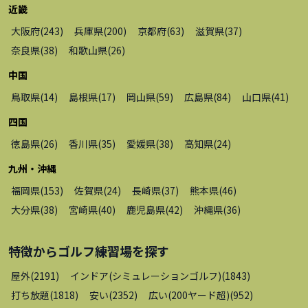
近畿
大阪府
(
243
)
兵庫県
(
200
)
京都府
(
63
)
滋賀県
(
37
)
奈良県
(
38
)
和歌山県
(
26
)
中国
鳥取県
(
14
)
島根県
(
17
)
岡山県
(
59
)
広島県
(
84
)
山口県
(
41
)
四国
徳島県
(
26
)
香川県
(
35
)
愛媛県
(
38
)
高知県
(
24
)
九州・沖縄
福岡県
(
153
)
佐賀県
(
24
)
長崎県
(
37
)
熊本県
(
46
)
大分県
(
38
)
宮崎県
(
40
)
鹿児島県
(
42
)
沖縄県
(
36
)
特徴から
ゴルフ練習場
を探す
屋外
(
2191
)
インドア(シミュレーションゴルフ)
(
1843
)
打ち放題
(
1818
)
安い
(
2352
)
広い(200ヤード超)
(
952
)