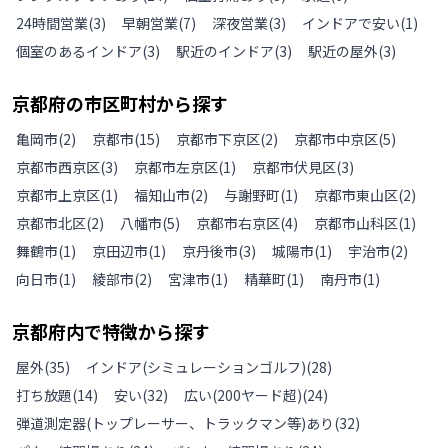
24時間営業
(
3
)
早朝営業
(
7
)
深夜営業
(
3
)
インドアで安い
(
1
)
個室のあるインドア
(
3
)
駅近のインドア
(
3
)
駅近の屋外
(
3
)
京都府
の
市区町村から探す
亀岡市
(
2
)
京都市
(
15
)
京都市下京区
(
2
)
京都市中京区
(
5
)
京都市西京区
(
3
)
京都市左京区
(
1
)
京都市伏見区
(
3
)
京都市上京区
(
1
)
福知山市
(
2
)
与謝野町
(
1
)
京都市東山区
(
2
)
京都市北区
(
2
)
八幡市
(
5
)
京都市右京区
(
4
)
京都市山科区
(
1
)
舞鶴市
(
1
)
京田辺市
(
1
)
京丹後市
(
3
)
城陽市
(
1
)
宇治市
(
2
)
向日市
(
1
)
綾部市
(
2
)
宮津市
(
1
)
精華町
(
1
)
南丹市
(
1
)
京都府
内で特徴から探す
屋外
(
35
)
インドア(シミュレーションゴルフ)
(
28
)
打ち放題
(
14
)
安い
(
32
)
広い(200ヤード超)
(
24
)
弾道測定器(トップレーサー、トラックマン等)あり
(
32
)