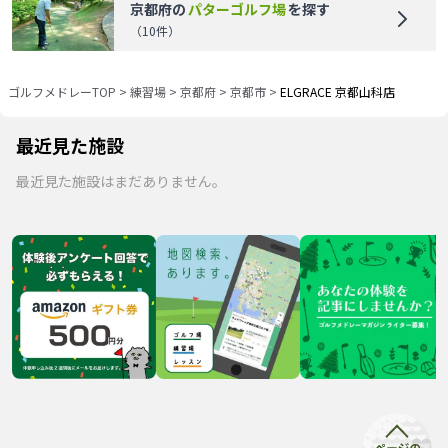
京都府
の
パターゴルフ場
を探す
（
10
件）
ゴルフメドレーTOP
>
練習場
>
京都府
>
京都市
>
ELGRACE 京都山科店
最近見た施設
最近見た施設はまだありません。