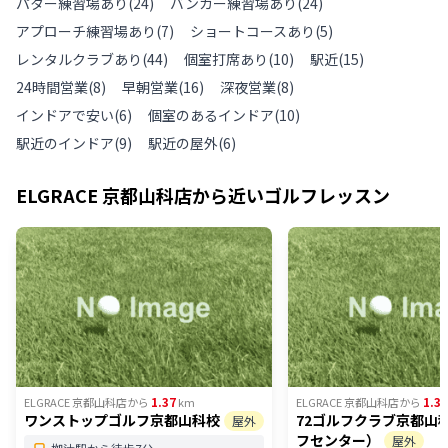
パター練習場あり
(
24
)
バンカー練習場あり
(
24
)
アプローチ練習場あり
(
7
)
ショートコースあり
(
5
)
レンタルクラブあり
(
44
)
個室打席あり
(
10
)
駅近
(
15
)
24時間営業
(
8
)
早朝営業
(
16
)
深夜営業
(
8
)
インドアで安い
(
6
)
個室のあるインドア
(
10
)
駅近のインドア
(
9
)
駅近の屋外
(
6
)
ELGRACE 京都山科店
から近いゴルフレッスン
1.37
1.37
ELGRACE 京都山科店
から
km
ELGRACE 京都山科店
から
ワンストップゴルフ京都山科校
72ゴルフクラブ京都山
屋外
フセンター）
屋外