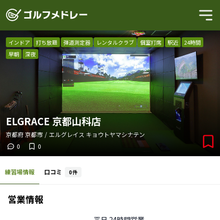
インドア
打ち放題
弾道測定器
レンタルクラブ
個室打席
駅近
24時間
早朝
深夜
ELGRACE 京都山科店
京都府
京都市
/
エルグレイス キョウトヤマシナテン
0
0
練習場情報
口コミ
0
件
営業情報
平日
24時間営業