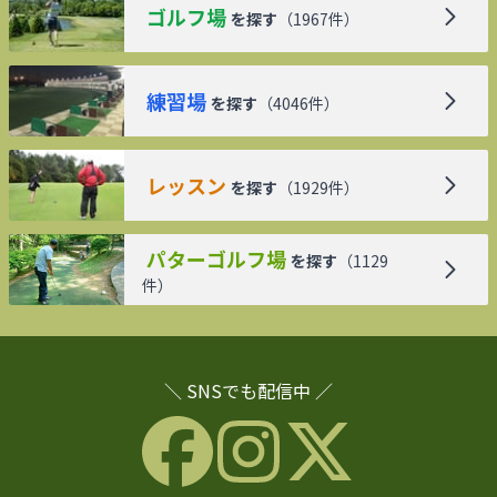
ゴルフ場
を探す
（
1967
件）
練習場
を探す
（
4046
件）
レッスン
を探す
（
1929
件）
パターゴルフ場
を探す
（
1129
件）
＼ SNSでも配信中 ／