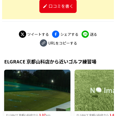
口コミを書く
ツイートする
シェアする
送る
URLをコピーする
ELGRACE 京都山科店
から近いゴルフ練習場
1.37
1.66
ELGRACE 京都山科店
から
km
ELGRACE 京都山科店
から