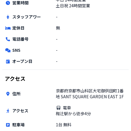
営業時間
土日祝
24時間営業
スタッフアワー
-
定休日
無
電話番号
-
SNS
-
オープン日
-
アクセス
京都府京都市山科区大宅御供田町1番
住所
地 SANT SQUARE GARDEN EAST 1F
電車
アクセス
椥辻駅から徒歩4分
駐車場
1台 無料