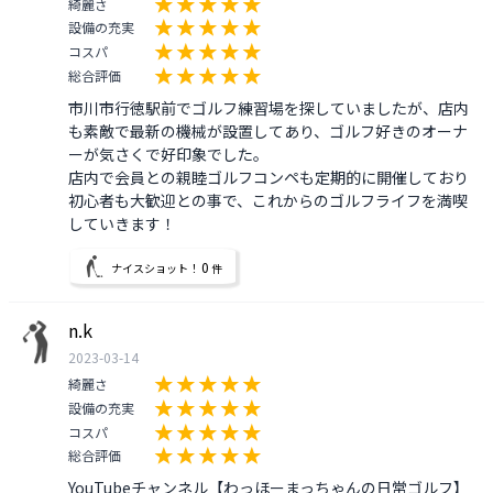
綺麗さ
設備の充実
コスパ
総合評価
市川市行徳駅前でゴルフ練習場を探していましたが、店内
も素敵で最新の機械が設置してあり、ゴルフ好きのオーナ
ーが気さくで好印象でした。

店内で会員との親睦ゴルフコンペも定期的に開催しており
初心者も大歓迎との事で、これからのゴルフライフを満喫
していきます！
0
ナイスショット！
件
n.k
2023-03-14
綺麗さ
設備の充実
コスパ
総合評価
YouTubeチャンネル【わっほーまっちゃんの日常ゴルフ】