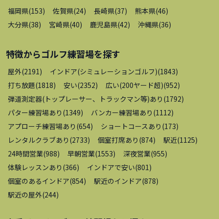
福岡県
(
153
)
佐賀県
(
24
)
長崎県
(
37
)
熊本県
(
46
)
大分県
(
38
)
宮崎県
(
40
)
鹿児島県
(
42
)
沖縄県
(
36
)
特徴から
ゴルフ練習場
を探す
屋外
(
2191
)
インドア(シミュレーションゴルフ)
(
1843
)
打ち放題
(
1818
)
安い
(
2352
)
広い(200ヤード超)
(
952
)
弾道測定器(トップレーサー、トラックマン等)あり
(
1792
)
パター練習場あり
(
1349
)
バンカー練習場あり
(
1112
)
アプローチ練習場あり
(
654
)
ショートコースあり
(
173
)
レンタルクラブあり
(
2733
)
個室打席あり
(
874
)
駅近
(
1125
)
24時間営業
(
988
)
早朝営業
(
1553
)
深夜営業
(
955
)
体験レッスンあり
(
366
)
インドアで安い
(
801
)
個室のあるインドア
(
854
)
駅近のインドア
(
878
)
駅近の屋外
(
244
)