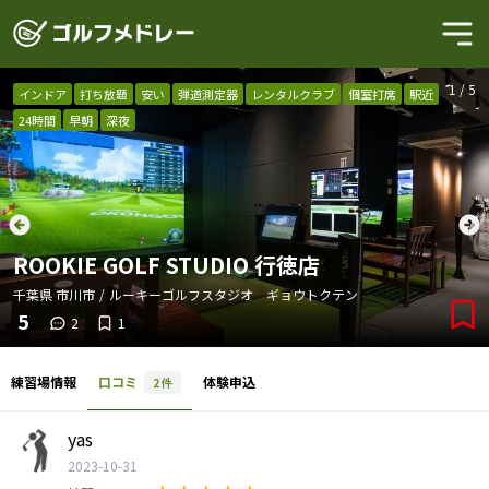
1
/
5
インドア
打ち放題
安い
弾道測定器
レンタルクラブ
個室打席
駅近
24時間
早朝
深夜
ROOKIE GOLF STUDIO 行徳店
千葉県
市川市
/
ルーキーゴルフスタジオ ギョウトクテン
5
2
1
練習場情報
口コミ
体験申込
2
件
yas
2023-10-31