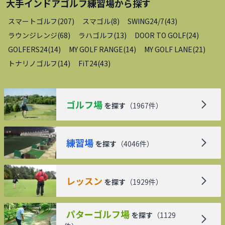
大手インドアゴルフ練習場
から探す
スマートゴルフ
(
207
)
スマゴル
(
8
)
SWING24/7
(
43
)
ラウンジレンジ
(
68
)
ラハゴルフ
(
13
)
DOOR TO GOLF
(
24
)
GOLFERS24
(
14
)
MY GOLF RANGE
(
14
)
MY GOLF LANE
(
21
)
トナリノゴルフ
(
14
)
FiT24
(
43
)
ゴルフ場
を探す
（
1967
件）
練習場
を探す
（
4046
件）
レッスン
を探す
（
1929
件）
パターゴルフ場
を探す
（
1129