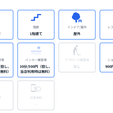
階数
インドア/屋外
レ
席
1階建て
屋外
習場
バンカー練習場
アプローチ練習場
シ
円（但し、
30分/500円（但し、
なし
900
は無料）
当店利用時は無料）
席
打席予約
-