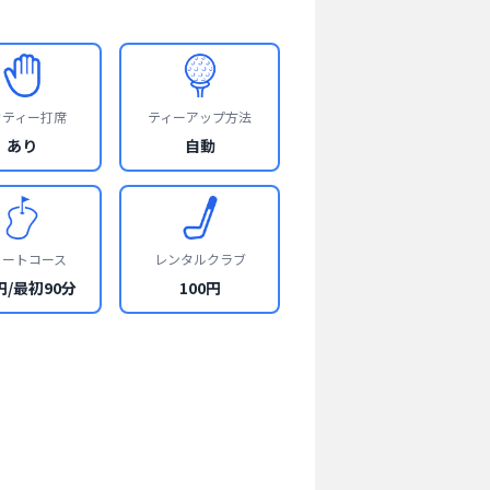
フティー打席
ティーアップ方法
あり
自動
ョートコース
レンタルクラブ
円/最初90分
100円