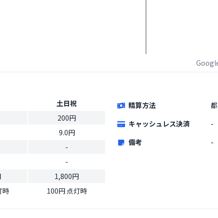
Goog
土日祝
精算方法
都
200円
キャッシュレス決済
-
9.0円
備考
-
-
-
円
1,800円
灯時
100円 点灯時