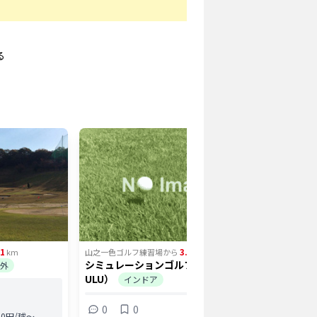
る
21
3.58
km
山之一色ゴルフ練習場
から
km
山之一色ゴ
シミュレーションゴルフ ウル（GOLF
サンゴル
外
ULU）
インドア
桑名
68打
0
0
0.0円/球〜
打席