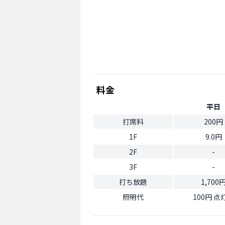
料金
平日
打席料
200円
1F
9.0円
2F
-
3F
-
打ち放題
1,700
照明代
100円 点