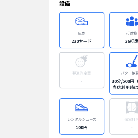
設備
広さ
打席数
230ヤード
36打
弾道測定器
パター練
-
30分/500
当店利用時
レンタルシューズ
個室打
100円
-