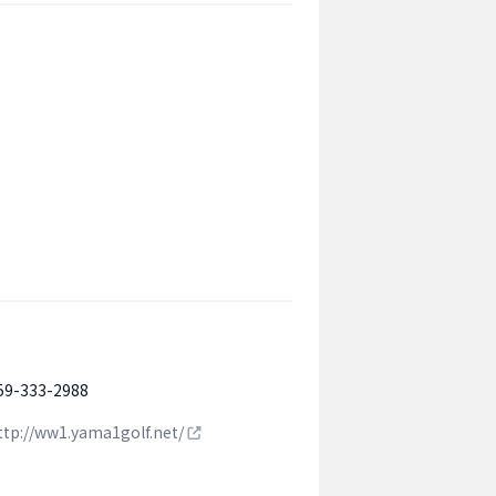
59-333-2988
ttp://ww1.yama1golf.net/