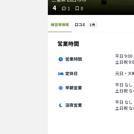
4
1
0
練習場情報
口コミ
1
件
営業時間
平日
9:00
営業時間
土日祝
9:
定休日
元日・大
平日
なし
早朝営業
土日祝
な
平日
なし
深夜営業
土日祝
な