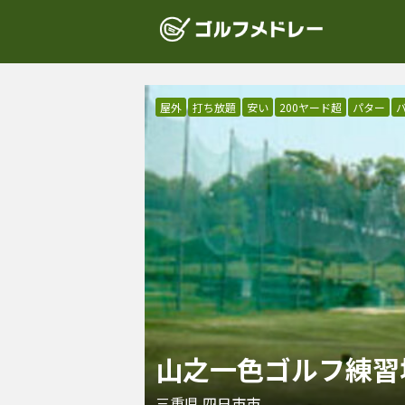
屋外
打ち放題
安い
200ヤード超
パター
山之一色ゴルフ練習
三重県
四日市市