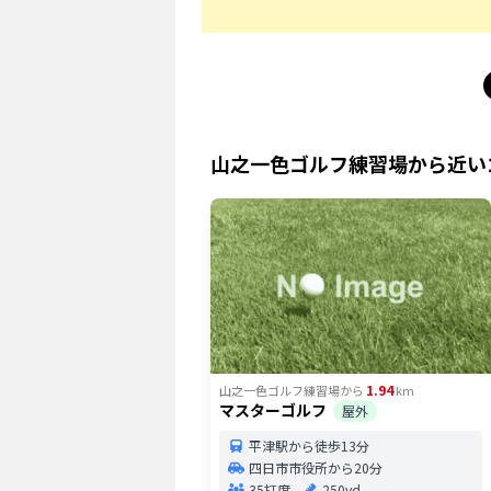
山之一色ゴルフ練習場
から近い
1.94
山之一色ゴルフ練習場
から
km
マスターゴルフ
屋外
平津駅から徒歩13分
四日市市役所から20分
35打席
250yd