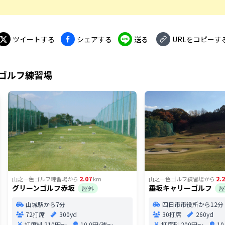
ツイートする
シェアする
送る
URLをコピーす
ゴルフ練習場
2.07
2.
山之一色ゴルフ練習場
から
km
山之一色ゴルフ練習場
から
グリーンゴルフ赤坂
垂坂キャリーゴルフ
屋外
屋
山城駅から7分
四日市市役所から12分
72打席
300yd
30打席
260yd
打席料
210円〜
10.0円/球〜
打席料
200円〜
1