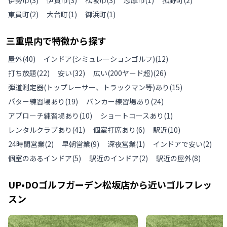
伊勢市
(
3
)
伊賀市
(
3
)
松阪市
(
3
)
志摩市
(
1
)
菰野町
(
2
)
東員町
(
2
)
大台町
(
1
)
御浜町
(
1
)
三重県
内で特徴から探す
屋外
(
40
)
インドア(シミュレーションゴルフ)
(
12
)
打ち放題
(
22
)
安い
(
32
)
広い(200ヤード超)
(
26
)
弾道測定器(トップレーサー、トラックマン等)あり
(
15
)
パター練習場あり
(
19
)
バンカー練習場あり
(
24
)
アプローチ練習場あり
(
10
)
ショートコースあり
(
1
)
レンタルクラブあり
(
41
)
個室打席あり
(
6
)
駅近
(
10
)
24時間営業
(
2
)
早朝営業
(
9
)
深夜営業
(
1
)
インドアで安い
(
2
)
個室のあるインドア
(
5
)
駅近のインドア
(
2
)
駅近の屋外
(
8
)
UP•DOゴルフガーデン松坂店
から近いゴルフレッ
スン