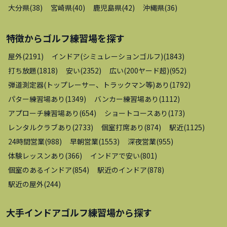
大分県
(
38
)
宮崎県
(
40
)
鹿児島県
(
42
)
沖縄県
(
36
)
特徴から
ゴルフ練習場
を探す
屋外
(
2191
)
インドア(シミュレーションゴルフ)
(
1843
)
打ち放題
(
1818
)
安い
(
2352
)
広い(200ヤード超)
(
952
)
弾道測定器(トップレーサー、トラックマン等)あり
(
1792
)
パター練習場あり
(
1349
)
バンカー練習場あり
(
1112
)
アプローチ練習場あり
(
654
)
ショートコースあり
(
173
)
レンタルクラブあり
(
2733
)
個室打席あり
(
874
)
駅近
(
1125
)
24時間営業
(
988
)
早朝営業
(
1553
)
深夜営業
(
955
)
体験レッスンあり
(
366
)
インドアで安い
(
801
)
個室のあるインドア
(
854
)
駅近のインドア
(
878
)
駅近の屋外
(
244
)
大手インドアゴルフ練習場
から探す