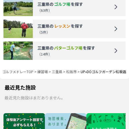
三重県
の
ゴルフ場
を探す
（
63
件）
三重県
の
レッスン
を探す
（
5
件）
三重県
の
パターゴルフ場
を探す
（
14
件）
ゴルフメドレーTOP
>
練習場
>
三重県
>
松阪市
>
UP•DOゴルフガーデン松坂店
最近見た施設
最近見た施設はまだありません。