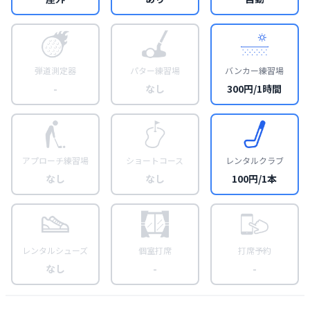
弾道測定器
パター練習場
バンカー練習場
-
なし
300円/1時間
アプローチ練習場
ショートコース
レンタルクラブ
なし
なし
100円/1本
レンタルシューズ
個室打席
打席予約
なし
-
-