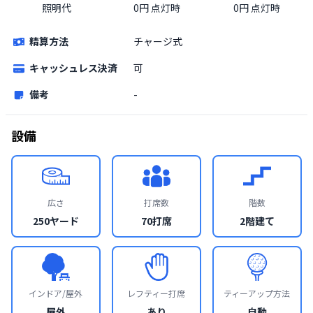
照明代
0円 点灯時
0円 点灯時
精算方法
チャージ式
キャッシュレス決済
可
備考
-
設備
広さ
打席数
階数
250ヤード
70打席
2階建て
インドア/屋外
レフティー打席
ティーアップ方法
屋外
あり
自動