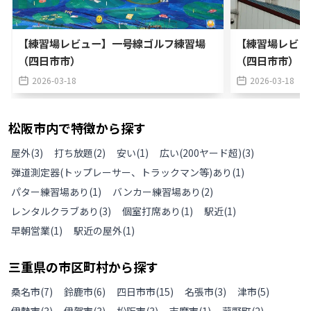
【練習場レビュー】一号線ゴルフ練習場
【練習場レビュ
（四日市市）
（四日市市）
2026-03-18
2026-03-18
松阪市
内で特徴から探す
屋外
(
3
)
打ち放題
(
2
)
安い
(
1
)
広い(200ヤード超)
(
3
)
弾道測定器(トップレーサー、トラックマン等)あり
(
1
)
パター練習場あり
(
1
)
バンカー練習場あり
(
2
)
レンタルクラブあり
(
3
)
個室打席あり
(
1
)
駅近
(
1
)
早朝営業
(
1
)
駅近の屋外
(
1
)
三重県
の
市区町村から探す
桑名市
(
7
)
鈴鹿市
(
6
)
四日市市
(
15
)
名張市
(
3
)
津市
(
5
)