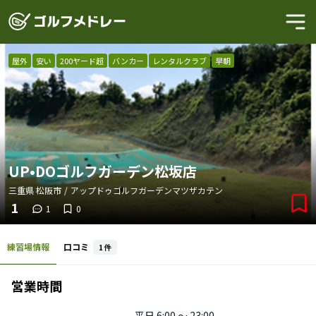
屋外
安い
200ヤード超
バンカー
レンタルクラブ
早朝
UP•DOゴルフガーデン松坂店
三重県
松阪市
/
アップドゥゴルフガーデンマツザカテン
1
1
0
練習場情報
口コミ
1
件
営業時間
平日
6:00 〜 23:00