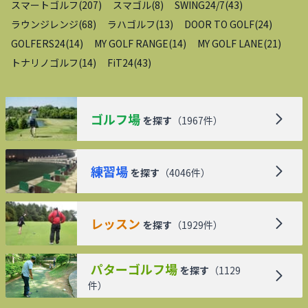
スマートゴルフ
(
207
)
スマゴル
(
8
)
SWING24/7
(
43
)
ラウンジレンジ
(
68
)
ラハゴルフ
(
13
)
DOOR TO GOLF
(
24
)
GOLFERS24
(
14
)
MY GOLF RANGE
(
14
)
MY GOLF LANE
(
21
)
トナリノゴルフ
(
14
)
FiT24
(
43
)
ゴルフ場
を探す
（
1967
件）
練習場
を探す
（
4046
件）
レッスン
を探す
（
1929
件）
パターゴルフ場
を探す
（
1129
件）