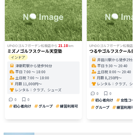
21.18
UP•DOゴルフガーデン松坂店
から
km
UP•DOゴルフガーデン松坂店
ミズノゴルフスクール天空塾
つるやゴルフスクール
インドア
井田川駅から徒歩29分
津新町駅から徒歩96分
平日 9:30 〜 20:40
平日 7:00 〜 18:00
土日祝 8:00 〜 20:40
土日祝 7:00 〜 18:00
月額 8,250円〜
月額 11,000円〜
レンタル：
クラブ、シ
レンタル：
クラブ、シューズ
0
0
0
0
初心者向け
女性コー
初心者向け
グループ
練習利用可
グループ
練習利用可