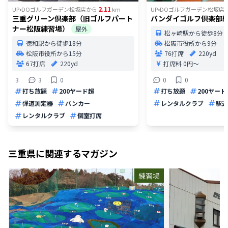
2.11
UP•DOゴルフガーデン松坂店
から
km
UP•DOゴルフガーデン松坂店
三重グリーン倶楽部（旧ゴルフパート
バンダイゴルフ倶楽部
ナー松阪練習場）
屋外
松ヶ崎駅から徒歩8分
徳和駅から徒歩18分
松阪市役所から9分
松阪市役所から15分
76打席
220yd
67打席
220yd
打席料
0円〜
3
3
0
0
0
打ち放題
200ヤード超
打ち放題
200ヤード
弾道測定器
バンカー
レンタルクラブ
駅近
レンタルクラブ
個室打席
三重県
に関連するマガジン
練習場