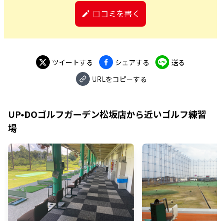
口コミを書く
ツイートする
シェアする
送る
URLをコピーする
UP•DOゴルフガーデン松坂店
から近いゴルフ練習
場