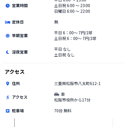
営業時間
土日祝
6:00 〜 23:00
日曜日 6:00 〜 22:00
定休日
無
平日
6：00～ 7円/1球
早朝営業
土日祝
6：00～ 7円/1球
平日
なし
深夜営業
土日祝
なし
アクセス
住所
三重県松阪市八太町612-1
車
アクセス
松阪市役所から17分
駐車場
70台 無料