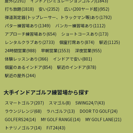
屋外
(
2191
)
インドア(シミュレーションゴルフ)
(
1843
)
打ち放題
(
1818
)
安い
(
2352
)
広い(200ヤード超)
(
952
)
弾道測定器(トップレーサー、トラックマン等)あり
(
1792
)
パター練習場あり
(
1349
)
バンカー練習場あり
(
1112
)
アプローチ練習場あり
(
654
)
ショートコースあり
(
173
)
レンタルクラブあり
(
2733
)
個室打席あり
(
874
)
駅近
(
1125
)
24時間営業
(
988
)
早朝営業
(
1553
)
深夜営業
(
955
)
体験レッスンあり
(
366
)
インドアで安い
(
801
)
個室のあるインドア
(
854
)
駅近のインドア
(
878
)
駅近の屋外
(
244
)
大手インドアゴルフ練習場
から探す
スマートゴルフ
(
207
)
スマゴル
(
8
)
SWING24/7
(
43
)
ラウンジレンジ
(
68
)
ラハゴルフ
(
13
)
DOOR TO GOLF
(
24
)
GOLFERS24
(
14
)
MY GOLF RANGE
(
14
)
MY GOLF LANE
(
21
)
トナリノゴルフ
(
14
)
FiT24
(
43
)