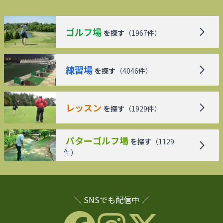
ゴルフ場
を探す
（
1967
件）
練習場
を探す
（
4046
件）
レッスン
を探す
（
1929
件）
パターゴルフ場
を探す
（
1129
件）
＼ SNSでも配信中 ／