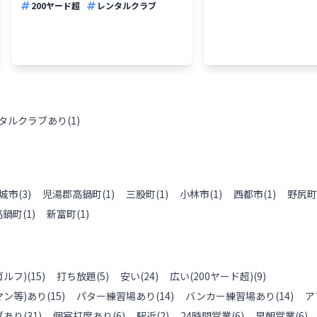
200ヤード超
レンタルクラブ
タルクラブあり
(
1
)
城市
(
3
)
児湯郡高鍋町
(
1
)
三股町
(
1
)
小林市
(
1
)
西都市
(
1
)
野尻町
高鍋町
(
1
)
新富町
(
1
)
ルフ)
(
15
)
打ち放題
(
5
)
安い
(
24
)
広い(200ヤード超)
(
9
)
ン等)あり
(
15
)
パター練習場あり
(
14
)
バンカー練習場あり
(
14
)
ア
ブあり
(
31
)
個室打席あり
(
6
)
駅近
(
2
)
24時間営業
(
6
)
早朝営業
(
6
)