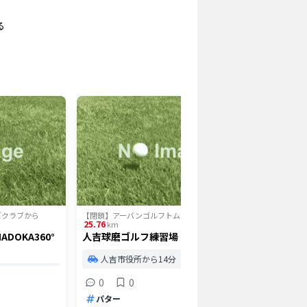
る
ズクラブ
から
【閉鎖】アーバンゴルフトムズクラブ
から
【閉鎖】ア
25.76
28.26
km
km
DOKA360°
人吉球磨ゴルフ練習場
グリーン
屋外
人吉市役所から14分
伊佐
38打
0
0
打席
パター