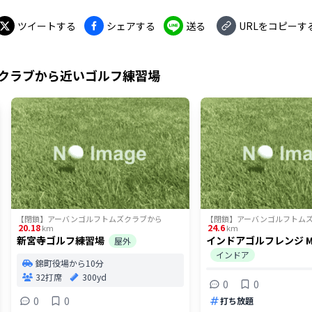
ツイートする
シェアする
送る
URLをコピーす
クラブ
から近いゴルフ練習場
【閉鎖】アーバンゴルフトムズクラブ
から
【閉鎖】アーバンゴルフトム
20.18
24.6
km
km
新宮寺ゴルフ練習場
インドアゴルフレンジ MA
屋外
インドア
錦町役場から10分
32打席
300yd
0
0
0
0
打ち放題