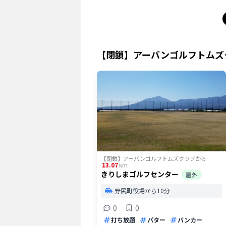
【閉鎖】アーバンゴルフトムズ
【閉鎖】アーバンゴルフトムズクラブ
から
13.07
km
きりしまゴルフセンター
屋外
野尻町役場から10分
0
0
打ち放題
パター
バンカー