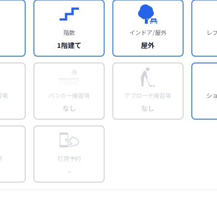
階数
インドア/屋外
レ
1階建て
屋外
習場
バンカー練習場
アプローチ練習場
シ
なし
なし
席
打席予約
-