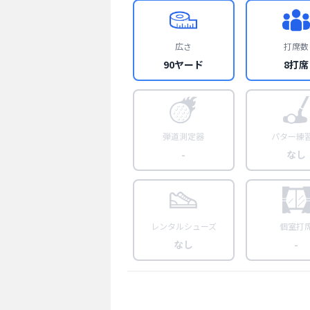
広さ
打席数
90ヤード
8打席
弾道測定器
パター練
-
なし
レンタルシューズ
個室打
なし
-