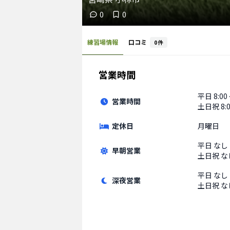
0
0
練習場情報
口コミ
0
件
営業時間
平日
8:00
営業時間
土日祝
8:
定休日
月曜日
平日
なし
早朝営業
土日祝
な
平日
なし
深夜営業
土日祝
な