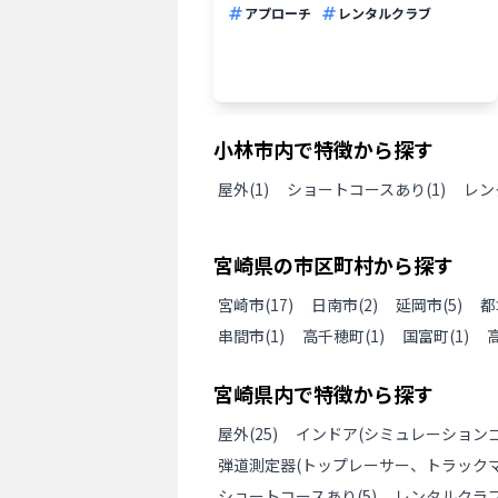
アプローチ
レンタルクラブ
小林市
内で特徴から探す
屋外
(
1
)
ショートコースあり
(
1
)
レン
宮崎県
の
市区町村から探す
宮崎市
(
17
)
日南市
(
2
)
延岡市
(
5
)
都
串間市
(
1
)
高千穂町
(
1
)
国富町
(
1
)
宮崎県
内で特徴から探す
屋外
(
25
)
インドア(シミュレーションゴ
弾道測定器(トップレーサー、トラックマ
ショートコースあり
(
5
)
レンタルクラ