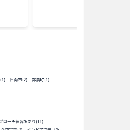
0
打ち放
アプロ
(
1
)
日向市
(
2
)
都農町
(
1
)
プローチ練習場あり
(
11
)
深夜営業
(
2
)
インドアで安い
(
5
)