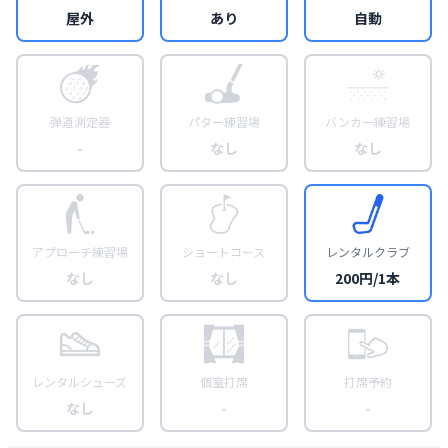
屋外
あり
自動
弾道測定器
パター練習場
バンカー練習場
-
なし
なし
アプローチ練習場
ショートコース
レンタルクラブ
なし
なし
200円/1本
レンタルシューズ
個室打席
打席予約
なし
-
-