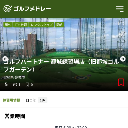
1
/
2
屋外
打ち放題
レンタルクラブ
早朝
ゴルフパートナー 都城練習場店（旧都城ゴル
フガーデン）
宮崎県
都城市
5
1
0
練習場情報
口コミ
1
件
営業時間
平日
6:30 〜 22:00