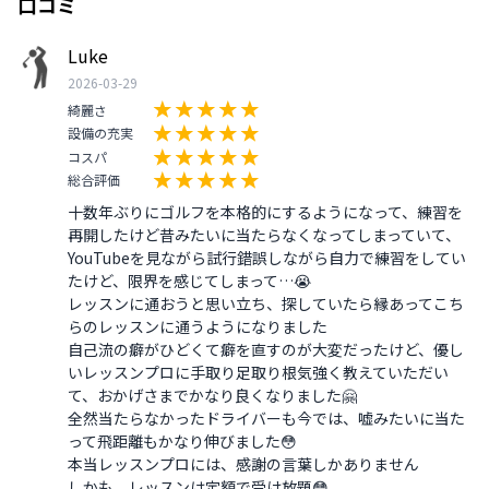
口コミ
Luke
2026-03-29
綺麗さ
設備の充実
コスパ
総合評価
十数年ぶりにゴルフを本格的にするようになって、練習を
再開したけど昔みたいに当たらなくなってしまっていて、
YouTubeを見ながら試行錯誤しながら自力で練習をしてい
たけど、限界を感じてしまって…😭

レッスンに通おうと思い立ち、探していたら縁あってこち
らのレッスンに通うようになりました

自己流の癖がひどくて癖を直すのが大変だったけど、優し
いレッスンプロに手取り足取り根気強く教えていただい
て、おかげさまでかなり良くなりました🤗

全然当たらなかったドライバーも今では、嘘みたいに当た
って飛距離もかなり伸びました😳

本当レッスンプロには、感謝の言葉しかありません

しかも、レッスンは定額で受け放題😳
