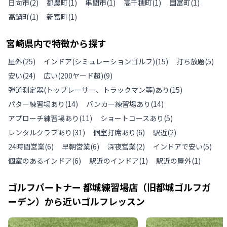
日向市
(
2
)
都農町
(
1
)
串間市
(
1
)
高千穂町
(
1
)
国富町
(
1
)
高鍋町
(
1
)
新富町
(
1
)
宮崎県
内で特徴から探す
屋外
(
25
)
インドア(シミュレーションゴルフ)
(
15
)
打ち放題
(
5
)
安い
(
24
)
広い(200ヤード超)
(
9
)
弾道測定器(トップレーサー、トラックマン等)あり
(
15
)
パター練習場あり
(
14
)
バンカー練習場あり
(
14
)
アプローチ練習場あり
(
11
)
ショートコースあり
(
5
)
レンタルクラブあり
(
31
)
個室打席あり
(
6
)
駅近
(
2
)
24時間営業
(
6
)
早朝営業
(
6
)
深夜営業
(
2
)
インドアで安い
(
5
)
個室のあるインドア
(
6
)
駅近のインドア
(
1
)
駅近の屋外
(
1
)
ゴルフパートナー 都城練習場店（旧都城ゴルフガ
ーデン）
から近いゴルフレッスン