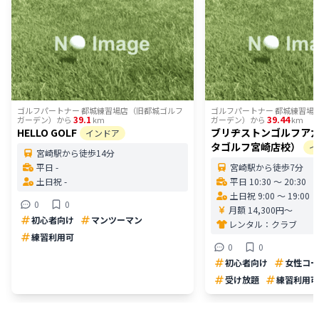
ゴルフパートナー 都城練習場店（旧都城ゴルフ
ゴルフパートナー 都城練習場
39.1
39.44
ガーデン）
から
km
ガーデン）
から
km
HELLO GOLF
ブリヂストンゴルフア
インドア
タゴルフ宮崎店校）
イ
宮崎駅から徒歩14分
平日 -
宮崎駅から徒歩7分
土日祝 -
平日 10:30 〜 20:30
土日祝 9:00 〜 19:00
0
0
月額 14,300円〜
初心者向け
マンツーマン
レンタル：
クラブ
練習利用可
0
0
初心者向け
女性コー
受け放題
練習利用可