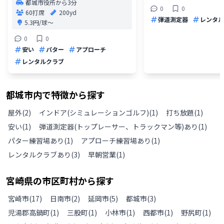
都城市役所から3分
0
0
60打席
200yd
弾道測定器
レンタル
5.3円/球〜
0
0
安い
パター
アプローチ
レンタルクラブ
都城市
内で特徴から探す
屋外
(
2
)
インドア(シミュレーションゴルフ)
(
1
)
打ち放題
(
1
)
安い
(
1
)
弾道測定器(トップレーサー、トラックマン等)あり
(
1
)
パター練習場あり
(
1
)
アプローチ練習場あり
(
1
)
レンタルクラブあり
(
3
)
早朝営業
(
1
)
宮崎県
の
市区町村から探す
宮崎市
(
17
)
日南市
(
2
)
延岡市
(
5
)
都城市
(
3
)
児湯郡高鍋町
(
1
)
三股町
(
1
)
小林市
(
1
)
西都市
(
1
)
野尻町
(
1
)