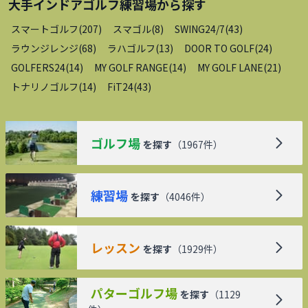
大手インドアゴルフ練習場
から探す
スマートゴルフ
(
207
)
スマゴル
(
8
)
SWING24/7
(
43
)
ラウンジレンジ
(
68
)
ラハゴルフ
(
13
)
DOOR TO GOLF
(
24
)
GOLFERS24
(
14
)
MY GOLF RANGE
(
14
)
MY GOLF LANE
(
21
)
トナリノゴルフ
(
14
)
FiT24
(
43
)
ゴルフ場
を探す
（
1967
件）
練習場
を探す
（
4046
件）
レッスン
を探す
（
1929
件）
パターゴルフ場
を探す
（
1129