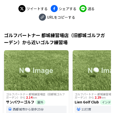
ツイートする
シェアする
送る
URLをコピーする
ゴルフパートナー 都城練習場店（旧都城ゴルフガ
ーデン）
から近いゴルフ練習場
ゴルフパートナー 都城練習場店（旧都城ゴルフ
ゴルフパートナー 都城練習場
2.14
2.29
ガーデン）
から
km
ガーデン）
から
km
サンパワーゴルフ
Lien Golf Club
屋外
インド
西都城市から徒歩25分
11打席