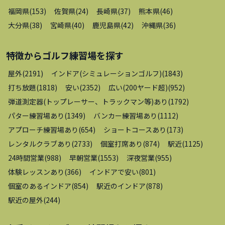
福岡県
(
153
)
佐賀県
(
24
)
長崎県
(
37
)
熊本県
(
46
)
大分県
(
38
)
宮崎県
(
40
)
鹿児島県
(
42
)
沖縄県
(
36
)
特徴から
ゴルフ練習場
を探す
屋外
(
2191
)
インドア(シミュレーションゴルフ)
(
1843
)
打ち放題
(
1818
)
安い
(
2352
)
広い(200ヤード超)
(
952
)
弾道測定器(トップレーサー、トラックマン等)あり
(
1792
)
パター練習場あり
(
1349
)
バンカー練習場あり
(
1112
)
アプローチ練習場あり
(
654
)
ショートコースあり
(
173
)
レンタルクラブあり
(
2733
)
個室打席あり
(
874
)
駅近
(
1125
)
24時間営業
(
988
)
早朝営業
(
1553
)
深夜営業
(
955
)
体験レッスンあり
(
366
)
インドアで安い
(
801
)
個室のあるインドア
(
854
)
駅近のインドア
(
878
)
駅近の屋外
(
244
)