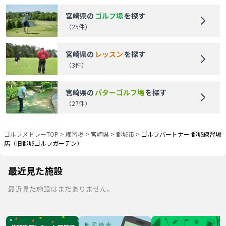
宮崎県
の
ゴルフ場
を探す
（
25
件）
宮崎県
の
レッスン
を探す
（
3
件）
宮崎県
の
パターゴルフ場
を探す
（
27
件）
ゴルフメドレーTOP
>
練習場
>
宮崎県
>
都城市
>
ゴルフパートナー 都城練習場
店（旧都城ゴルフガーデン）
最近見た施設
最近見た施設はまだありません。