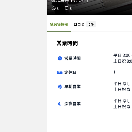
0
0
練習場情報
口コミ
0
件
営業時間
平日
8:00
営業時間
土日祝
8:
定休日
無
平日
なし
早朝営業
土日祝
な
平日
なし
深夜営業
土日祝
な