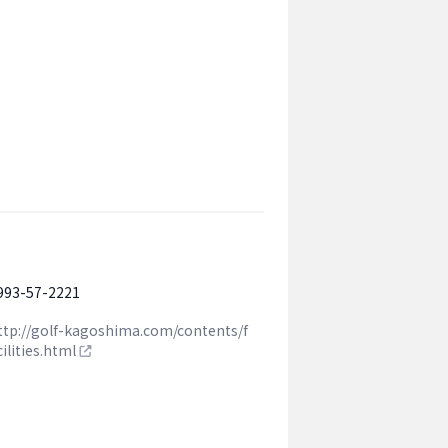
993-57-2221
ttp://golf-kagoshima.com/contents/f
cilities.html