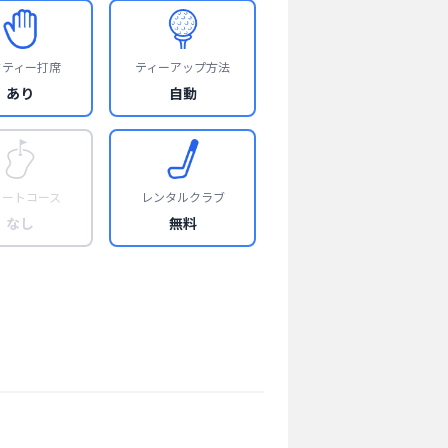
フティー打席
ティーアップ方法
あり
自動
ョートコース
レンタルクラブ
なし
無料