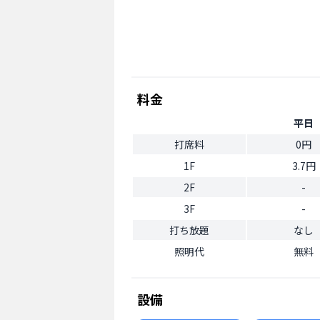
料金
平日
打席料
0円
1F
3.7円
2F
-
3F
-
打ち放題
なし
照明代
無料
設備