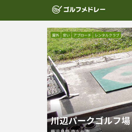
屋外
安い
アプローチ
レンタルクラブ
川辺パークゴルフ場
鹿児島県
南九州市