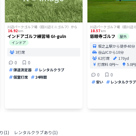
川辺パークゴルフ場（旧川辺ミニゴルフ）
から
川辺パークゴルフ場（旧川辺
16.92
18.57
km
km
インドアゴルフ練習場 G!-guln
慈眼寺ゴルフ
屋外
インドア
坂之上駅から徒歩40分
3打席
谷山ICから10分
62打席
170yd
0
0
打席料
0円〜
5.0
弾道測定器
レンタルクラブ
0
0
個室打席
24時間
安い
レンタルクラブ
り
(
1
)
レンタルクラブあり
(
1
)