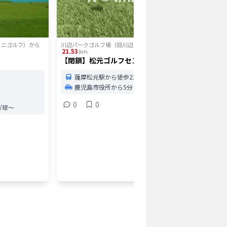
ミニゴルフ）
から
川辺パークゴルフ場（旧川辺ミニゴルフ）
から
川辺パーク
21.53
22.69
km
km
【閉鎖】松元ゴルフセンター
メテオ・
屋外
屋外
薩摩松元駅から徒歩22分
鹿児島市役所から5分
谷山
鹿児
0
0
円/球〜
60打
打席
0
打ち放
バン
深夜