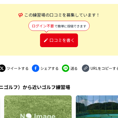
この
練習場
の口コミを募集しています！
ログイン不要
で簡単に投稿できます
口コミを書く
ツイートする
シェアする
送る
URLをコピーす
ニゴルフ）
から近いゴルフ練習場