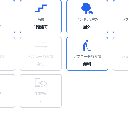
階数
インドア/屋外
レ
席
1階建て
屋外
習場
バンカー練習場
アプローチ練習場
シ
なし
無料
席
打席予約
-