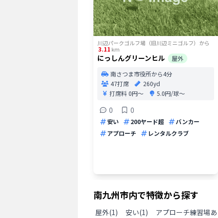
川辺パークゴルフ場（旧川辺ミニゴルフ）
から
3.11
km
にっしんグリーンヒル
屋外
南さつま市役所から4分
47打席
260yd
打席料
0円〜
5.0円/球〜
0
0
安い
200ヤード超
バンカー
アプローチ
レンタルクラブ
南九州市
内で特徴から探す
屋外
(
1
)
安い
(
1
)
アプローチ練習場あ