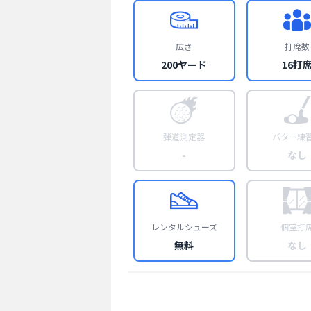
広さ
打席数
200ヤード
16打
弾道測定器
パター練
-
なし
レンタルシューズ
個室打
無料
なし