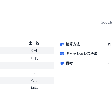
Goog
土日祝
精算方法
都
0円
キャッシュレス決済
-
3.7円
備考
-
-
-
なし
無料