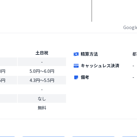
Goog
土日祝
精算方法
都
-
キャッシュレス決済
-
8円
5.0円〜6.0円
備考
-
5円
4.3円〜5.5円
-
なし
無料