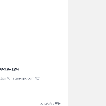
98-936-1294
ttps://chatan-spc.com/
2023/3/10
更新