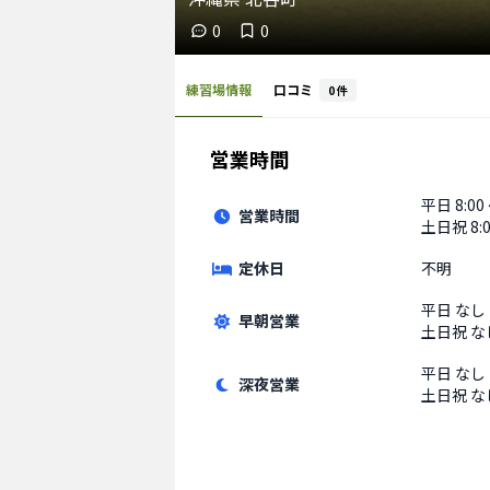
0
0
練習場情報
口コミ
0
件
営業時間
平日
8:00
営業時間
土日祝
8:
定休日
不明
平日
なし
早朝営業
土日祝
な
平日
なし
深夜営業
土日祝
な