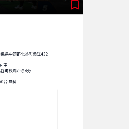
沖縄県中頭郡北谷町桑江432
車
北谷町役場から4分
50台 無料