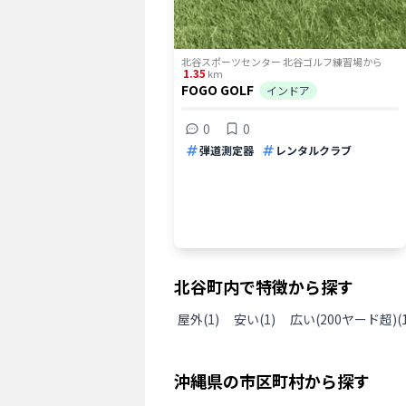
北谷スポーツセンター 北谷ゴルフ練習場
から
1.35
km
FOGO GOLF
インドア
0
0
弾道測定器
レンタルクラブ
北谷町
内で特徴から探す
屋外
(
1
)
安い
(
1
)
広い(200ヤード超)
(
沖縄県
の
市区町村から探す