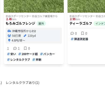
北谷スポーツセンター 北谷ゴルフ練習場
から
北谷スポーツセンター 北谷ゴ
2.45
2.95
km
km
もろみゴルフレンジ
ティーラゴルフ
屋外
インド
沖縄市役所から8分
0
0
56打席
220yd
弾道測定器
4.8円/球〜
1
1
0
安い
200ヤード超
バンカー
レンタルクラブ
早朝
1
)
レンタルクラブあり
(
1
)