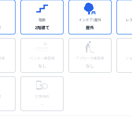
階数
インドア/屋外
レ
席
2階建て
屋外
習場
バンカー練習場
アプローチ練習場
シ
なし
なし
席
打席予約
-