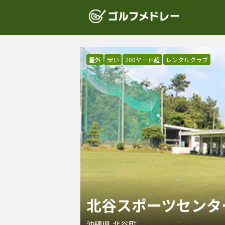
屋外
安い
200ヤード超
レンタルクラブ
北谷スポーツセンタ
沖縄県
北谷町