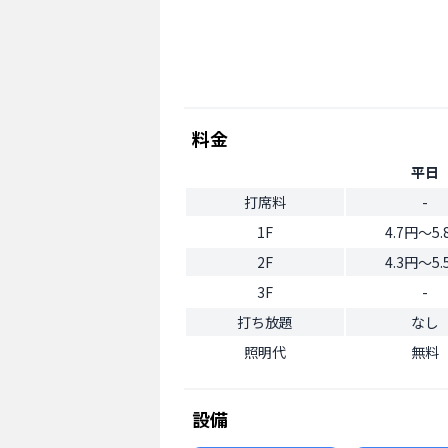
料金
平日
打席料
-
1F
4.7円〜5.
2F
4.3円〜5.
3F
-
打ち放題
なし
照明代
無料
設備