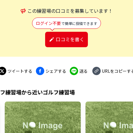
この
練習場
の口コミを募集しています！
ログイン不要
で簡単に投稿できます
口コミを書く
ツイートする
シェアする
送る
URLをコピーす
ルフ練習場
から近いゴルフ練習場