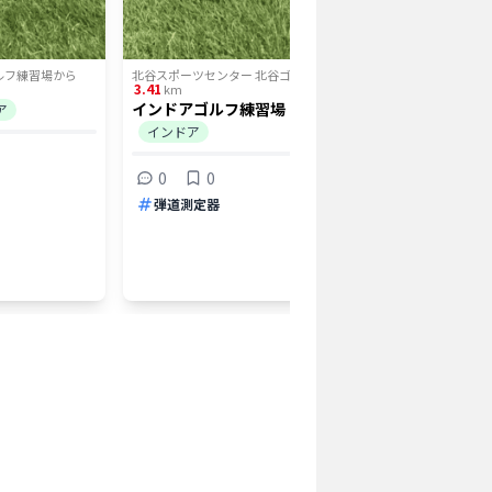
ルフ練習場
から
北谷スポーツセンター 北谷ゴルフ練習場
から
北谷スポー
3.41
4.46
km
km
インドアゴルフ練習場 Ougusta
コザゴル
ア
インドア
沖縄
40打
0
0
5.0
弾道測定器
3
安い