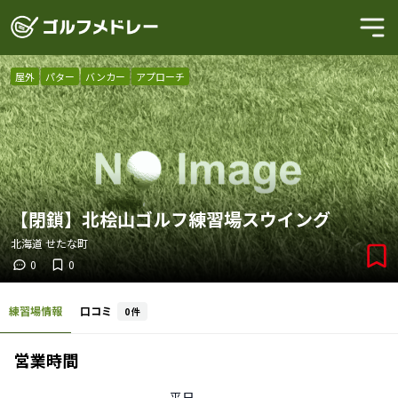
屋外
パター
バンカー
アプローチ
【閉鎖】北桧山ゴルフ練習場スウイング
北海道
せたな町
0
0
練習場情報
口コミ
0
件
営業時間
平日
-