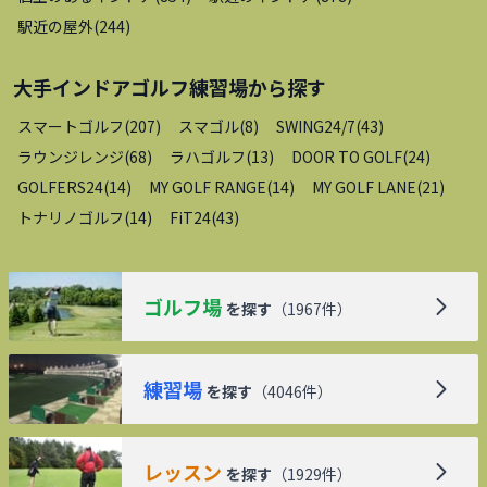
駅近の屋外
(
244
)
大手インドアゴルフ練習場
から探す
スマートゴルフ
(
207
)
スマゴル
(
8
)
SWING24/7
(
43
)
ラウンジレンジ
(
68
)
ラハゴルフ
(
13
)
DOOR TO GOLF
(
24
)
GOLFERS24
(
14
)
MY GOLF RANGE
(
14
)
MY GOLF LANE
(
21
)
トナリノゴルフ
(
14
)
FiT24
(
43
)
ゴルフ場
を探す
（
1967
件）
練習場
を探す
（
4046
件）
レッスン
を探す
（
1929
件）