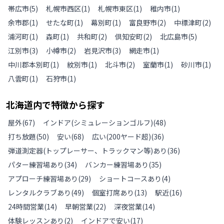
帯広市
(
5
)
札幌市西区
(
1
)
札幌市東区
(
1
)
稚内市
(
1
)
余市郡
(
1
)
せたな町
(
1
)
幕別町
(
1
)
富良野市
(
2
)
中標津町
(
2
)
浦河町
(
1
)
森町
(
1
)
共和町
(
2
)
倶知安町
(
2
)
北広島市
(
5
)
江別市
(
3
)
小樽市
(
2
)
岩見沢市
(
3
)
網走市
(
1
)
中川郡本別町
(
1
)
紋別市
(
1
)
北斗市
(
2
)
室蘭市
(
1
)
砂川市
(
1
)
八雲町
(
1
)
石狩市
(
1
)
北海道
内で特徴から探す
屋外
(
67
)
インドア(シミュレーションゴルフ)
(
48
)
打ち放題
(
50
)
安い
(
68
)
広い(200ヤード超)
(
36
)
弾道測定器(トップレーサー、トラックマン等)あり
(
36
)
パター練習場あり
(
34
)
バンカー練習場あり
(
35
)
アプローチ練習場あり
(
29
)
ショートコースあり
(
4
)
レンタルクラブあり
(
49
)
個室打席あり
(
13
)
駅近
(
16
)
24時間営業
(
14
)
早朝営業
(
22
)
深夜営業
(
14
)
体験レッスンあり
(
2
)
インドアで安い
(
17
)