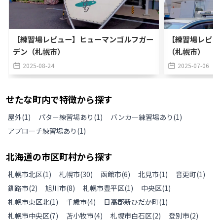
【練習場レビュー】ヒューマンゴルフガー
【練習場レビュ
デン（札幌市）
（札幌市）
2025-08-24
2025-07-06
せたな町
内で特徴から探す
屋外
(
1
)
パター練習場あり
(
1
)
バンカー練習場あり
(
1
)
アプローチ練習場あり
(
1
)
北海道
の
市区町村から探す
札幌市北区
(
1
)
札幌市
(
30
)
函館市
(
6
)
北見市
(
1
)
音更町
(
1
)
釧路市
(
2
)
旭川市
(
8
)
札幌市豊平区
(
1
)
中央区
(
1
)
札幌市東区北
(
1
)
千歳市
(
4
)
日高郡新ひだか町
(
1
)
札幌市中央区
(
7
)
苫小牧市
(
4
)
札幌市白石区
(
2
)
登別市
(
2
)