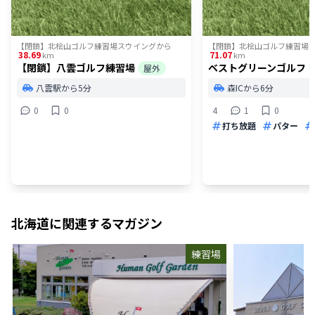
【閉鎖】北桧山ゴルフ練習場スウイング
から
【閉鎖】北桧山ゴルフ練習場
38.69
71.07
km
km
【閉鎖】八雲ゴルフ練習場
ベストグリーンゴルフ
屋外
八雲駅から5分
森ICから6分
0
0
4
1
0
打ち放題
パター
北海道
に関連するマガジン
練習場