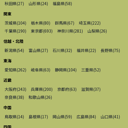
秋田県
(
27
)
山形県
(
24
)
福島県
(
58
)
関東
茨城県
(
104
)
栃木県
(
80
)
群馬県
(
67
)
埼玉県
(
222
)
千葉県
(
190
)
東京都
(
693
)
神奈川県
(
281
)
山梨県
(
26
)
信越・北陸
新潟県
(
54
)
富山県
(
27
)
石川県
(
32
)
福井県
(
22
)
長野県
(
75
)
東海
愛知県
(
262
)
岐阜県
(
63
)
静岡県
(
104
)
三重県
(
52
)
近畿
大阪府
(
243
)
兵庫県
(
200
)
京都府
(
63
)
滋賀県
(
37
)
奈良県
(
38
)
和歌山県
(
26
)
中国
鳥取県
(
14
)
島根県
(
17
)
岡山県
(
59
)
広島県
(
84
)
山口県
(
41
)
四国