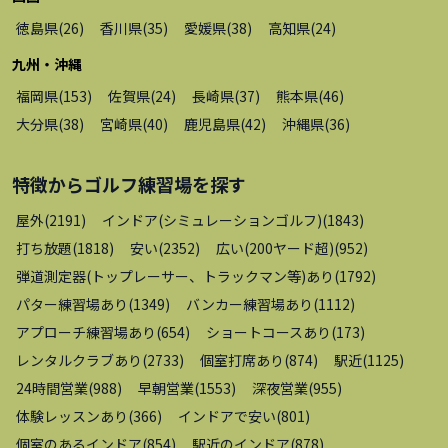
徳島県
(
26
)
香川県
(
35
)
愛媛県
(
38
)
高知県
(
24
)
九州・沖縄
福岡県
(
153
)
佐賀県
(
24
)
長崎県
(
37
)
熊本県
(
46
)
大分県
(
38
)
宮崎県
(
40
)
鹿児島県
(
42
)
沖縄県
(
36
)
特徴から
ゴルフ練習場
を探す
屋外
(
2191
)
インドア(シミュレーションゴルフ)
(
1843
)
打ち放題
(
1818
)
安い
(
2352
)
広い(200ヤード超)
(
952
)
弾道測定器(トップレーサー、トラックマン等)あり
(
1792
)
パター練習場あり
(
1349
)
バンカー練習場あり
(
1112
)
アプローチ練習場あり
(
654
)
ショートコースあり
(
173
)
レンタルクラブあり
(
2733
)
個室打席あり
(
874
)
駅近
(
1125
)
24時間営業
(
988
)
早朝営業
(
1553
)
深夜営業
(
955
)
体験レッスンあり
(
366
)
インドアで安い
(
801
)
個室のあるインドア
(
854
)
駅近のインドア
(
878
)