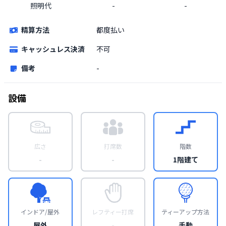
照明代
-
-
精算方法
都度払い
キャッシュレス決済
不可
備考
-
設備
広さ
打席数
階数
-
-
1階建て
インドア/屋外
レフティー打席
ティーアップ方法
屋外
-
手動