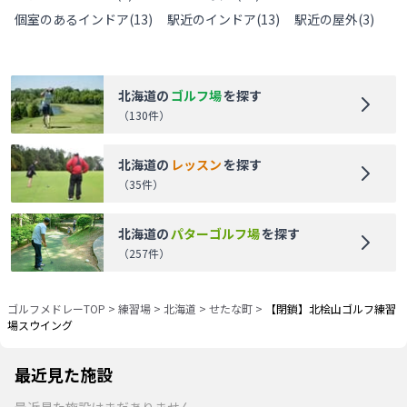
個室のあるインドア
(
13
)
駅近のインドア
(
13
)
駅近の屋外
(
3
)
北海道
の
ゴルフ場
を探す
（
130
件）
北海道
の
レッスン
を探す
（
35
件）
北海道
の
パターゴルフ場
を探す
（
257
件）
ゴルフメドレーTOP
>
練習場
>
北海道
>
せたな町
>
【閉鎖】北桧山ゴルフ練習
場スウイング
最近見た施設
最近見た施設はまだありません。