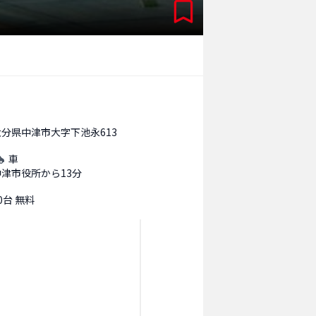
大分県中津市大字下池永613
車
中津市役所から13分
0台 無料