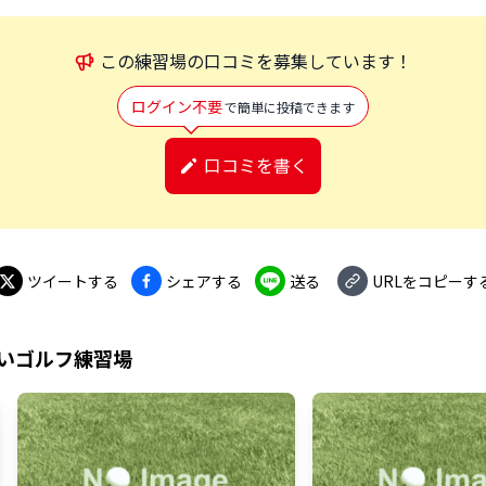
この
練習場
の口コミを募集しています！
ログイン不要
で簡単に投稿できます
口コミを書く
ツイートする
シェアする
送る
URLをコピーす
いゴルフ練習場