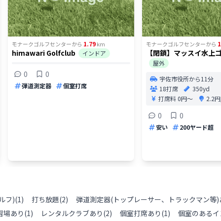
1.79
1
モナークゴルフセンター
から
km
モナークゴルフセンター
から
himawari Golfclub
【閉鎖】マッスイ水上
インドア
屋外
0
0
宇佐市役所から11分
弾道測定器
個室打席
18打席
350yd
打席料
0円〜
2.2
0
0
安い
200ヤード超
ルフ)
(
1
)
打ち放題
(
2
)
弾道測定器(トップレーサー、トラックマン等)
習場あり
(
1
)
レンタルクラブあり
(
2
)
個室打席あり
(
1
)
個室のあるイ