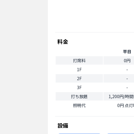
料金
平日
打席料
0円
1F
-
2F
-
3F
-
打ち放題
1,200円/時
照明代
0円 点灯
設備