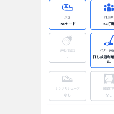
広さ
打席数
150ヤード
54打
弾道測定器
パター練
-
打ち放題利
料
レンタルシューズ
個室打
なし
なし