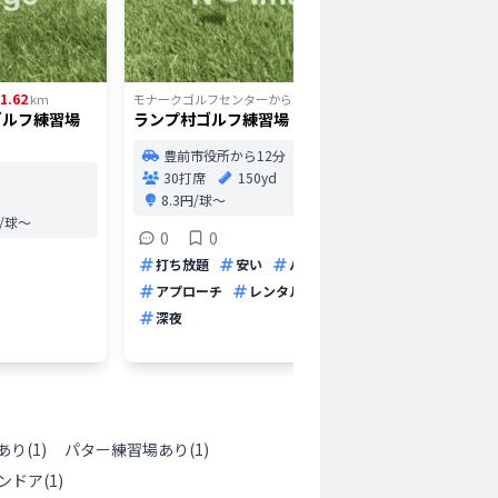
1.62
12.12
km
モナークゴルフセンター
から
km
モナークゴ
ゴルフ練習場
ランプ村ゴルフ練習場
小向野ゴ
屋外
豊前市役所から12分
宇佐
30打席
150yd
22打
8.3円/球〜
5.0
円/球〜
0
0
1
打ち放題
安い
パター
安い
アプローチ
レンタルクラブ
早朝
レンタ
深夜
あり
(
1
)
パター練習場あり
(
1
)
ンドア
(
1
)