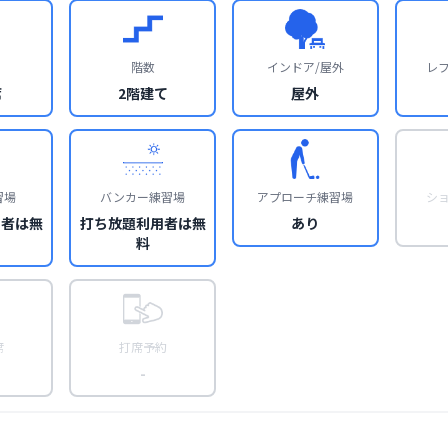
階数
インドア/屋外
レ
席
2階建て
屋外
習場
バンカー練習場
アプローチ練習場
シ
用者は無
打ち放題利用者は無
あり
料
席
打席予約
-