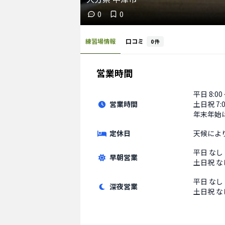
0
0
練習場情報
口コミ
0
件
営業時間
平日
8:00
営業時間
土日祝
7:
年末年始
定休日
天候によ
平日
なし
早朝営業
土日祝
な
平日
なし
深夜営業
土日祝
な