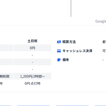
Goog
土日祝
精算方法
都
0円
キャッシュレス決済
可
-
備考
-
-
-
間無制限
1,200円/2時間～
時
0円 点灯時