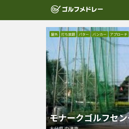
屋外
打ち放題
パター
バンカー
アプローチ
モナークゴルフセン
大分県
中津市