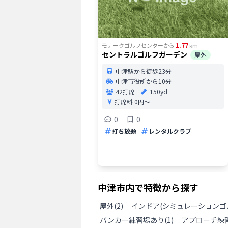
1.77
モナークゴルフセンター
から
km
セントラルゴルフガーデン
屋外
中津駅から徒歩23分
中津市役所から10分
42打席
150yd
打席料
0円〜
0
0
打ち放題
レンタルクラブ
中津市
内で特徴から探す
屋外
(
2
)
インドア(シミュレーションゴ
バンカー練習場あり
(
1
)
アプローチ練