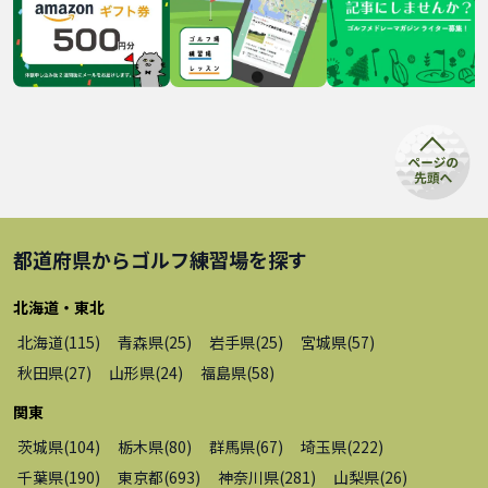
都道府県から
ゴルフ練習場
を探す
北海道・東北
北海道
(
115
)
青森県
(
25
)
岩手県
(
25
)
宮城県
(
57
)
秋田県
(
27
)
山形県
(
24
)
福島県
(
58
)
関東
茨城県
(
104
)
栃木県
(
80
)
群馬県
(
67
)
埼玉県
(
222
)
千葉県
(
190
)
東京都
(
693
)
神奈川県
(
281
)
山梨県
(
26
)