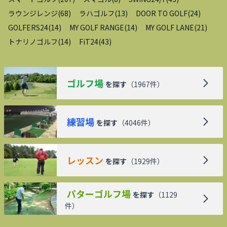
ラウンジレンジ
(
68
)
ラハゴルフ
(
13
)
DOOR TO GOLF
(
24
)
GOLFERS24
(
14
)
MY GOLF RANGE
(
14
)
MY GOLF LANE
(
21
)
トナリノゴルフ
(
14
)
FiT24
(
43
)
ゴルフ場
を探す
（
1967
件）
練習場
を探す
（
4046
件）
レッスン
を探す
（
1929
件）
パターゴルフ場
を探す
（
1129
件）