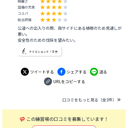
綺麗さ
設備の充実
コスパ
総合評価
公道への出入りの際、両サイドにある植樹のため見通しが
悪い。

安全性のための伐採を望みたい。
0
ナイスショット！
件
ツイートする
シェアする
送る
URLをコピーする
口コミをもっと見る（全
3
件）
この
練習場
の口コミを募集しています！