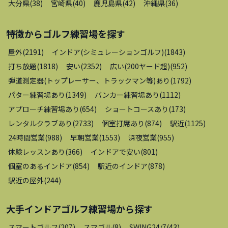
大分県
(
38
)
宮崎県
(
40
)
鹿児島県
(
42
)
沖縄県
(
36
)
特徴から
ゴルフ練習場
を探す
屋外
(
2191
)
インドア(シミュレーションゴルフ)
(
1843
)
打ち放題
(
1818
)
安い
(
2352
)
広い(200ヤード超)
(
952
)
弾道測定器(トップレーサー、トラックマン等)あり
(
1792
)
パター練習場あり
(
1349
)
バンカー練習場あり
(
1112
)
アプローチ練習場あり
(
654
)
ショートコースあり
(
173
)
レンタルクラブあり
(
2733
)
個室打席あり
(
874
)
駅近
(
1125
)
24時間営業
(
988
)
早朝営業
(
1553
)
深夜営業
(
955
)
体験レッスンあり
(
366
)
インドアで安い
(
801
)
個室のあるインドア
(
854
)
駅近のインドア
(
878
)
駅近の屋外
(
244
)
大手インドアゴルフ練習場
から探す
スマートゴルフ
(
207
)
スマゴル
(
8
)
SWING24/7
(
43
)