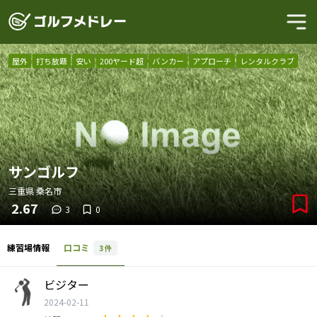
屋外
打ち放題
安い
200ヤード超
バンカー
アプローチ
レンタルクラブ
サンゴルフ
三重県
桑名市
2.67
3
0
練習場情報
口コミ
3
件
ビジター
2024-02-11