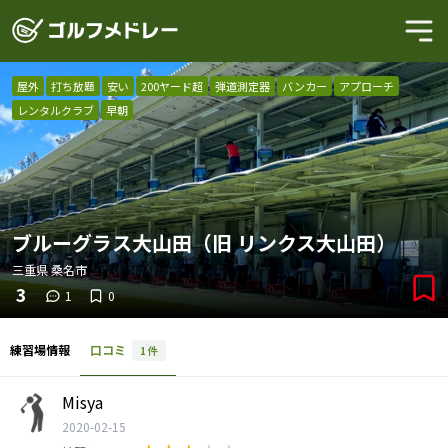
屋外
打ち放題
安い
200ヤード超
弾道測定器
バンカー
アプローチ
レンタルクラブ
早朝
ブルーグラス大山田（旧 リンクス大山田）
三重県
桑名市
3
1
0
練習場情報
口コミ
1
件
Misya
2020-02-15