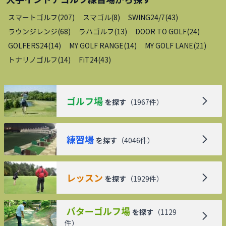
スマートゴルフ
(
207
)
スマゴル
(
8
)
SWING24/7
(
43
)
ラウンジレンジ
(
68
)
ラハゴルフ
(
13
)
DOOR TO GOLF
(
24
)
GOLFERS24
(
14
)
MY GOLF RANGE
(
14
)
MY GOLF LANE
(
21
)
トナリノゴルフ
(
14
)
FiT24
(
43
)
ゴルフ場
を探す
（
1967
件）
練習場
を探す
（
4046
件）
レッスン
を探す
（
1929
件）
パターゴルフ場
を探す
（
1129
件）