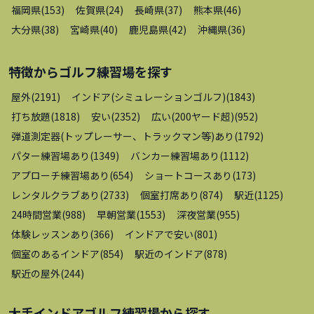
福岡県
(
153
)
佐賀県
(
24
)
長崎県
(
37
)
熊本県
(
46
)
大分県
(
38
)
宮崎県
(
40
)
鹿児島県
(
42
)
沖縄県
(
36
)
特徴から
ゴルフ練習場
を探す
屋外
(
2191
)
インドア(シミュレーションゴルフ)
(
1843
)
打ち放題
(
1818
)
安い
(
2352
)
広い(200ヤード超)
(
952
)
弾道測定器(トップレーサー、トラックマン等)あり
(
1792
)
パター練習場あり
(
1349
)
バンカー練習場あり
(
1112
)
アプローチ練習場あり
(
654
)
ショートコースあり
(
173
)
レンタルクラブあり
(
2733
)
個室打席あり
(
874
)
駅近
(
1125
)
24時間営業
(
988
)
早朝営業
(
1553
)
深夜営業
(
955
)
体験レッスンあり
(
366
)
インドアで安い
(
801
)
個室のあるインドア
(
854
)
駅近のインドア
(
878
)
駅近の屋外
(
244
)
大手インドアゴルフ練習場
から探す