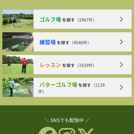
ゴルフ場
を探す
（
1967
件）
練習場
を探す
（
4046
件）
レッスン
を探す
（
1929
件）
パターゴルフ場
を探す
（
1129
件）
＼ SNSでも配信中 ／