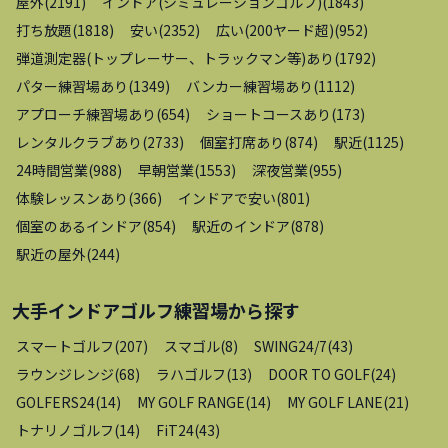
屋外
(
2191
)
インドア(シミュレーションゴルフ)
(
1843
)
打ち放題
(
1818
)
安い
(
2352
)
広い(200ヤード超)
(
952
)
弾道測定器(トップレーサー、トラックマン等)あり
(
1792
)
パター練習場あり
(
1349
)
バンカー練習場あり
(
1112
)
アプローチ練習場あり
(
654
)
ショートコースあり
(
173
)
レンタルクラブあり
(
2733
)
個室打席あり
(
874
)
駅近
(
1125
)
24時間営業
(
988
)
早朝営業
(
1553
)
深夜営業
(
955
)
体験レッスンあり
(
366
)
インドアで安い
(
801
)
個室のあるインドア
(
854
)
駅近のインドア
(
878
)
駅近の屋外
(
244
)
大手インドアゴルフ練習場
から探す
スマートゴルフ
(
207
)
スマゴル
(
8
)
SWING24/7
(
43
)
ラウンジレンジ
(
68
)
ラハゴルフ
(
13
)
DOOR TO GOLF
(
24
)
GOLFERS24
(
14
)
MY GOLF RANGE
(
14
)
MY GOLF LANE
(
21
)
トナリノゴルフ
(
14
)
FiT24
(
43
)