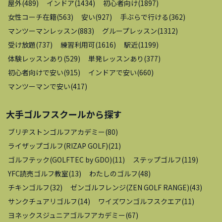
屋外
(
489
)
インドア
(
1434
)
初心者向け
(
1897
)
女性コーチ在籍
(
563
)
安い
(
927
)
手ぶらで行ける
(
362
)
マンツーマンレッスン
(
883
)
グループレッスン
(
1312
)
受け放題
(
737
)
練習利用可
(
1616
)
駅近
(
1199
)
体験レッスンあり
(
529
)
単発レッスンあり
(
377
)
初心者向けで安い
(
915
)
インドアで安い
(
660
)
マンツーマンで安い
(
417
)
大手ゴルフスクール
から探す
ブリヂストンゴルフアカデミー
(
80
)
ライザップゴルフ(RIZAP GOLF)
(
21
)
ゴルフテック(GOLFTEC by GDO)
(
11
)
ステップゴルフ
(
119
)
YFC読売ゴルフ教室
(
13
)
わたしのゴルフ
(
48
)
チキンゴルフ
(
32
)
ゼンゴルフレンジ(ZEN GOLF RANGE)
(
43
)
サンクチュアリゴルフ
(
14
)
ワイズワンゴルフスクエア
(
11
)
ヨネックスジュニアゴルフアカデミー
(
67
)