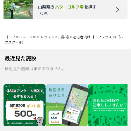
山梨県
の
パターゴルフ場
を探す
（
6
件）
ゴルフメドレーTOP
>
レッスン
>
山梨県
>
初心者向けゴルフレッスン(ゴル
フスクール)
最近見た施設
最近見た施設はまだありません。