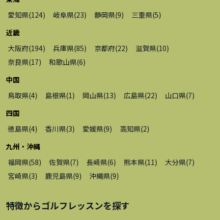
愛知県
(
124
)
岐阜県
(
23
)
静岡県
(
9
)
三重県
(
5
)
近畿
大阪府
(
194
)
兵庫県
(
85
)
京都府
(
22
)
滋賀県
(
10
)
奈良県
(
17
)
和歌山県
(
6
)
中国
鳥取県
(
4
)
島根県
(
1
)
岡山県
(
13
)
広島県
(
22
)
山口県
(
7
)
四国
徳島県
(
4
)
香川県
(
3
)
愛媛県
(
9
)
高知県
(
2
)
九州・沖縄
福岡県
(
58
)
佐賀県
(
7
)
長崎県
(
6
)
熊本県
(
11
)
大分県
(
7
)
宮崎県
(
3
)
鹿児島県
(
9
)
沖縄県
(
9
)
特徴から
ゴルフレッスン
を探す