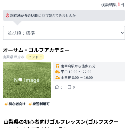
1
検索結果
件
現在地から近い順
に並び替えてみませんか
オーサム・ゴルフアカデミー
山梨県
甲府市
インドア
南甲府駅から徒歩25分
平日 10:00 〜 22:00
土日祝 8:00 〜 16:00
0
0
初心者向け
練習利用可
山梨県
の
初心者向けゴルフレッスン(ゴルフスクー