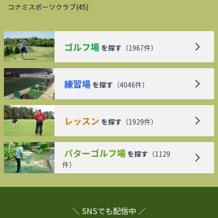
コナミスポーツクラブ
(
45
)
ゴルフ場
を探す
（
1967
件）
練習場
を探す
（
4046
件）
レッスン
を探す
（
1929
件）
パターゴルフ場
を探す
（
1129
件）
＼ SNSでも配信中 ／