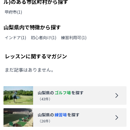
ル)のある
市区町村から探す
甲府市
(
1
)
山梨県
内で特徴から探す
インドア
(
1
)
初心者向け
(
1
)
練習利用可
(
1
)
レッスンに関するマガジン
まだ記事はありません。
山梨県
の
ゴルフ場
を探す
（
43
件）
山梨県
の
練習場
を探す
（
26
件）