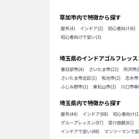
草加市
内で特徴から探す
屋外
(
4
)
インドア
(
2
)
初心者向け
(
6
)
初心者向けで安い
(
3
)
埼玉県
の
インドアゴルフレッス
春日部市
(
4
)
さいたま市
(
22
)
所沢市
(
さいたま市北区
(
1
)
和光市
(
2
)
志木市
ふじみ野市
(
1
)
東松山市
(
2
)
川口市幸
埼玉県
内で特徴から探す
屋外
(
44
)
インドア
(
88
)
初心者向け
(
1
グループレッスン
(
97
)
受け放題
(
61
)
インドアで安い
(
48
)
マンツーマンで安