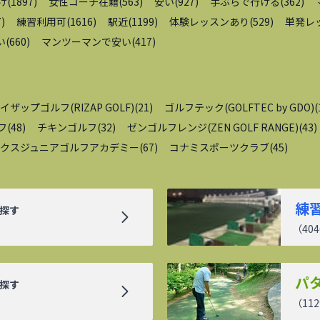
け
(
1897
)
女性コーチ在籍
(
563
)
安い
(
927
)
手ぶらで行ける
(
362
)
7
)
練習利用可
(
1616
)
駅近
(
1199
)
体験レッスンあり
(
529
)
単発レ
い
(
660
)
マンツーマンで安い
(
417
)
イザップゴルフ(RIZAP GOLF)
(
21
)
ゴルフテック(GOLFTEC by GDO)
(
フ
(
48
)
チキンゴルフ
(
32
)
ゼンゴルフレンジ(ZEN GOLF RANGE)
(
43
)
クスジュニアゴルフアカデミー
(
67
)
コナミスポーツクラブ
(
45
)
練
探す
（
404
パ
探す
（
112