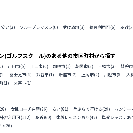
安い
(
3
)
グループレッスン
(
6
)
受け放題
(
3
)
練習利用可
(
6
)
駅近
(
2
ン(ゴルフスクール)のある
他の
市区町村から探す
5
)
戸田市
(
5
)
川口市
(
6
)
加須市
(
1
)
朝霞市
(
3
)
三郷市
(
3
)
越谷市
(
1
)
富士見市
(
4
)
熊谷市
(
1
)
新座市
(
2
)
上尾市
(
2
)
川越市
(
6
)
入
町
(
1
)
久喜市
(
1
)
28
)
女性コーチ在籍
(
36
)
安い
(
81
)
手ぶらで行ける
(
29
)
マンツー
練習利用可
(
112
)
駅近
(
69
)
体験レッスンあり
(
49
)
単発レッスンあ
い
(
26
)