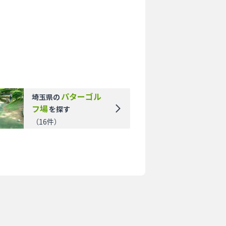
パターゴル
埼玉県
の
フ場
を探す
（
16
件）