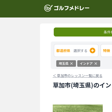
条件
都道府県
選択する
特徴
埼玉県
インドア
＜
草加市のレッスン一覧に戻る
草加市(埼玉県)のイ