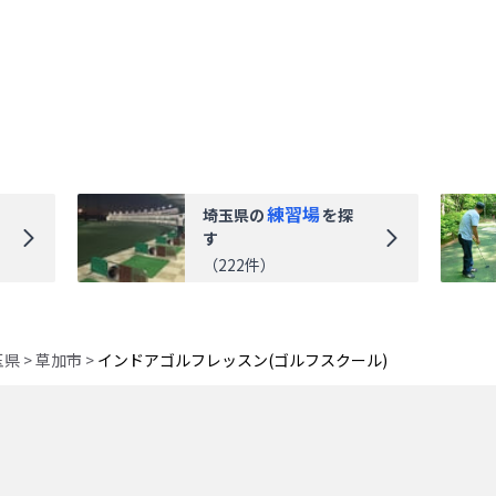
練習場
埼玉県
の
を探
す
（
222
件）
玉県
>
草加市
>
インドアゴルフレッスン(ゴルフスクール)