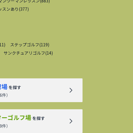
マンツーマンレッスン
(
883
)
ッスンあり
(
377
)
11
)
ステップゴルフ
(
119
)
サンクチュアリゴルフ
(
14
)
習場
を探す
6
件）
ターゴルフ場
を探す
9
件）