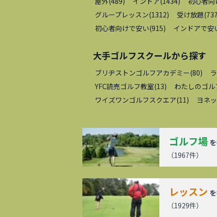
屋外
(
489
)
インドア
(
1434
)
初心者向
グループレッスン
(
1312
)
受け放題
(
73
初心者向けで安い
(
915
)
インドアで安
大手ゴルフスクール
から探す
ブリヂストンゴルフアカデミー
(
80
)
ラ
YFC読売ゴルフ教室
(
13
)
わたしのゴル
ワイズワンゴルフスクエア
(
11
)
ヨネッ
ゴルフ場
を
（
1967
件）
レッスン
を
（
1929
件）