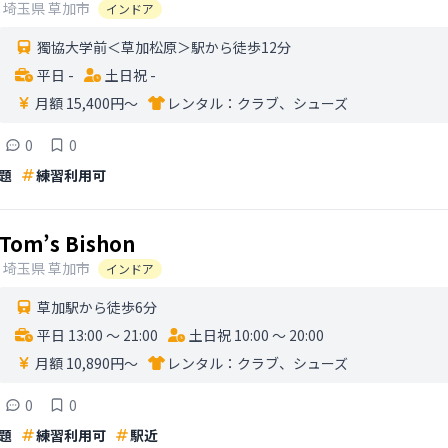
埼玉県
草加市
インドア
獨協大学前＜草加松原＞駅から徒歩12分
平日 -
土日祝 -
月額 15,400円〜
レンタル：
クラブ、シューズ
0
0
題
練習利用可
Tom’s Bishon
埼玉県
草加市
インドア
草加駅から徒歩6分
平日 13:00 〜 21:00
土日祝 10:00 〜 20:00
月額 10,890円〜
レンタル：
クラブ、シューズ
0
0
題
練習利用可
駅近