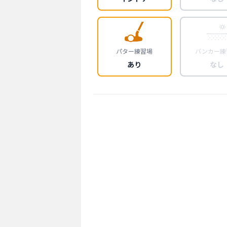
パター練習場
バンカー練
あり
なし