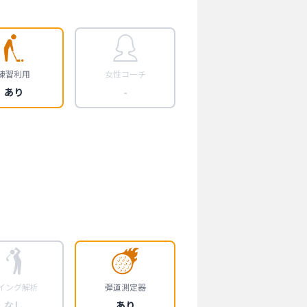
練習利用
女性コーチ
あり
-
イング解析
弾道測定器
なし
あり