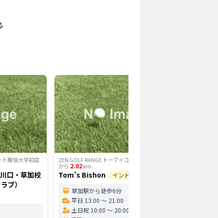
る
イコート獨協大学前店
ZEN GOLF RANGE トーブイコート獨協大学前店
ZEN GO
2.02
2.95
から
km
から
t 川口・草加校
Tom’s Bishon
ダンロッ
インドア
クラブ）
リーンゴ
草加駅から徒歩6分
平日 13:00 〜 21:00
谷塚
土日祝 10:00 〜 20:00
平日 1