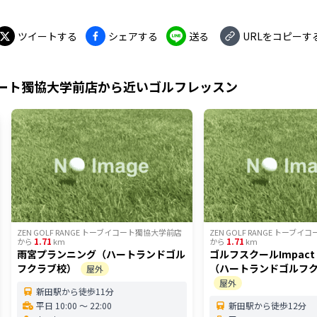
ツイートする
シェアする
送る
URLをコピーす
イコート獨協大学前店
から近いゴルフレッスン
ZEN GOLF RANGE トーブイコート獨協大学前店
ZEN GOLF RANGE トーブ
1.71
1.71
から
km
から
km
雨宮プランニング（ハートランドゴル
ゴルフスクールImpac
フクラブ校）
（ハートランドゴルフ
屋外
屋外
新田駅から徒歩11分
平日 10:00 〜 22:00
新田駅から徒歩12分