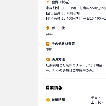
会費（税込）
家族割引 1,100円/月　打席料 550円/55分
[全日会員]18,700円/月

[デイ会員]15,400円/月　平日10：00～1
ボール代
無料
その他教材費等
不明
決済方法
初期費用と打席料のチャージ代は現金・
ー。月々の会費は口座振替のみ。
営業情報
平日 -
営業時間
土日祝 -