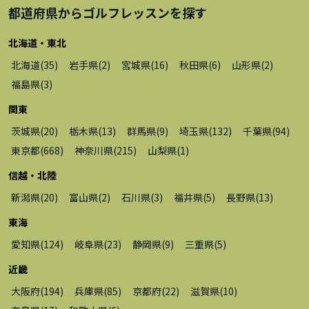
都道府県から
ゴルフレッスン
を探す
北海道・東北
北海道
(
35
)
岩手県
(
2
)
宮城県
(
16
)
秋田県
(
6
)
山形県
(
2
)
福島県
(
3
)
関東
茨城県
(
20
)
栃木県
(
13
)
群馬県
(
9
)
埼玉県
(
132
)
千葉県
(
94
)
東京都
(
668
)
神奈川県
(
215
)
山梨県
(
1
)
信越・北陸
新潟県
(
20
)
富山県
(
2
)
石川県
(
3
)
福井県
(
5
)
長野県
(
13
)
東海
愛知県
(
124
)
岐阜県
(
23
)
静岡県
(
9
)
三重県
(
5
)
近畿
大阪府
(
194
)
兵庫県
(
85
)
京都府
(
22
)
滋賀県
(
10
)