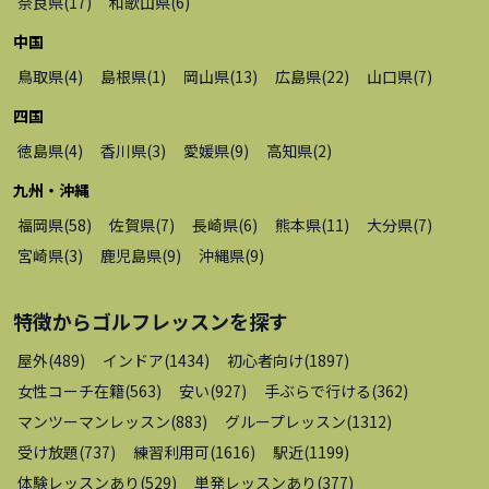
奈良県
(
17
)
和歌山県
(
6
)
中国
鳥取県
(
4
)
島根県
(
1
)
岡山県
(
13
)
広島県
(
22
)
山口県
(
7
)
四国
徳島県
(
4
)
香川県
(
3
)
愛媛県
(
9
)
高知県
(
2
)
九州・沖縄
福岡県
(
58
)
佐賀県
(
7
)
長崎県
(
6
)
熊本県
(
11
)
大分県
(
7
)
宮崎県
(
3
)
鹿児島県
(
9
)
沖縄県
(
9
)
特徴から
ゴルフレッスン
を探す
屋外
(
489
)
インドア
(
1434
)
初心者向け
(
1897
)
女性コーチ在籍
(
563
)
安い
(
927
)
手ぶらで行ける
(
362
)
マンツーマンレッスン
(
883
)
グループレッスン
(
1312
)
受け放題
(
737
)
練習利用可
(
1616
)
駅近
(
1199
)
体験レッスンあり
(
529
)
単発レッスンあり
(
377
)