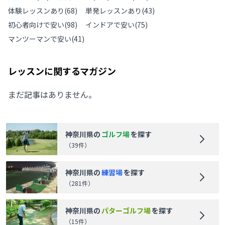
体験レッスンあり
(
68
)
単発レッスンあり
(
43
)
初心者向けで安い
(
98
)
インドアで安い
(
75
)
マンツーマンで安い
(
41
)
レッスンに関するマガジン
まだ記事はありません。
神奈川県
の
ゴルフ場
を探す
（
39
件）
神奈川県
の
練習場
を探す
（
281
件）
神奈川県
の
パターゴルフ場
を探す
（
15
件）