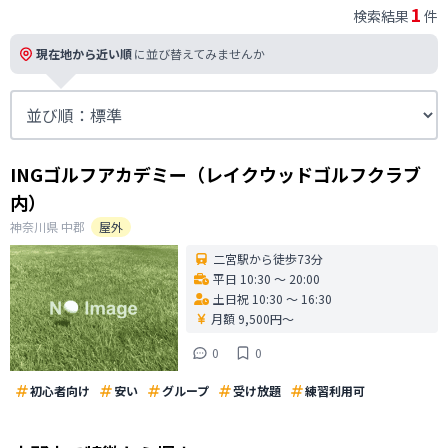
1
検索結果
件
現在地から近い順
に並び替えてみませんか
INGゴルフアカデミー（レイクウッドゴルフクラブ
内）
神奈川県
中郡
屋外
二宮駅から徒歩73分
平日 10:30 〜 20:00
土日祝 10:30 〜 16:30
月額 9,500円〜
0
0
初心者向け
安い
グループ
受け放題
練習利用可