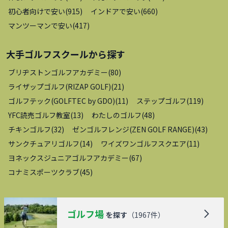
初心者向けで安い
(
915
)
インドアで安い
(
660
)
マンツーマンで安い
(
417
)
大手ゴルフスクール
から探す
ブリヂストンゴルフアカデミー
(
80
)
ライザップゴルフ(RIZAP GOLF)
(
21
)
ゴルフテック(GOLFTEC by GDO)
(
11
)
ステップゴルフ
(
119
)
YFC読売ゴルフ教室
(
13
)
わたしのゴルフ
(
48
)
チキンゴルフ
(
32
)
ゼンゴルフレンジ(ZEN GOLF RANGE)
(
43
)
サンクチュアリゴルフ
(
14
)
ワイズワンゴルフスクエア
(
11
)
ヨネックスジュニアゴルフアカデミー
(
67
)
コナミスポーツクラブ
(
45
)
ゴルフ場
を探す
（
1967
件）