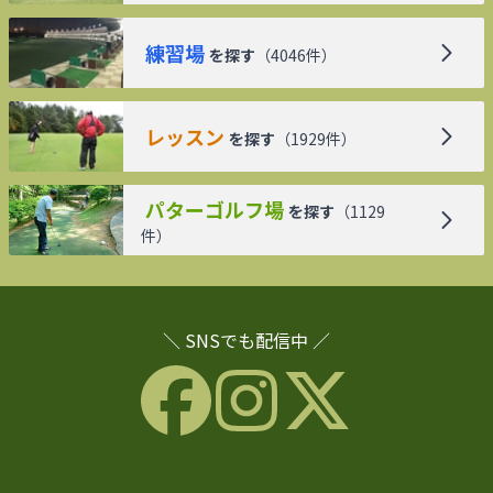
練習場
を探す
（
4046
件）
レッスン
を探す
（
1929
件）
パターゴルフ場
を探す
（
1129
件）
＼ SNSでも配信中 ／