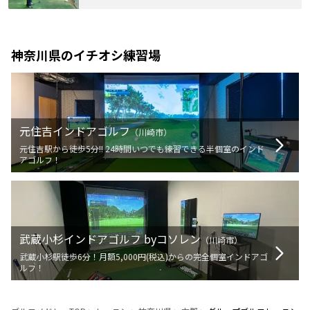
神奈川県
のイチオシ練習場
元住吉インドアゴルフ
（
川崎市
）
元住吉駅から徒歩5分!! 24時間いつでも練習できる半個室のインド
アゴルフ！
武蔵小杉インドアゴルフ byコソレン
（
川崎市
）
武蔵小杉駅徒歩6分！月額5,000円(税込)からの完全個室インドアゴ
ルフ！