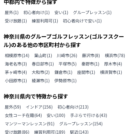
中郡
内で特徴から探す
屋外
(
1
)
初心者向け
(
1
)
安い
(
1
)
グループレッスン
(
1
)
受け放題
(
1
)
練習利用可
(
1
)
初心者向けで安い
(
1
)
神奈川県
の
グループゴルフレッスン(ゴルフスクー
ル)のある
他の
市区町村から探す
相模原市
(
14
)
葉山町
(
1
)
川崎市
(
26
)
藤沢市
(
8
)
横浜市
(
78
)
海老名市
(
3
)
春日部市
(
1
)
平塚市
(
5
)
秦野市
(
1
)
厚木市
(
4
)
茅ヶ崎市
(
4
)
大和市
(
2
)
鎌倉市
(
1
)
座間市
(
1
)
横須賀市
(
1
)
小田原市
(
1
)
綾瀬市
(
1
)
伊勢原市
(
1
)
神奈川県
内で特徴から探す
屋外
(
59
)
インドア
(
156
)
初心者向け
(
213
)
女性コーチ在籍
(
64
)
安い
(
100
)
手ぶらで行ける
(
43
)
マンツーマンレッスン
(
91
)
グループレッスン
(
154
)
受け放題
(
86
)
練習利用可
(
189
)
駅近
(
143
)